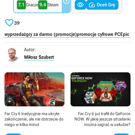



7.1
9.4
Oceń Grę
Gracze
Steam

39
wyprzedaż
gry za darmo (promocje)
promocje cyfrowe PC
Epic G
Autor:
Miłosz Szubert
Far Cry 6 tradycyjnie ma ukryte
Far Cry 6 już trafił do GeForce
zakończenie, ale nie dotrzecie do
NOW. W jakie jeszcze strzelanki
niego w kilka minut
można zagrać w usłudze?