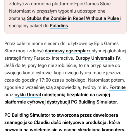
zdobyć za darmo na platformie Epic Games Store.
Natomiast w przyszłym tygodniu udostępnione
zostaną
Stubbs the Zombie in Rebel Without a Pulse
i
specjalny pakiet do
Paladins
.
Przez całe minione siedem dni użytkownicy Epic Games
Store mogli zdobyć
darmowy egzemplarz
słynnej globalnej
strategii firmy Paradox Interactive,
Europy Universalis IV
.
Jeśli do tej pory tego nie zrobiliście, to na przypisanie do
swojego konta cyfrowej kopii owego tytułu macie jeszcze
czas do godziny 17:00 czasu polskiego. Natomiast potem,
zgodnie z wcześniejszą zapowiedzią, twórcy m.in.
Fortnite
oraz
cyklu Unreal
udostępnią bezpłatnie na swojej
platformie cyfrowej dystrybucji
PC Buidling Simulator
.
PC Building Simulator
to stworzona przez dewelopera
znanego jako Claudiu dość nietypowa produkcja, która
pozwala na wcielenie się w osobę składającą komputery.