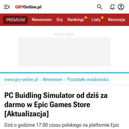




Newsroom
Gry
Rankingi
Listy
Recenzje
PREMIUM
www.gry-online.pl
Newsroom
Pozostałe wiadomości


PC Buidling Simulator od dziś za
darmo w Epic Games Store
[Aktualizacja]
Dziś o godzinie 17:00 czasu polskiego na platformie Epic