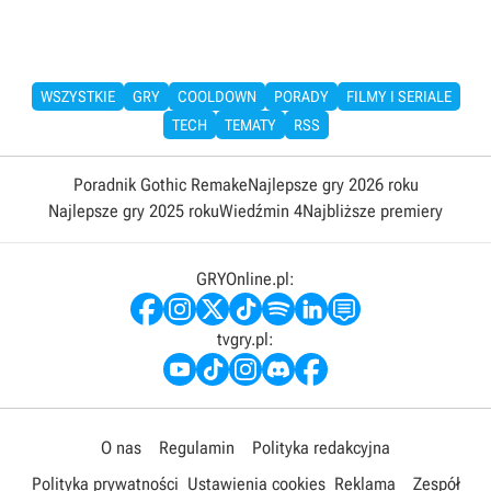
WSZYSTKIE
GRY
COOLDOWN
PORADY
FILMY I SERIALE
TECH
TEMATY
RSS
Poradnik Gothic Remake
Najlepsze gry 2026 roku
Najlepsze gry 2025 roku
Wiedźmin 4
Najbliższe premiery
GRYOnline.pl:
tvgry.pl:
O nas
Regulamin
Polityka redakcyjna
Polityka prywatności
Ustawienia cookies
Reklama
Zespół