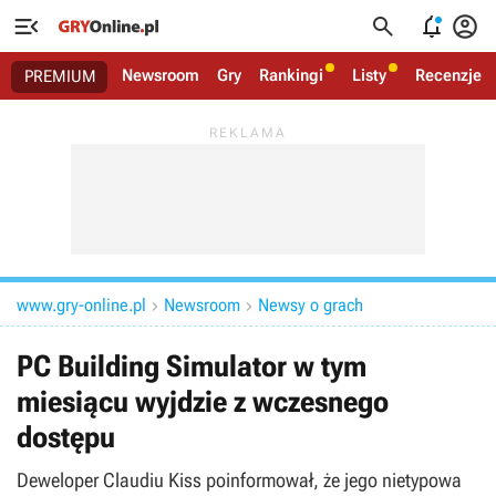




Newsroom
Gry
Rankingi
Listy
Recenzje
PREMIUM
www.gry-online.pl
Newsroom
Newsy o grach


PC Building Simulator w tym
miesiącu wyjdzie z wczesnego
dostępu
Deweloper Claudiu Kiss poinformował, że jego nietypowa