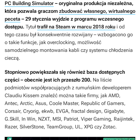
PC Building Simulator
– oryginalna produkcja niezależna,
która pozwala graczom
zbudować własnego, wirtualnego
peceta
–
29 stycznia wyjdzie z programu wczesnego
dostępu.
Tytuł
trafił na Steam w marcu 2018 roku
i od
tego czasu był konsekwentnie rozwijany – wzbogacono go
o takie funkcje, jak overclocking, możliwość
samodzielnego montowania kabli czy systemu chłodzenia
cieczą.
Stopniowo powiększała się również baza dostępnych
części – obecnie jest ich przeszło 200.
Na liście
podmiotów współpracujących z rumuńskim deweloperem
Claudiu Kissem znaleźć można takie firmy, jak AMD,
Antec, Arctic, Asus, Coole Master, Republic of Gamers,
Corsair, Cryorig, ekwb, EVGA, fractal design, Gigabyte,
G.Skill, In Win, NZXT, MSI, Patriot, Viper Gaming, Raijintek,
Razer, SilverStone, TeamGroup, UL, XPG czy Zotac.