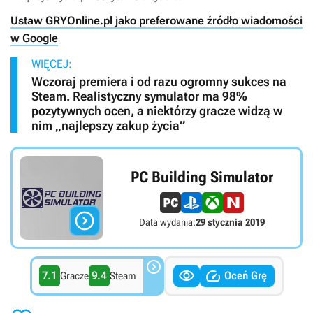
Ustaw GRYOnline.pl jako preferowane źródło wiadomości
w Google
WIĘCEJ:
Wczoraj premiera i od razu ogromny sukces na
Steam. Realistyczny symulator ma 98%
pozytywnych ocen, a niektórzy gracze widzą w
nim „najlepszy zakup życia”
PC Building Simulator

Data wydania:
29 stycznia 2019



7.1
9.4
Oceń Grę
Gracze
Steam