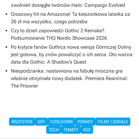
zwolnień dosięgła twórców Halo: Campaign Evolved
Groszowy hit na Amazonie! Ta kieszonkowa latarka za
26 zł ma wszystko, czego potrzeba
Czy to dzień zapowiedzi Gothic 2 Remake?
Podsumowanie THQ Nordic Showcase 2026
Po krytyce fanów Gothica nowa wersja Górniczej Doliny
jest gotowa, by znów powalczyć o ich serca. Oto ważna
data dla Gothic: A Shadow’s Quest
Niespodzianka: nastawiona na fabułę mroczna gra
właśnie otrzymała nowy dodatek. Premiera Reanimal:
The Prisoner
WSZYSTKIE
GRY
COOLDOWN
PORADY
FILMY I SERIALE
TECH
TEMATY
RSS