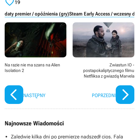

19
daty premier / opóźnienia (gry)
Steam Early Access / wczesny do
Na razie nie ma szans na Alien
Zwiastun IO -
Isolation 2
postapokaliptycznego filmu
Netfliksa z gwiazdą Marvela
NASTĘPNY
POPRZEDNI
Najnowsze Wiadomości
Zaledwie kilka dni po premierze nadszedł cios. Fala