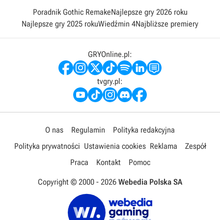
Poradnik Gothic Remake
Najlepsze gry 2026 roku
Najlepsze gry 2025 roku
Wiedźmin 4
Najbliższe premiery
GRYOnline.pl:
tvgry.pl:
O nas
Regulamin
Polityka redakcyjna
Polityka prywatności
Ustawienia cookies
Reklama
Zespół
Praca
Kontakt
Pomoc
Copyright © 2000 -
2026
Webedia Polska SA