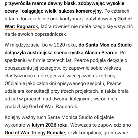
przywróciła marce dawny blask, zdobywając wysokie
oceny i osiągając wielki sukces komercyjny
. Po czterech
latach doczekała się ona kontynuacji zatytułowanej
God of
War: Ragnarok
, która również nie miała czego się wstydzić
na tle swoich poprzedniczek.
W międzyczasie, bo w 2020 roku,
do Santa Monica Studio
dołączyła australijska scenarzystka Alanah Pearce
. Po
spędzeniu w firmie czterech lat, Pearce podjęła decyzję o
opuszczeniu jej szeregów, by zapewnić sobie większą
elastyczność i móc spędzać więcej czasu z rodziną.
Oficjalnie jako członkini opisywanego zespołu, Pearce
udzielała konsultacji przy trzech projektach, a także brała
udział w pracach nad dwoma kolejnymi; wśród nich
znalazł się
God of War: Ragnarok
.
Kolejny ważny ruch Santa Monica Studio oficjalnie
wykonało
w lutym 2026 roku
. Wówczas to zapowiedziano
God of War Trilogy Remake
, czyli kompilację gruntownie