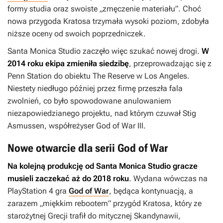
formy studia oraz swoiste „zmęczenie materiału”. Choć
nowa przygoda Kratosa trzymała wysoki poziom, zdobyła
niższe oceny od swoich poprzedniczek.
Santa Monica Studio zaczęło więc szukać nowej drogi.
W
2014 roku ekipa zmieniła siedzibę
, przeprowadzając się z
Penn Station do obiektu The Reserve w Los Angeles.
Niestety niedługo później przez firmę przeszła fala
zwolnień, co było spowodowane anulowaniem
niezapowiedzianego projektu, nad którym czuwał Stig
Asmussen, współreżyser
God of War III
.
Nowe otwarcie dla serii God of War
Na kolejną produkcję od Santa Monica Studio gracze
musieli zaczekać aż do 2018 roku
. Wydana wówczas na
PlayStation 4 gra
God of War
, będąca kontynuacją, a
zarazem „miękkim rebootem” przygód Kratosa, który ze
starożytnej Grecji trafił do mitycznej Skandynawii,