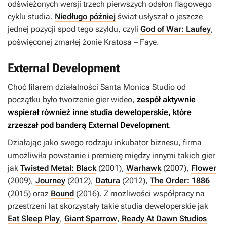
odświeżonych wersji trzech pierwszych odsłon flagowego
cyklu studia.
Niedługo później
świat usłyszał o jeszcze
jednej pozycji spod tego szyldu, czyli
God of War: Laufey
,
poświęconej zmarłej żonie Kratosa – Faye.
External Development
Choć filarem działalności Santa Monica Studio od
początku było tworzenie gier wideo,
zespół aktywnie
wspierał również inne studia deweloperskie, które
zrzeszał pod banderą External Development
.
Działając jako swego rodzaju inkubator biznesu, firma
umożliwiła powstanie i premierę między innymi takich gier
jak
Twisted Metal: Black
(2001),
Warhawk
(2007),
Flower
(2009),
Journey
(2012),
Datura
(2012),
The Order: 1886
(2015) oraz
Bound
(2016). Z możliwości współpracy na
przestrzeni lat skorzystały takie studia deweloperskie jak
Eat Sleep Play
,
Giant Sparrow
,
Ready At Dawn Studios