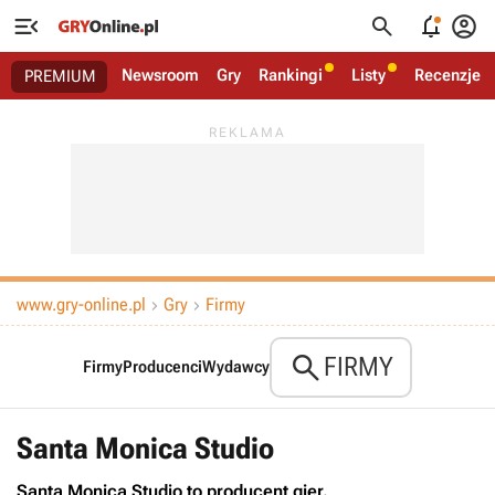




Newsroom
Gry
Rankingi
Listy
Recenzje
PREMIUM
www.gry-online.pl
Gry
Firmy



FIRMY
Firmy
Producenci
Wydawcy
Santa Monica Studio
Santa Monica Studio to producent gier.