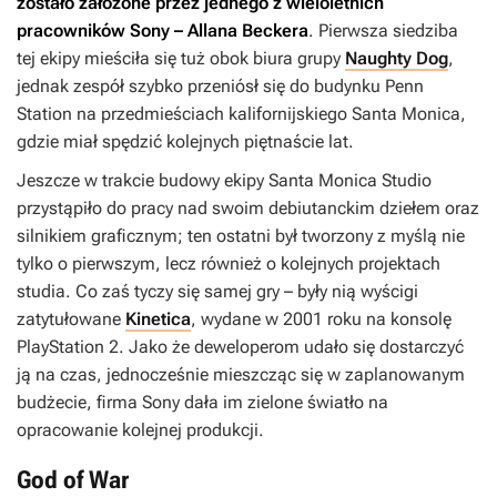
zostało założone przez jednego z wieloletnich
pracowników Sony – Allana Beckera
. Pierwsza siedziba
tej ekipy mieściła się tuż obok biura grupy
Naughty Dog
,
jednak zespół szybko przeniósł się do budynku Penn
Station na przedmieściach kalifornijskiego Santa Monica,
gdzie miał spędzić kolejnych piętnaście lat.
Jeszcze w trakcie budowy ekipy Santa Monica Studio
przystąpiło do pracy nad swoim debiutanckim dziełem oraz
silnikiem graficznym; ten ostatni był tworzony z myślą nie
tylko o pierwszym, lecz również o kolejnych projektach
studia. Co zaś tyczy się samej gry – były nią wyścigi
zatytułowane
Kinetica
, wydane w 2001 roku na konsolę
PlayStation 2. Jako że deweloperom udało się dostarczyć
ją na czas, jednocześnie mieszcząc się w zaplanowanym
budżecie, firma Sony dała im zielone światło na
opracowanie kolejnej produkcji.
God of War