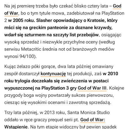
Na jej premierę trzeba było czekać blisko cztery lata –
God
of War
, bo o tym tytule mowa, zadebiutował na PlayStation
2
w 2005 roku.
Slasher opowiadający o Kratosie, który
mści się na greckim panteonie za doznane krzywdy,
wdarł się szturmem na szczyty list przebojów
, osiągając
wysoką sprzedaż i niezwykle przychylne oceny (według
serwisu Metacritic średnia not od branżowych mediów
wynosi 94/100).
Kując żelazo póki gorące, dwa lata później omawiany
zespół dostarczył
kontynuację
tej produkcji, zaś
w 2010
roku trylogia doczekała się zwieńczenia w postaci
wypuszczonej na PlayStation 3 gry
God of War III
. Kolejne
przygody boga wojny powtarzały sukces pierwowzoru,
ciesząc się wysokimi ocenami i zawrotną sprzedażą.
Trzy lata później, w 2013 roku, Santa Monica Studio
oddało w ręce graczy prequel serii pt.
God of War:
Wstąpienie
. Na tym etapie widoczny był pewien spadek