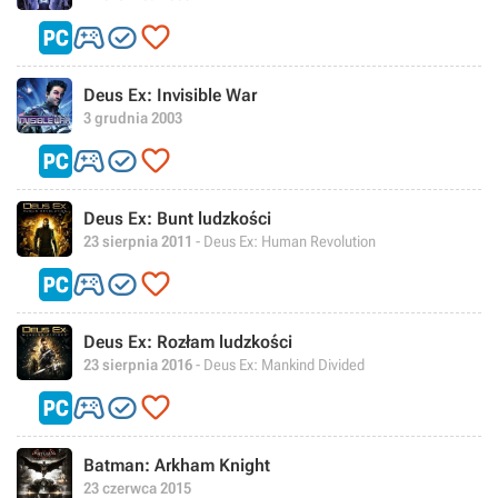



Deus Ex: Invisible War
3 grudnia 2003



Deus Ex: Bunt ludzkości
23 sierpnia 2011
- Deus Ex: Human Revolution



Deus Ex: Rozłam ludzkości
23 sierpnia 2016
- Deus Ex: Mankind Divided



Batman: Arkham Knight
23 czerwca 2015