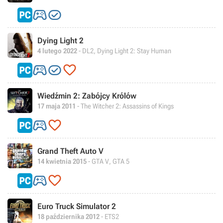


Dying Light 2
4 lutego 2022
- DL2, Dying Light 2: Stay Human



Wiedźmin 2: Zabójcy Królów
17 maja 2011
- The Witcher 2: Assassins of Kings


Grand Theft Auto V
14 kwietnia 2015
- GTA V, GTA 5


Euro Truck Simulator 2
18 października 2012
- ETS2