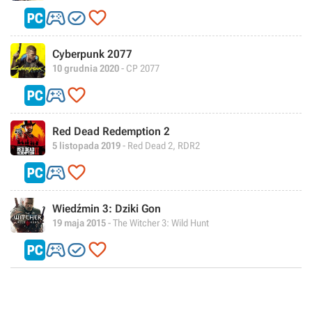



Cyberpunk 2077
10 grudnia 2020
- CP 2077


Red Dead Redemption 2
5 listopada 2019
- Red Dead 2, RDR2


Wiedźmin 3: Dziki Gon
19 maja 2015
- The Witcher 3: Wild Hunt


