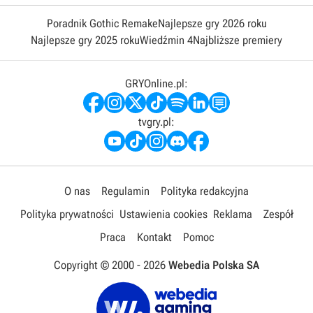
Poradnik Gothic Remake
Najlepsze gry 2026 roku
Najlepsze gry 2025 roku
Wiedźmin 4
Najbliższe premiery
GRYOnline.pl:
tvgry.pl:
O nas
Regulamin
Polityka redakcyjna
Polityka prywatności
Ustawienia cookies
Reklama
Zespół
Praca
Kontakt
Pomoc
Copyright © 2000 -
2026
Webedia Polska SA