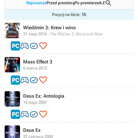

Najnowsze
Przed premierą
Po premierze
A-Z
Pozycji na liście:
15
Wiedźmin 3: Krew i wino
31 maja 2016
- The Witcher 3: Blood and Wine



Mass Effect 3
6 marca 2012



Deus Ex: Antologia
18 maja 2007



Deus Ex
22 czerwca 2000