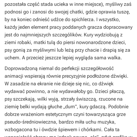
pozostała część stada ucieka w inne miejsce), myśliwy zaś
podnosi go i zanosi do swojej chatki, gdzie oprawia tuszę,
by na koniec odnieść udźce do spichlerza. I wszystko,
każdy jeden element pracy poddanych gracza dopracowany
jest do najmniejszych szczególików. Kury wydziobują z
ziemi robaki, matki tulą do piersi nowonarodzone dzieci,
psy gonią za myśliwymi lub leżą przy chacie i drapią się za
uchem. A przecież jeszcze lepiej wygląda sama walka.
Doprowadzoną niemal do perfekcji szczegółowość
animacji wspierają równie precyzyjnie podłożone dźwięki.
W zasadzie na ekranie nie dzieje się nic, co dźwięk
wydawać powinno, a nie wydawałoby go. Dzieci płaczą,
psy szczekają, wilki wyją, strzały świszczą, rzucone na
ziemię belki wydają głuche „dum”, kury gdaczą. Podobnie
dobrze wrażeniom estetycznym czyni towarzysząca grze
pseudo-średniowieczna, bardzo miła uchu muzyka,
wzbogacona tu i ówdzie śpiewem i chórkami. Cała ta