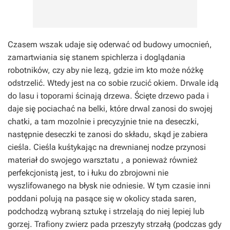
Czasem wszak udaje się oderwać od budowy umocnień,
zamartwiania się stanem spichlerza i doglądania
robotników, czy aby nie lezą, gdzie im kto może nóżkę
odstrzelić. Wtedy jest na co sobie rzucić okiem. Drwale idą
do lasu i toporami ścinają drzewa. Ścięte drzewo pada i
daje się pociachać na belki, które drwal zanosi do swojej
chatki, a tam mozolnie i precyzyjnie tnie na deseczki,
następnie deseczki te zanosi do składu, skąd je zabiera
cieśla. Cieśla kuśtykając na drewnianej nodze przynosi
materiał do swojego warsztatu , a ponieważ również
perfekcjonistą jest, to i łuku do zbrojowni nie
wyszlifowanego na błysk nie odniesie. W tym czasie inni
poddani polują na pasące się w okolicy stada saren,
podchodzą wybraną sztukę i strzelają do niej lepiej lub
gorzej. Trafiony zwierz pada przeszyty strzałą (podczas gdy