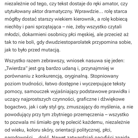
niezależnie od tego, czy tekst dostaje do ręki amator, czy
utytułowany aktor dramatyczny. Wprawdzie... rolę starca
mógłby dostać starszy wiekiem kierownik, a rolę kobiecą
niechby i pani sprzątająca – nie, żeby wszystko czytali
młodzi, dokarmieni osobnicy płci męskiej, ale przecież aż
tak to nie boli, gdy dwudziestoparolatek przypomina sobie,
jak to było przed mutacją.
Wszystko razem zebrawszy, wniosek nasuwa się jeden:
„Twierdza” jest grą bardzo udaną i, przynajmniej w
porównaniu z konkurencją, oryginalną. Stopniowany
poziom trudności, łatwo dostępne i wyczerpujące teksty
pomocy, samouczek wyjaśniający podstawowe prawidła i
uczący najprostszych czynności, graficzne i dźwiękowe
bogactwo, jak i cały styl gry, zmuszający do myślenia, a nie
powodujący przy tym zbytniego przemęczenia – wszystko
to pozwala mi śmiało grę tę polecić każdemu, niezależnie
od wieku, koloru skóry, orientacji politycznej, płci,
narodowości... dość. Nawet zatwardziali pacyfiści znajdą