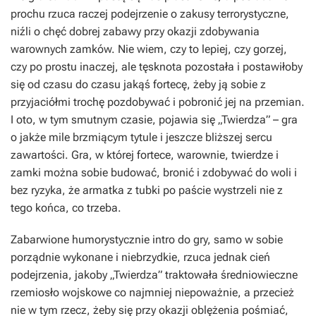
prochu rzuca raczej podejrzenie o zakusy terrorystyczne,
niźli o chęć dobrej zabawy przy okazji zdobywania
warownych zamków. Nie wiem, czy to lepiej, czy gorzej,
czy po prostu inaczej, ale tęsknota pozostała i postawiłoby
się od czasu do czasu jakąś fortecę, żeby ją sobie z
przyjaciółmi trochę pozdobywać i pobronić jej na przemian.
I oto, w tym smutnym czasie, pojawia się „Twierdza” – gra
o jakże mile brzmiącym tytule i jeszcze bliższej sercu
zawartości. Gra, w której fortece, warownie, twierdze i
zamki można sobie budować, bronić i zdobywać do woli i
bez ryzyka, że armatka z tubki po paście wystrzeli nie z
tego końca, co trzeba.
Zabarwione humorystycznie intro do gry, samo w sobie
porządnie wykonane i niebrzydkie, rzuca jednak cień
podejrzenia, jakoby „Twierdza” traktowała średniowieczne
rzemiosło wojskowe co najmniej niepoważnie, a przecież
nie w tym rzecz, żeby się przy okazji oblężenia pośmiać,