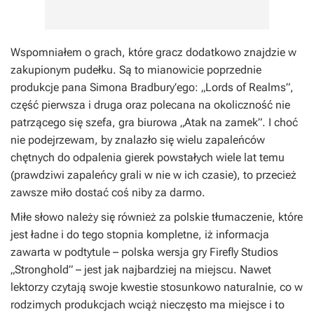
Wspomniałem o grach, które gracz dodatkowo znajdzie w
zakupionym pudełku. Są to mianowicie poprzednie
produkcje pana Simona Bradbury’ego: „Lords of Realms”,
część pierwsza i druga oraz polecana na okoliczność nie
patrzącego się szefa, gra biurowa „Atak na zamek”. I choć
nie podejrzewam, by znalazło się wielu zapaleńców
chętnych do odpalenia gierek powstałych wiele lat temu
(prawdziwi zapaleńcy grali w nie w ich czasie), to przecież
zawsze miło dostać coś niby za darmo.
Miłe słowo należy się również za polskie tłumaczenie, które
jest ładne i do tego stopnia kompletne, iż informacja
zawarta w podtytule – polska wersja gry Firefly Studios
„Stronghold” – jest jak najbardziej na miejscu. Nawet
lektorzy czytają swoje kwestie stosunkowo naturalnie, co w
rodzimych produkcjach wciąż nieczęsto ma miejsce i to