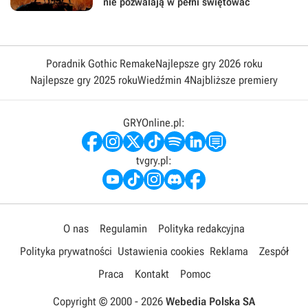
nie pozwalają w pełni świętować
Poradnik Gothic Remake
Najlepsze gry 2026 roku
Najlepsze gry 2025 roku
Wiedźmin 4
Najbliższe premiery
GRYOnline.pl:
tvgry.pl:
O nas
Regulamin
Polityka redakcyjna
Polityka prywatności
Ustawienia cookies
Reklama
Zespół
Praca
Kontakt
Pomoc
Copyright © 2000 -
2026
Webedia Polska SA