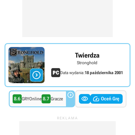
Twierdza
Stronghold

Data wydania:
18 października 2001



8.6
8.7
Oceń Grę
GRYOnline
Gracze