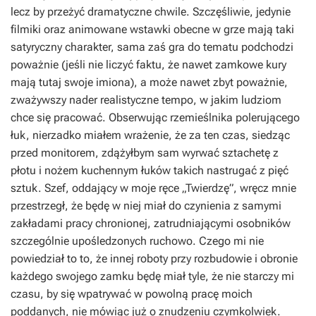
lecz by przeżyć dramatyczne chwile. Szczęśliwie, jedynie
filmiki oraz animowane wstawki obecne w grze mają taki
satyryczny charakter, sama zaś gra do tematu podchodzi
poważnie (jeśli nie liczyć faktu, że nawet zamkowe kury
mają tutaj swoje imiona), a może nawet zbyt poważnie,
zważywszy nader realistyczne tempo, w jakim ludziom
chce się pracować. Obserwując rzemieślnika polerującego
łuk, nierzadko miałem wrażenie, że za ten czas, siedząc
przed monitorem, zdążyłbym sam wyrwać sztachetę z
płotu i nożem kuchennym łuków takich nastrugać z pięć
sztuk. Szef, oddający w moje ręce „Twierdzę”, wręcz mnie
przestrzegł, że będę w niej miał do czynienia z samymi
zakładami pracy chronionej, zatrudniającymi osobników
szczególnie upośledzonych ruchowo. Czego mi nie
powiedział to to, że innej roboty przy rozbudowie i obronie
każdego swojego zamku będę miał tyle, że nie starczy mi
czasu, by się wpatrywać w powolną pracę moich
poddanych, nie mówiąc już o znudzeniu czymkolwiek.