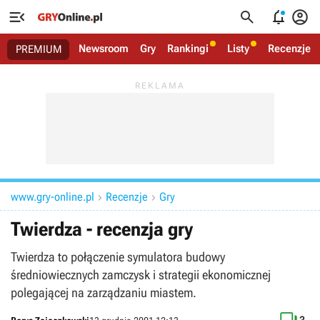




Newsroom
Gry
Rankingi
Listy
Recenzje
PREMIUM
www.gry-online.pl
Recenzje
Gry


Twierdza - recenzja gry
Twierdza to połączenie symulatora budowy
średniowiecznych zamczysk i strategii ekonomicznej
polegającej na zarządzaniu miastem.