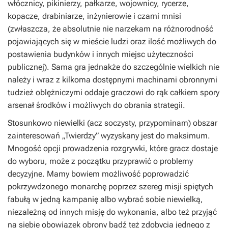
włócznicy, pikinierzy, pałkarze, wojownicy, rycerze,
kopacze, drabiniarze, inżynierowie i czarni mnisi
(zwłaszcza, że absolutnie nie narzekam na różnorodność
pojawiających się w mieście ludzi oraz ilość możliwych do
postawienia budynków i innych miejsc użyteczności
publicznej). Sama gra jednakże do szczególnie wielkich nie
należy i wraz z kilkoma dostępnymi machinami obronnymi
tudzież oblężniczymi oddaje graczowi do rąk całkiem spory
arsenał środków i możliwych do obrania strategii.
Stosunkowo niewielki (acz soczysty, przypominam) obszar
zainteresowań „Twierdzy” wyzyskany jest do maksimum.
Mnogość opcji prowadzenia rozgrywki, które gracz dostaje
do wyboru, może z początku przyprawić o problemy
decyzyjne. Mamy bowiem możliwość poprowadzić
pokrzywdzonego monarchę poprzez szereg misji spiętych
fabułą w jedną kampanię albo wybrać sobie niewielką,
niezależną od innych misję do wykonania, albo też przyjąć
na siebie obowiązek obrony bądź też zdobycia jednego z