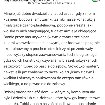

3
Borys Zajączkowski
13 grudnia 2001 12:13
Recenzja powstała na bazie wersji
PC
.
Minęło już dobre dwadzieścia lat od czasu, gdy z moim
kuzynem budowaliśmy zamki. Zamki nasze konstrukcję
miały zapałczano-plastelinową, podobnie zresztą jak i
wojska w nich stacjonujące, tudzież armie je oblegające.
Bronie przez nas używane (w tym armaty strzelające
kulami wprawdzie plastelinowymi, acz ładowane pokątnie
skombinowanym prochem strzelniczym) prezentowały
nieco wyższy stopień zaawansowania technologicznego,
gdyż do ich konstrukcji używaliśmy blaszek odzyskanych
ze zużytych tubek po paście do zębów. Słowo „komputer”,
nawet jeśli już znaliśmy, to raczej kojarzyliśmy z czymś
wielkim i służącym naukowcom do czegoś tam równie
wielkiego, a na pewno nie do zabawy.
Dzisiaj trudno znaleźć dom, w którym by komputera nie
było i dziecko lub eks-dziecko, które by w gry komputerowe
nie grało. Tubki z pastą są zaś plastikowe, a posiadanie