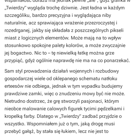
wspaniałość obrazu ma jednak pewne „ale”, gdyż grafika w
„Twierdzy” wygląda trochę dziwnie. Jest ładna w każdym
szczególiku, bardzo precyzyjna i wyglądająca niby
naturalnie, acz sprawiająca wrażenie przezroczystej i
rozedrganej, jakby się składała z poszczególnych pikseli
miast z logicznych elementów. Może mają na to wpływ
stosunkowo spokojne palety kolorów, a może zwyczajnie
jej bogactwo. Nic to – tę niewielką łatkę można grze
przypiąć, gdyż ogólnie naprawdę nie ma na co ponarzekać.
Sam styl prowadzenia działań wojennych i rozbudowy
gospodarczej wiele od oklepanego schematu natłoku
erteesów nie odbiega, jednak w tym wypadku budujemy
prawdziwe zamki, więc o znudzeniu mowy być nie może.
Nietrudno dostrzec, że grę stworzyli pasjonaci, którym
nieobce malowanie calowych figurek tycimi pędzelkami i
kropelką farby. Dlatego w „Twierdzy” zadbać przyjdzie o
wszystko. Wspomniałem już o tym, jaką drogę musi
przebyć gałąź, by stała się łukiem, lecz nie jest to