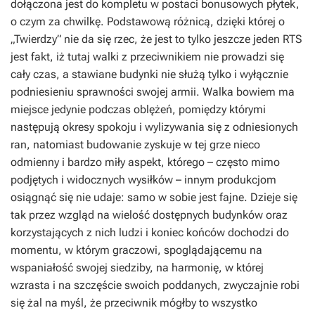
dołączona jest do kompletu w postaci bonusowych płytek,
o czym za chwilkę. Podstawową różnicą, dzięki której o
„Twierdzy” nie da się rzec, że jest to tylko jeszcze jeden RTS
jest fakt, iż tutaj walki z przeciwnikiem nie prowadzi się
cały czas, a stawiane budynki nie służą tylko i wyłącznie
podniesieniu sprawności swojej armii. Walka bowiem ma
miejsce jedynie podczas oblężeń, pomiędzy którymi
następują okresy spokoju i wylizywania się z odniesionych
ran, natomiast budowanie zyskuje w tej grze nieco
odmienny i bardzo miły aspekt, którego – często mimo
podjętych i widocznych wysiłków – innym produkcjom
osiągnąć się nie udaje: samo w sobie jest fajne. Dzieje się
tak przez wzgląd na wielość dostępnych budynków oraz
korzystających z nich ludzi i koniec końców dochodzi do
momentu, w którym graczowi, spoglądającemu na
wspaniałość swojej siedziby, na harmonię, w której
wzrasta i na szczęście swoich poddanych, zwyczajnie robi
się żal na myśl, że przeciwnik mógłby to wszystko