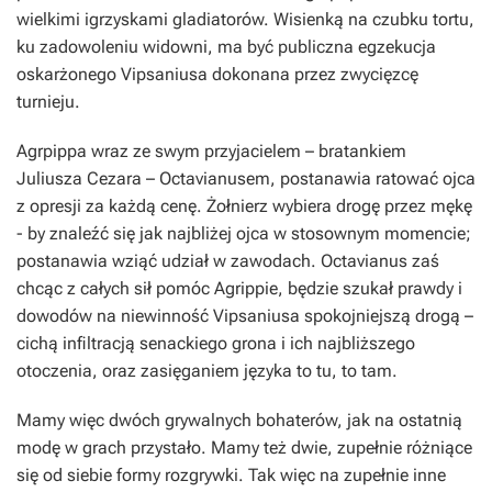
wielkimi igrzyskami gladiatorów. Wisienką na czubku tortu,
ku zadowoleniu widowni, ma być publiczna egzekucja
oskarżonego Vipsaniusa dokonana przez zwycięzcę
turnieju.
Agrpippa wraz ze swym przyjacielem – bratankiem
Juliusza Cezara – Octavianusem, postanawia ratować ojca
z opresji za każdą cenę. Żołnierz wybiera drogę przez mękę
- by znaleźć się jak najbliżej ojca w stosownym momencie;
postanawia wziąć udział w zawodach. Octavianus zaś
chcąc z całych sił pomóc Agrippie, będzie szukał prawdy i
dowodów na niewinność Vipsaniusa spokojniejszą drogą –
cichą infiltracją senackiego grona i ich najbliższego
otoczenia, oraz zasięganiem języka to tu, to tam.
Mamy więc dwóch grywalnych bohaterów, jak na ostatnią
modę w grach przystało. Mamy też dwie, zupełnie różniące
się od siebie formy rozgrywki. Tak więc na zupełnie inne