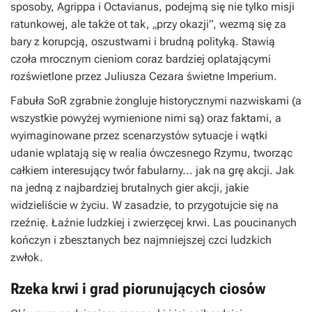
sposoby, Agrippa i Octavianus, podejmą się nie tylko misji
ratunkowej, ale także ot tak, „przy okazji”, wezmą się za
bary z korupcją, oszustwami i brudną polityką. Stawią
czoła mrocznym cieniom coraz bardziej oplatającymi
rozświetlone przez Juliusza Cezara świetne Imperium.
Fabuła
SoR
zgrabnie żongluje historycznymi nazwiskami (a
wszystkie powyżej wymienione nimi są) oraz faktami, a
wyimaginowane przez scenarzystów sytuacje i wątki
udanie wplatają się w realia ówczesnego Rzymu, tworząc
całkiem interesujący twór fabularny... jak na grę akcji. Jak
na jedną z najbardziej brutalnych gier akcji, jakie
widzieliście w życiu. W zasadzie, to przygotujcie się na
rzeźnię. Łaźnie ludzkiej i zwierzęcej krwi. Las poucinanych
kończyn i zbesztanych bez najmniejszej czci ludzkich
zwłok.
Rzeka krwi i grad piorunujących ciosów