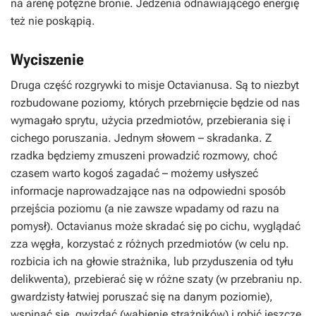
na arenę potężne bronie. Jedzenia odnawiającego energię
też nie poskąpią.
Wyciszenie
Druga część rozgrywki to misje Octavianusa. Są to niezbyt
rozbudowane poziomy, których przebrnięcie będzie od nas
wymagało sprytu, użycia przedmiotów, przebierania się i
cichego poruszania. Jednym słowem – skradanka. Z
rzadka będziemy zmuszeni prowadzić rozmowy, choć
czasem warto kogoś zagadać – możemy usłyszeć
informacje naprowadzające nas na odpowiedni sposób
przejścia poziomu (a nie zawsze wpadamy od razu na
pomysł). Octavianus może skradać się po cichu, wyglądać
zza węgła, korzystać z różnych przedmiotów (w celu np.
rozbicia ich na głowie strażnika, lub przyduszenia od tyłu
delikwenta), przebierać się w różne szaty (w przebraniu np.
gwardzisty łatwiej poruszać się na danym poziomie),
wspinać się, gwizdać (wabienie strażników) i robić jeszcze