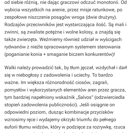
od siebie różnią, nie dając graczowi odczuć monotonii. Od
wybicia wszystkich na arenie, przez misje ratunkowe, po
zespołowe niszczenie posągów wroga (dwie drużyny).
Rodzajów przeciwników jest wystarczająca ilość. Są mali i
zwinni, są zwaliste potężne i wolne kolosy, a znajdą się
także zwierzęta. Weźmiemy również udział w wyścigach
rydwanów z nieźle opracowanym systemem sterowania
(poganianie konia + smaganie biczem konkurentów)!
Walki należy prowadzić tak, by tłum jęczał, wzdychał i darł
się w niebogłosy z zadowolenia i uciechy. To bardzo
ważne. Im większa różnorodność ciosów, zagrań,
pomysłów i wykorzystanych elementów aren przez gracza,
tym bardziej napełniony wskaźnik „Salvos” (odzwierciedla
stopień zadowolenia publiczności). Jeśli osiągnie on
odpowiedni poziom, dusząc kombinacje przycisków
wznosimy ręce i wydajemy okrzyki triumfu do pełnego
euforii tłumu widzów, który w podzięce za rozrywkę, rzuca