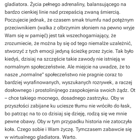
gladiatora. Życia pełnego adrenaliny, balansującego na
bardzo cienkiej linie nad przepaścią zwaną śmiercią.
Poczujecie jednak, że czasem smak triumfu nad potężnym
przeciwnikiem (walka z olbrzymim słoniem na pewno wryje
Wam się w pamięć) jest tak wszechogarniający, że
zrozumiecie, że można by się od tego niemalże uzależnić,
stworzyć z tych emocji jedyną ścieżkę przez życie. Tak było
kiedyś, dzisiaj na szczęście takie zawody nie istnieją w
normalnym społeczeństwie. Ale miejcie na uwadze, że to
nasze „normalne” społeczeństwo nie pragnie coraz to
bardziej wyrafinowanych, wyszukanych rozrywek, a raczej
dosłownego i prostolinijnego zaspokojenia swoich żądz. Ot
– chce takiego mocnego, dosadnego zastrzyku. Oby w
przyszłości zabijane ku uciesze tłumu nie wróciło do łask,
bo patrząc na to co dzisiaj się dzieję, rodzą się we mnie
pewne obawy. Oby w tym przypadku historia nie zatoczyła
koła. Czego sobie i Wam życzę. Tymczasem zabawcie się
w wirtualnego gladiatora. Warto.