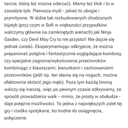
tarcze, którą też można uderzać). Mamy też blok i to w
zasadzie tyle. Pierwsza myśl - jakież to ubogie i
prymitywne. W dobie tak rozbudowanych chodzonych
bijatyk (przy czym w
SoR
w większości przypadków
walczymy głównie na zamkniętych arenach) jak
Ninja
Gaiden
, czy
Devil May Cry
to nie przystoi! Nie dajcie się
jednak zwieść. Eksperymentując odkryjecie, że można
preparować potężne i fantastycznie wyglądające kombosy,
czy specjalne zagrania/wykończenia przeciwników
kombinując z klawiszami, kierunkami i zachowaniami
przeciwników (jeśli np. ten słania się na nogach, można
efektownie skrócić jego męki). Poza tym każdą bronią
walczy się inaczej, więc po pewnym czasie odkrywamy, że
sposób prowadzenia walk – mimo, że prosty w obsłudze -
daje potężne możliwości. To jedna z największych zalet tej
gry i rzadko spotykane, bo trudne do osiągnięcia,
połączenie.