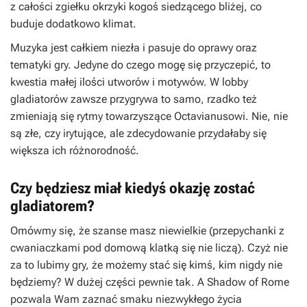
z całości zgiełku okrzyki kogoś siedzącego bliżej, co
buduje dodatkowo klimat.
Muzyka jest całkiem niezła i pasuje do oprawy oraz
tematyki gry. Jedyne do czego mogę się przyczepić, to
kwestia małej ilości utworów i motywów. W lobby
gladiatorów zawsze przygrywa to samo, rzadko też
zmieniają się rytmy towarzyszące Octavianusowi. Nie, nie
są złe, czy irytujące, ale zdecydowanie przydałaby się
większa ich różnorodność.
Czy będziesz miał kiedyś okazję zostać
gladiatorem?
Omówmy się, że szanse masz niewielkie (przepychanki z
cwaniaczkami pod domową klatką się nie liczą). Czyż nie
za to lubimy gry, że możemy stać się kimś, kim nigdy nie
będziemy? W dużej części pewnie tak. A
Shadow of Rome
pozwala Wam zaznać smaku niezwykłego życia