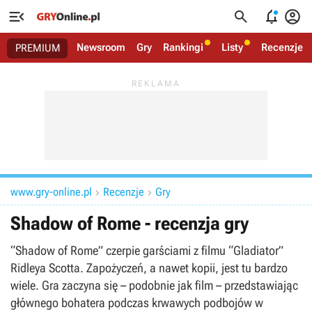




Newsroom
Gry
Rankingi
Listy
Recenzje
PREMIUM
www.gry-online.pl
Recenzje
Gry


Shadow of Rome - recenzja gry
“Shadow of Rome” czerpie garściami z filmu “Gladiator”
Ridleya Scotta. Zapożyczeń, a nawet kopii, jest tu bardzo
wiele. Gra zaczyna się – podobnie jak film – przedstawiając
głównego bohatera podczas krwawych podbojów w