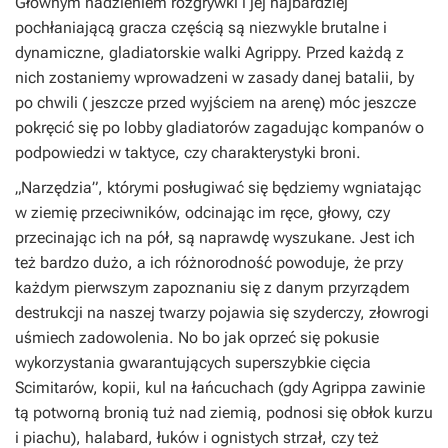
Głównym nadzieniem rozgrywki i jej najbardziej
pochłaniającą gracza częścią są niezwykle brutalne i
dynamiczne, gladiatorskie walki Agrippy. Przed każdą z
nich zostaniemy wprowadzeni w zasady danej batalii, by
po chwili ( jeszcze przed wyjściem na arenę) móc jeszcze
pokręcić się po lobby gladiatorów zagadując kompanów o
podpowiedzi w taktyce, czy charakterystyki broni.
„Narzędzia”, którymi posługiwać się będziemy wgniatając
w ziemię przeciwników, odcinając im ręce, głowy, czy
przecinając ich na pół, są naprawdę wyszukane. Jest ich
też bardzo dużo, a ich różnorodność powoduje, że przy
każdym pierwszym zapoznaniu się z danym przyrządem
destrukcji na naszej twarzy pojawia się szyderczy, złowrogi
uśmiech zadowolenia. No bo jak oprzeć się pokusie
wykorzystania gwarantujących superszybkie cięcia
Scimitarów, kopii, kul na łańcuchach (gdy Agrippa zawinie
tą potworną bronią tuż nad ziemią, podnosi się obłok kurzu
i piachu), halabard, łuków i ognistych strzał, czy też