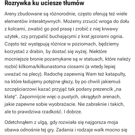
Rozrywka ku uciesze tłumów
Areny zbudowane są różnorodnie, często oferują też wiele
elementów interaktywnych. Możemy zrzucić wroga do dołu
z kolcami, zwabić go pod prasę i zrobić z niej krwawy
użytek, czy przypalić buchającymi z krat jęzorami ognia.
Często też występują różnice w poziomach, będziemy
korzystać z drabin, by dostać się wyżej. Niektóre
mocniejsze bronie pozamykane są w statuach, które należy
rozbić kilkoma/kilkunastoma ciosami (a wtedy lepiej
uważać na plecy). Radochę zapewnią Wam też katapulty,
na które ładujemy potężne głazy, by po chwili jakiemuś
szczęściarzowi kazać przyjąć tak podany prezencik „na
klatę”. Zapomnijcie więc o pustych, okrągłych arenach,
jakie zapewne sobie wyobrażacie. Nie zabraknie i takich,
ale to prawdziwa rzadkość. I dobrze.
Odetchnąłem z ulgą, gdy rozwiała się najgorsza moja
obawa odnośnie tej gry. Zadania i rodzaje walk mocno się