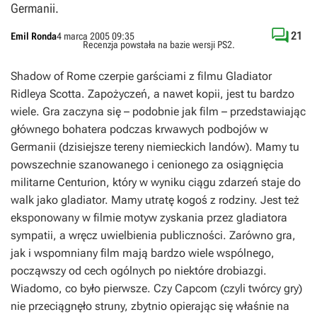
Germanii.

21
Emil Ronda
4 marca 2005 09:35
Recenzja powstała na bazie wersji
PS2
.
Shadow of Rome
czerpie garściami z filmu
Gladiator
Ridleya Scotta. Zapożyczeń, a nawet kopii, jest tu bardzo
wiele. Gra zaczyna się – podobnie jak film – przedstawiając
głównego bohatera podczas krwawych podbojów w
Germanii (dzisiejsze tereny niemieckich landów). Mamy tu
powszechnie szanowanego i cenionego za osiągnięcia
militarne Centurion, który w wyniku ciągu zdarzeń staje do
walk jako gladiator. Mamy utratę kogoś z rodziny. Jest też
eksponowany w filmie motyw zyskania przez gladiatora
sympatii, a wręcz uwielbienia publiczności. Zarówno gra,
jak i wspomniany film mają bardzo wiele wspólnego,
począwszy od cech ogólnych po niektóre drobiazgi.
Wiadomo, co było pierwsze. Czy Capcom (czyli twórcy gry)
nie przeciągnęło struny, zbytnio opierając się właśnie na