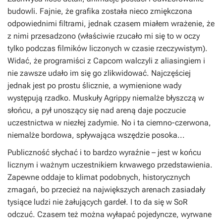
budowli. Fajnie, że grafika została nieco zmiękczona
odpowiednimi filtrami, jednak czasem miałem wrażenie, że
z nimi przesadzono (właściwie rzucało mi się to w oczy
tylko podczas filmików liczonych w czasie rzeczywistym).
Widać, że programiści z Capcom walczyli z aliasingiem i
nie zawsze udało im się go zlikwidować. Najczęściej
jednak jest po prostu ślicznie, a wymienione wady
występują rzadko. Muskuły Agrippy niemalże błyszczą w
słońcu, a pył unoszący się nad areną daje poczucie
uczestnictwa w niezłej zadymie. No i ta ciemno-czerwona,
niemalże bordowa, spływająca wszędzie posoka...
Publiczność słychać i to bardzo wyraźnie – jest w końcu
licznym i ważnym uczestnikiem krwawego przedstawienia.
Zapewne oddaje to klimat podobnych, historycznych
zmagań, bo przecież na największych arenach zasiadały
tysiące ludzi nie żałujących gardeł. I to da się w
SoR
odczuć. Czasem też można wyłapać pojedyncze, wyrwane