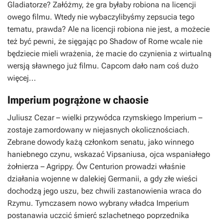
Gladiatorze
? Załóżmy, że gra byłaby robiona na licencji
owego filmu. Wtedy nie wybaczylibyśmy zepsucia tego
tematu, prawda? Ale na licencji robiona nie jest, a możecie
też być pewni, że sięgając po
Shadow of Rome
wcale nie
będziecie mieli wrażenia, że macie do czynienia z wirtualną
wersją sławnego już filmu. Capcom dało nam coś dużo
więcej...
Imperium pogrążone w chaosie
Juliusz Cezar – wielki przywódca rzymskiego Imperium –
zostaje zamordowany w niejasnych okolicznościach.
Zebrane dowody każą członkom senatu, jako winnego
haniebnego czynu, wskazać Vipsaniusa, ojca wspaniałego
żołnierza – Agrippy. Ów Centurion prowadzi właśnie
działania wojenne w dalekiej Germanii, a gdy złe wieści
dochodzą jego uszu, bez chwili zastanowienia wraca do
Rzymu. Tymczasem nowo wybrany władca Imperium
postanawia uczcić śmierć szlachetnego poprzednika