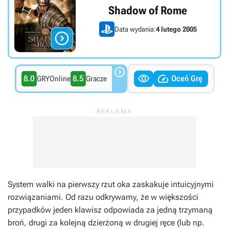
Shadow of Rome
Data wydania:
4 lutego 2005




8.0
8.5
Oceń Grę
GRYOnline
Gracze
System walki na pierwszy rzut oka zaskakuje intuicyjnymi
rozwiązaniami. Od razu odkrywamy, że w większości
przypadków jeden klawisz odpowiada za jedną trzymaną
broń, drugi za kolejną dzierżoną w drugiej ręce (lub np.