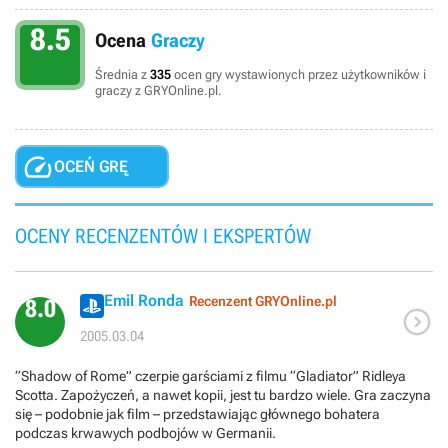
8.5
Ocena
Graczy
Średnia z
335
ocen gry wystawionych przez użytkowników i
graczy z GRYOnline.pl.

OCEŃ GRĘ
OCENY RECENZENTÓW I EKSPERTÓW
Emil Ronda
Recenzent GRYOnline.pl
8.0

2005.03.04
“Shadow of Rome” czerpie garściami z filmu “Gladiator” Ridleya
Scotta. Zapożyczeń, a nawet kopii, jest tu bardzo wiele. Gra zaczyna
się – podobnie jak film – przedstawiając głównego bohatera
podczas krwawych podbojów w Germanii.