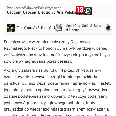
Producent:
Wydawca:
Polski wydawca:
Capcom
Capcom
Electronic Arts Polska
Metal Gear Solid 2: Sons
Tom Clancy's Splinter Cell
H
of Liberty
Przenieśmy się w zamierzchłe czasy Cesarstwa
Rzymskiego, kiedy to honor i duma były bardziej w cenie,
zaś waleczność oraz lojalność liczyła się po trzykroć i była
sowicie wynagradzana przez cesarzy.
Akcja gry zabiera nas do roku 44 przed Chrystusem w
czasie trwania krwawej pożogi i totalnego rozkładu
państwa. Juliusz Cezar postanawia naprawić kraj, niestety
jego plany zostają spalone na panewce, gdyż przywódca
zostaje podstępnie zamordowany. O ten czyn podejrzany
jest ojciec Agrippa, czyli głównego bohatera, który
przyjeżdża do wiecznego miasta z zamiarem rozwiązania
zagadki tej zbrodni. Pomocny mu będzie kompan Octavius.