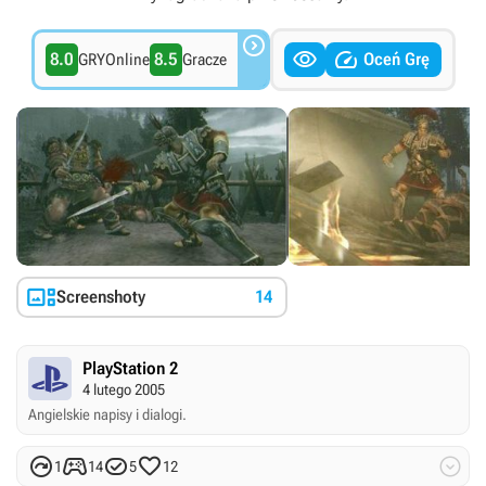



8.0
8.5
Oceń Grę
GRYOnline
Gracze

Screenshoty
14
PlayStation 2
4 lutego 2005
Angielskie napisy i dialogi.





1
14
5
12