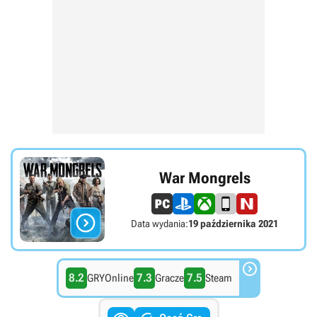
War Mongrels

Data wydania:
19 października 2021

8.2
7.3
7.5
GRYOnline
Gracze
Steam