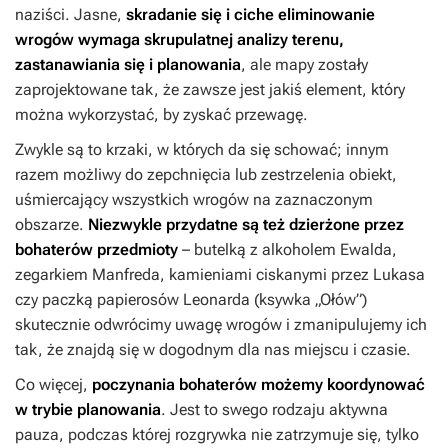
naziści. Jasne,
skradanie się i ciche eliminowanie
wrogów wymaga skrupulatnej analizy terenu,
zastanawiania się i planowania
, ale mapy zostały
zaprojektowane tak, że zawsze jest jakiś element, który
można wykorzystać, by zyskać przewagę.
Zwykle są to krzaki, w których da się schować; innym
razem możliwy do zepchnięcia lub zestrzelenia obiekt,
uśmiercający wszystkich wrogów na zaznaczonym
obszarze.
Niezwykle przydatne są też dzierżone przez
bohaterów przedmioty
– butelką z alkoholem Ewalda,
zegarkiem Manfreda, kamieniami ciskanymi przez Lukasa
czy paczką papierosów Leonarda (ksywka „Ołów”)
skutecznie odwrócimy uwagę wrogów i zmanipulujemy ich
tak, że znajdą się w dogodnym dla nas miejscu i czasie.
Co więcej,
poczynania bohaterów możemy koordynować
w trybie planowania
. Jest to swego rodzaju aktywna
pauza, podczas której rozgrywka nie zatrzymuje się, tylko