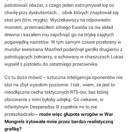
patrolowali obszar, z czego jeden zatrzymywał się co
chwilę przy dyskutantach... obok których znajdował się
stos pni (tzw. mygła). Wyczekawszy na odpowiedni
moment, przemieściłem silnego Ewalda za ów skład
drewna i kazałem mu zepchnąć go na trójkę zajętych
pogawędką nazistów. W tym samym czasie przebrany w
mundur esesmana Manfred poderżnął gardło drugiemu z
patrolujących żołnierzy, a schowany w chaszczach Lukas
wypalił z pistoletu do ostatniego przeciwnika.
Co tu dużo mówić – sztuczna inteligencja oponentów nie
stoi na zbyt wysokim poziomie. I tak, wiem, że jest to
nieodłączna cecha taktycznych RTS-ów, bez której
obcowanie z nimi byłoby udręką. Co ciekawe, w
infantylnym
Desperados III
zupełnie mi to nie
przeszkadzało –
może więc głupota wrogów w
War
Mongrels
irytowała mnie przez bardzo realistyczną
grafikę?