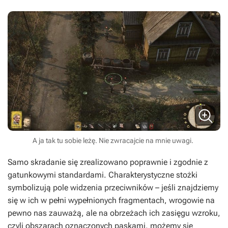
A ja tak tu sobie leżę. Nie zwracajcie na mnie uwagi.
Samo skradanie się zrealizowano poprawnie i zgodnie z
gatunkowymi standardami. Charakterystyczne stożki
symbolizują pole widzenia przeciwników – jeśli znajdziemy
się w ich w pełni wypełnionych fragmentach, wrogowie na
pewno nas zauważą, ale na obrzeżach ich zasięgu wzroku,
czyli obszarach oznaczonych paskami, możemy się