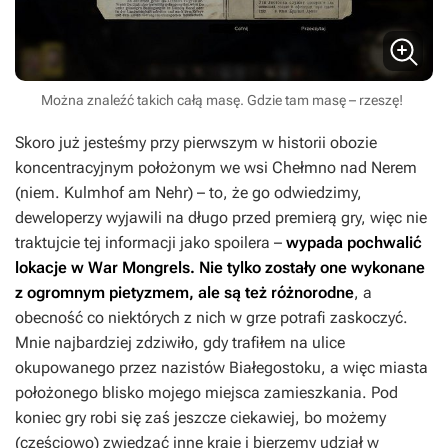
Można znaleźć takich całą masę. Gdzie tam masę – rzeszę!
Skoro już jesteśmy przy pierwszym w historii obozie
koncentracyjnym położonym we wsi Chełmno nad Nerem
(niem. Kulmhof am Nehr) – to, że go odwiedzimy,
deweloperzy wyjawili na długo przed premierą gry, więc nie
traktujcie tej informacji jako spoilera –
wypada pochwalić
lokacje w
War Mongrels
. Nie tylko zostały one wykonane
z ogromnym pietyzmem, ale są też różnorodne
, a
obecność co niektórych z nich w grze potrafi zaskoczyć.
Mnie najbardziej zdziwiło, gdy trafiłem na ulice
okupowanego przez nazistów Białegostoku, a więc miasta
położonego blisko mojego miejsca zamieszkania. Pod
koniec gry robi się zaś jeszcze ciekawiej, bo możemy
(częściowo) zwiedzać inne kraje i bierzemy udział w