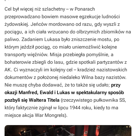
Cel był więcej niż szlachetny – w Ponarach
przeprowadzano bowiem masowe egzekucje ludności
żydowskiej. Jeńców mordowano od razu, gdy wyszli z
pociągu, a ich ciała wrzucano do olbrzymich zbiorników na
paliwo. Zadaniem Lukasa było zniszczenie mostu, po
którym jeździł pociąg, co miało uniemożliwić kolejne
transporty więźniów. Misja przebiegła pomyślnie, a
bohaterowie zbiegli do lasu, gdzie spotkali partyzantów z
AK. Ci wyznaczyli im kolejny cel – kradzież nazistowskich
dokumentów z położonej niedaleko Wilna bazy nazistów.
Nie muszę chyba dodawać, że to także się udało;
przy
okazji Manfred, Ewald i Lukas w spektakularny sposób
pozbyli się Waltera Titela
(rzeczywistego pułkownika SS,
który faktycznie zginął w lipcu 1944 roku, kiedy to ma
miejsce akcja
War Mongrels
).