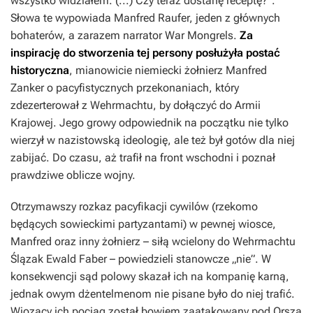
wszystko widziałem. (...) Czy teraz dostanę receptę?”.
Słowa te wypowiada Manfred Raufer, jeden z głównych
bohaterów, a zarazem narrator
War Mongrels
.
Za
inspirację do stworzenia tej persony posłużyła postać
historyczna
, mianowicie niemiecki żołnierz Manfred
Zanker o pacyfistycznych przekonaniach, który
zdezerterował z Wehrmachtu, by dołączyć do Armii
Krajowej. Jego growy odpowiednik na początku nie tylko
wierzył w nazistowską ideologię, ale też był gotów dla niej
zabijać. Do czasu, aż trafił na front wschodni i poznał
prawdziwe oblicze wojny.
Otrzymawszy rozkaz pacyfikacji cywilów (rzekomo
będących sowieckimi partyzantami) w pewnej wiosce,
Manfred oraz inny żołnierz – siłą wcielony do Wehrmachtu
Ślązak Ewald Faber – powiedzieli stanowcze „nie”. W
konsekwencji sąd polowy skazał ich na kompanię karną,
jednak owym dżentelmenom nie pisane było do niej trafić.
Wiozący ich pociąg został bowiem zaatakowany pod Orszą