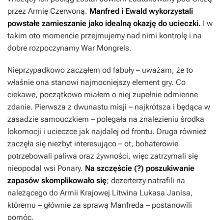
przez Armię Czerwoną.
Manfred i Ewald wykorzystali
powstałe zamieszanie jako idealną okazję do ucieczki.
I w
takim oto momencie przejmujemy nad nimi kontrolę i na
dobre rozpoczynamy
War Mongrels
.
Nieprzypadkowo zacząłem od fabuły – uważam, że to
właśnie ona stanowi najmocniejszy element gry. Co
ciekawe, początkowo miałem o niej zupełnie odmienne
zdanie. Pierwsza z dwunastu misji – najkrótsza i będąca w
zasadzie samouczkiem – polegała na znalezieniu środka
lokomocji i ucieczce jak najdalej od frontu. Druga również
zaczęła się niezbyt interesująco – ot, bohaterowie
potrzebowali paliwa oraz żywności, więc zatrzymali się
nieopodal wsi Ponary.
Na szczęście (?) poszukiwanie
zapasów skomplikowało się
; dezerterzy natrafili na
należącego do Armii Krajowej Litwina Lukasa Janisa,
któremu – głównie za sprawą Manfreda – postanowili
pomóc.