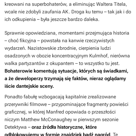
kreowani na superbohaterów, a eliminując Waltera Titela,
wcale nie zdobyli zaufania AK. Droga ku temu – tak jak i do
ich odkupienia – była jeszcze bardzo daleka.
Sprawnie opowiedziana, momentami przejmująca historia
– choć fikcyjna – powstała na kanwie rzeczywistych
wydarzeń. Nazistowskie zbrodnie, cierpienia ludzi
osadzonych w obozie koncentracyjnym Kulmhof, nierówna
walka partyzantów z okupantem – to wszystko tu jest.
Bohaterowie komentują sytuacje, których są świadkami,
a że deweloperzy trzymają się faktów, nieraz oglądamy
iście dantejskie sceny.
Ponadto fabułę wzbogacają kapitalnie zrealizowane
przerywniki filmowe – przypominające fragmenty powieści
graficznej, w której Manfred opowiada o przeszłości
niczym Matthew McConaughey w pierwszym sezonie
Detektywa
–
oraz źródła historyczne, które
odblokowujemy w formie znajdziek bądź nagród
. Te