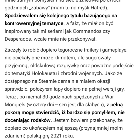
godzinach „zabawy” (mam tu na myśli
Hatred
).
Spodziewałem się kolejnego tytułu bazującego na
kontrowersyjnej tematyce
, a fakt, że miał on być
inspirowany takimi seriami jak
Commandos
czy
Desperados
, wcale mnie nie przekonywał.
Zaczęły to robić dopiero tegoroczne trailery i gameplaye;
nie ociekały one może klimatem, ale sugerowały
przyjemną, oldskulową rozgrywkę oraz poważne podejście
do tematyki Holokaustu i zbrodni wojennych. Jako że
dostępnego na Steamie dema nie miałem okazji
sprawdzić, położyłem łapy dopiero na pełnej wersji gry.
Teraz, po niemal 30 godzinach spędzonych z
War
Mongrels
(w cztery dni – sen jest dla słabych),
z pełną
pokorą mogę stwierdzić, iż bardzo się pomyliłem, nie
doceniając rodaków
. Jestem bowiem przekonany, że
dopiero co ukończyłem najlepszą (przynajmniej moim
zdaniem) polską grę 2021 roku.