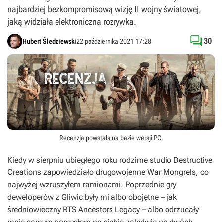
najbardziej bezkompromisową wizję II wojny światowej,
jaką widziała elektroniczna rozrywka.

30
Hubert Śledziewski
22 października 2021 17:28
Recenzja powstała na bazie wersji
PC
.
Kiedy w sierpniu ubiegłego roku rodzime studio Destructive
Creations zapowiedziało drugowojenne
War Mongrels
, co
najwyżej wzruszyłem ramionami. Poprzednie gry
deweloperów z Gliwic były mi albo obojętne – jak
średniowieczny RTS
Ancestors Legacy
– albo odrzucały
mnie samym pomysłem na siebie zaledwie po dwóch