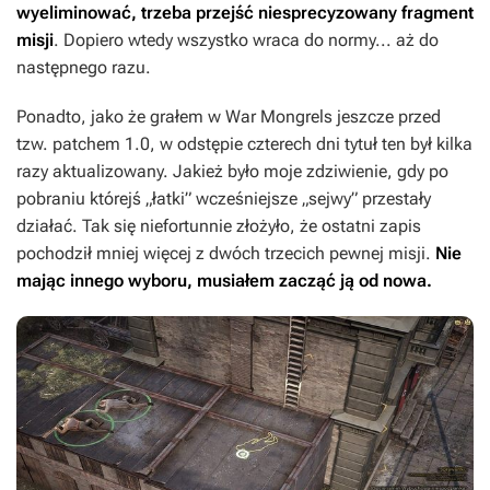
wyeliminować, trzeba przejść niesprecyzowany fragment
misji
. Dopiero wtedy wszystko wraca do normy... aż do
następnego razu.
Ponadto, jako że grałem w
War Mongrels
jeszcze przed
tzw. patchem 1.0, w odstępie czterech dni tytuł ten był kilka
razy aktualizowany. Jakież było moje zdziwienie, gdy po
pobraniu którejś „łatki” wcześniejsze „sejwy” przestały
działać. Tak się niefortunnie złożyło, że ostatni zapis
pochodził mniej więcej z dwóch trzecich pewnej misji.
Nie
mając innego wyboru, musiałem zacząć ją od nowa.