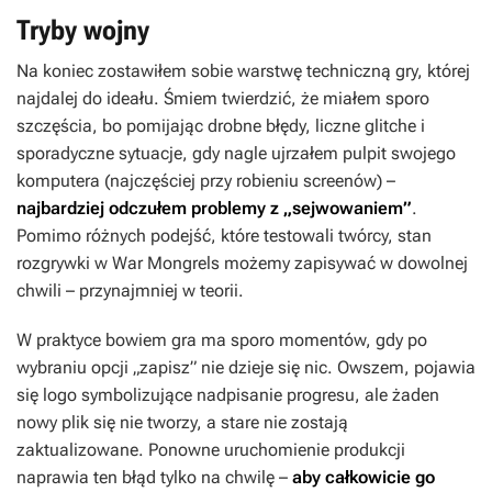
Tryby wojny
Na koniec zostawiłem sobie warstwę techniczną gry, której
najdalej do ideału. Śmiem twierdzić, że miałem sporo
szczęścia, bo pomijając drobne błędy, liczne glitche i
sporadyczne sytuacje, gdy nagle ujrzałem pulpit swojego
komputera (najczęściej przy robieniu screenów) –
najbardziej odczułem problemy z „sejwowaniem”
.
Pomimo różnych podejść, które testowali twórcy, stan
rozgrywki w
War Mongrels
możemy zapisywać w dowolnej
chwili – przynajmniej w teorii.
W praktyce bowiem gra ma sporo momentów, gdy po
wybraniu opcji „zapisz” nie dzieje się nic. Owszem, pojawia
się logo symbolizujące nadpisanie progresu, ale żaden
nowy plik się nie tworzy, a stare nie zostają
zaktualizowane. Ponowne uruchomienie produkcji
naprawia ten błąd tylko na chwilę –
aby całkowicie go