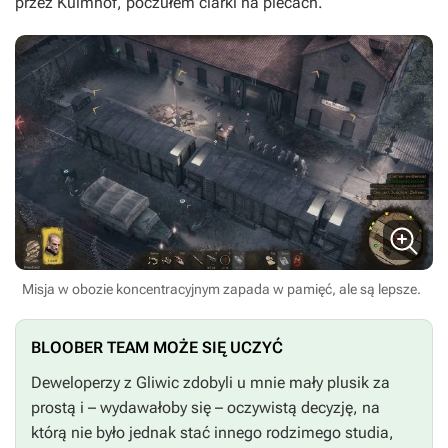
przez Kulmhof, poczułem ciarki na plecach.
Misja w obozie koncentracyjnym zapada w pamięć, ale są lepsze.
BLOOBER TEAM MOŻE SIĘ UCZYĆ
Deweloperzy z Gliwic zdobyli u mnie mały plusik za
prostą i – wydawałoby się – oczywistą decyzję, na
którą nie było jednak stać innego rodzimego studia,