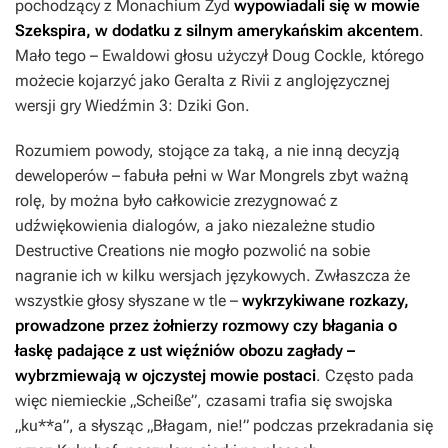
pochodzący z Monachium Żyd
wypowiadali się w mowie
Szekspira, w dodatku z silnym amerykańskim akcentem
.
Mało tego – Ewaldowi głosu użyczył Doug Cockle, którego
możecie kojarzyć jako Geralta z Rivii z anglojęzycznej
wersji gry
Wiedźmin 3: Dziki Gon
.
Rozumiem powody, stojące za taką, a nie inną decyzją
deweloperów – fabuła pełni w
War Mongrels
zbyt ważną
rolę, by można było całkowicie zrezygnować z
udźwiękowienia dialogów, a jako niezależne studio
Destructive Creations nie mogło pozwolić na sobie
nagranie ich w kilku wersjach językowych. Zwłaszcza że
wszystkie głosy słyszane w tle –
wykrzykiwane rozkazy,
prowadzone przez żołnierzy rozmowy czy błagania o
łaskę padające z ust więźniów obozu zagłady –
wybrzmiewają w ojczystej mowie postaci
. Często pada
więc niemieckie „Scheiße”, czasami trafia się swojska
„ku**a”, a słysząc „Błagam, nie!” podczas przekradania się