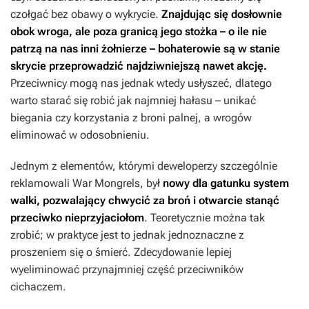
czołgać bez obawy o wykrycie.
Znajdując się dosłownie
obok wroga, ale poza granicą jego stożka – o ile nie
patrzą na nas inni żołnierze – bohaterowie są w stanie
skrycie przeprowadzić najdziwniejszą nawet akcję.
Przeciwnicy mogą nas jednak wtedy usłyszeć, dlatego
warto starać się robić jak najmniej hałasu – unikać
biegania czy korzystania z broni palnej, a wrogów
eliminować w odosobnieniu.
Jednym z elementów, którymi deweloperzy szczególnie
reklamowali
War Mongrels
, był
nowy dla gatunku system
walki, pozwalający chwycić za broń i otwarcie stanąć
przeciwko nieprzyjaciołom
. Teoretycznie można tak
zrobić; w praktyce jest to jednak jednoznaczne z
proszeniem się o śmierć. Zdecydowanie lepiej
wyeliminować przynajmniej część przeciwników
cichaczem.