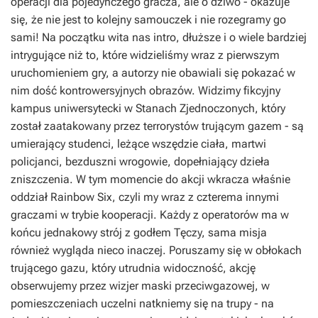
operacji dla pojedynczego gracza, ale o dziwo - okazuje
się, że nie jest to kolejny samouczek i nie rozegramy go
sami! Na początku wita nas intro, dłuższe i o wiele bardziej
intrygujące niż to, które widzieliśmy wraz z pierwszym
uruchomieniem gry, a autorzy nie obawiali się pokazać w
nim dość kontrowersyjnych obrazów. Widzimy fikcyjny
kampus uniwersytecki w Stanach Zjednoczonych, który
został zaatakowany przez terrorystów trującym gazem - są
umierający studenci, leżące wszędzie ciała, martwi
policjanci, bezduszni wrogowie, dopełniający dzieła
zniszczenia. W tym momencie do akcji wkracza właśnie
oddział Rainbow Six, czyli my wraz z czterema innymi
graczami w trybie kooperacji. Każdy z operatorów ma w
końcu jednakowy strój z godłem Tęczy, sama misja
również wygląda nieco inaczej. Poruszamy się w obłokach
trującego gazu, który utrudnia widoczność, akcję
obserwujemy przez wizjer maski przeciwgazowej, w
pomieszczeniach uczelni natkniemy się na trupy - na