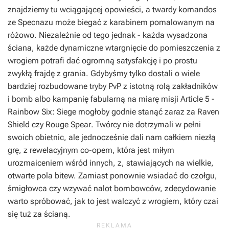
znajdziemy tu wciągającej opowieści, a twardy komandos
ze Specnazu może biegać z karabinem pomalowanym na
różowo. Niezależnie od tego jednak - każda wysadzona
ściana, każde dynamiczne wtargnięcie do pomieszczenia z
wrogiem potrafi dać ogromną satysfakcję i po prostu
zwykłą frajdę z grania. Gdybyśmy tylko dostali o wiele
bardziej rozbudowane tryby PvP z istotną rolą zakładników
i bomb albo kampanię fabularną na miarę misji Article 5 -
Rainbow Six: Siege
mogłoby godnie stanąć zaraz za
Raven
Shield
czy
Rouge Spear
. Twórcy nie dotrzymali w pełni
swoich obietnic, ale jednocześnie dali nam całkiem niezłą
grę, z rewelacyjnym co-opem, która jest miłym
urozmaiceniem wśród innych, z, stawiających na wielkie,
otwarte pola bitew. Zamiast ponownie wsiadać do czołgu,
śmigłowca czy wzywać nalot bombowców, zdecydowanie
warto spróbować, jak to jest walczyć z wrogiem, który czai
się tuż za ścianą.