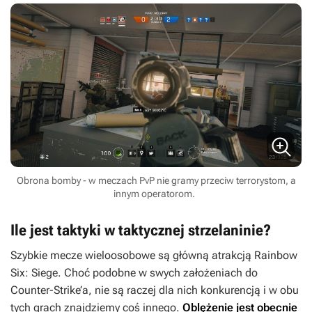
Obrona bomby - w meczach PvP nie gramy przeciw terrorystom, a
innym operatorom.
Ile jest taktyki w taktycznej strzelaninie?
Szybkie mecze wieloosobowe są główną atrakcją
Rainbow
Six: Siege
. Choć podobne w swych założeniach do
Counter-Strike’a
, nie są raczej dla nich konkurencją i w obu
tych grach znajdziemy coś innego.
Oblężenie
jest obecnie