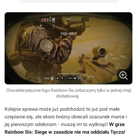
Charakterystyczne logo Rainbow Six zobaczymy tylko w jednej misji
dodatkowej.
Kolejna sprawa może już podchodzić to już pod małe
czepianie się, ale skoro twórcy obiecali szacunek marce i
jej pierwszym odsłonom - muszę im to wytknąć!
W grze
Rainbow Six: Siege
w zasadzie nie ma oddziału Tęcza!