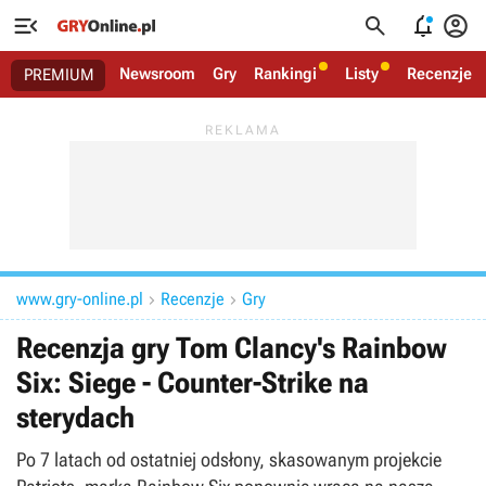




Newsroom
Gry
Rankingi
Listy
Recenzje
PREMIUM
www.gry-online.pl
Recenzje
Gry


Recenzja gry Tom Clancy's Rainbow
Six: Siege - Counter-Strike na
sterydach
Po 7 latach od ostatniej odsłony, skasowanym projekcie