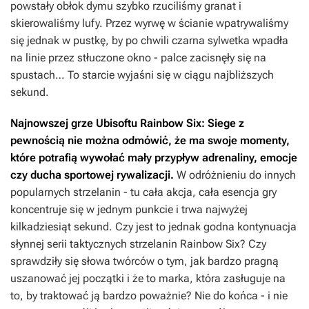
powstały obłok dymu szybko rzuciliśmy granat i
skierowaliśmy lufy. Przez wyrwę w ścianie wpatrywaliśmy
się jednak w pustkę, by po chwili czarna sylwetka wpadła
na linie przez stłuczone okno - palce zacisnęły się na
spustach… To starcie wyjaśni się w ciągu najbliższych
sekund.
Najnowszej grze Ubisoftu
Rainbow Six: Siege
z
pewnością nie można odmówić, że ma swoje momenty,
które potrafią wywołać mały przypływ adrenaliny, emocje
czy ducha sportowej rywalizacji.
W odróżnieniu do innych
popularnych strzelanin - tu cała akcja, cała esencja gry
koncentruje się w jednym punkcie i trwa najwyżej
kilkadziesiąt sekund. Czy jest to jednak godna kontynuacja
słynnej serii taktycznych strzelanin
Rainbow Six
? Czy
sprawdziły się słowa twórców o tym, jak bardzo pragną
uszanować jej początki i że to marka, która zasługuje na
to, by traktować ją bardzo poważnie? Nie do końca - i nie