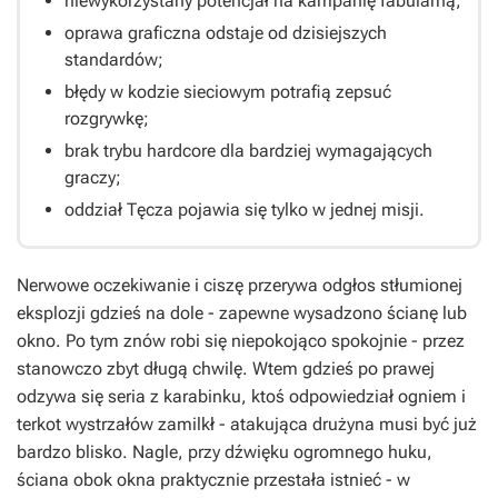
niewykorzystany potencjał na kampanię fabularną;
oprawa graficzna odstaje od dzisiejszych
standardów;
błędy w kodzie sieciowym potrafią zepsuć
rozgrywkę;
brak trybu hardcore dla bardziej wymagających
graczy;
oddział Tęcza pojawia się tylko w jednej misji.
Nerwowe oczekiwanie i ciszę przerywa odgłos stłumionej
eksplozji gdzieś na dole - zapewne wysadzono ścianę lub
okno. Po tym znów robi się niepokojąco spokojnie - przez
stanowczo zbyt długą chwilę. Wtem gdzieś po prawej
odzywa się seria z karabinku, ktoś odpowiedział ogniem i
terkot wystrzałów zamilkł - atakująca drużyna musi być już
bardzo blisko. Nagle, przy dźwięku ogromnego huku,
ściana obok okna praktycznie przestała istnieć - w