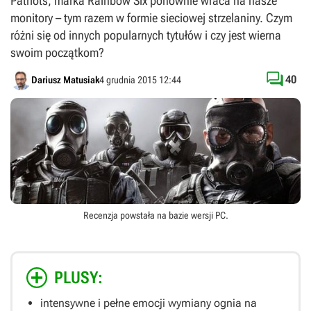
Patriots, marka Rainbow Six ponownie wraca na nasze
monitory – tym razem w formie sieciowej strzelaniny. Czym
różni się od innych popularnych tytułów i czy jest wierna
swoim początkom?

40
Dariusz Matusiak
4 grudnia 2015 12:44
Recenzja powstała na bazie wersji
PC
.
PLUSY:
intensywne i pełne emocji wymiany ognia na