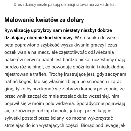
Dres i dżinsy nieźle pasują do misji ratowania zakładnika.
Malowanie kwiatów za dolary
Rywalizację uprzykrzy nam niestety niezbyt dobrze
działający obecnie kod sieciowy.
W stosunku do wersji
beta poprawiono szybkość wyszukiwania graczy i czas
oczekiwania na mecz, ale częstotliwość odświeżania
pakietów serwera nadal jest bardzo niska, uczestnicy mają
bardzo różne pingi, co powoduje opóźnienia i niedokładne
rejestrowanie trafień. Trochę frustrujące jest, gdy zaczynam
trafiać kogoś, kto się właśnie zbiega po schodach i zaraz
ginę, tylko by przekonać się z obrazu kamery po zgonie, że
przeciwnik zaczął do mnie strzelać dużo wcześniej, nim
pojawił się w moim polu widzenia. Sporadycznie pojawiają
się też różnego rodzaju babole, jak np. przenikające
sylwetki postaci przez ściany, co można wykorzystać
strzelając do ich wystających części. Biorąc pod uwagę jak