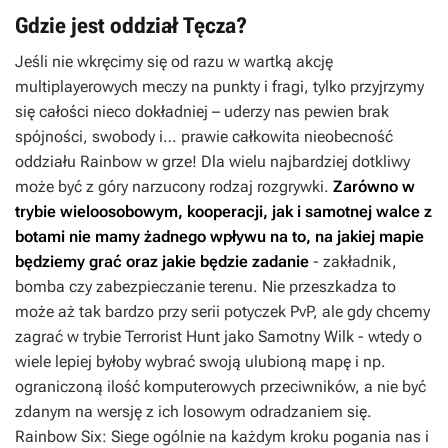
Gdzie jest oddział Tęcza?
Jeśli nie wkręcimy się od razu w wartką akcję
multiplayerowych meczy na punkty i fragi, tylko przyjrzymy
się całości nieco dokładniej – uderzy nas pewien brak
spójności, swobody i… prawie całkowita nieobecność
oddziału Rainbow w grze! Dla wielu najbardziej dotkliwy
może być z góry narzucony rodzaj rozgrywki.
Zarówno w
trybie wieloosobowym, kooperacji, jak i samotnej walce z
botami nie mamy żadnego wpływu na to, na jakiej mapie
będziemy grać oraz jakie będzie zadanie
- zakładnik,
bomba czy zabezpieczanie terenu. Nie przeszkadza to
może aż tak bardzo przy serii potyczek PvP, ale gdy chcemy
zagrać w trybie Terrorist Hunt jako Samotny Wilk - wtedy o
wiele lepiej byłoby wybrać swoją ulubioną mapę i np.
ograniczoną ilość komputerowych przeciwników, a nie być
zdanym na wersję z ich losowym odradzaniem się.
Rainbow Six: Siege
ogólnie na każdym kroku pogania nas i