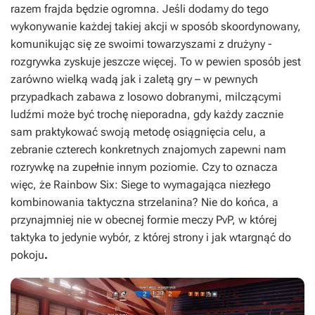
razem frajda będzie ogromna. Jeśli dodamy do tego
wykonywanie każdej takiej akcji w sposób skoordynowany,
komunikując się ze swoimi towarzyszami z drużyny -
rozgrywka zyskuje jeszcze więcej. To w pewien sposób jest
zarówno wielką wadą jak i zaletą gry – w pewnych
przypadkach zabawa z losowo dobranymi, milczącymi
ludźmi może być trochę nieporadna, gdy każdy zacznie
sam praktykować swoją metodę osiągnięcia celu, a
zebranie czterech konkretnych znajomych zapewni nam
rozrywkę na zupełnie innym poziomie. Czy to oznacza
więc, że
Rainbow Six: Siege
to wymagająca niezłego
kombinowania taktyczna strzelanina? Nie do końca, a
przynajmniej nie w obecnej formie meczy PvP, w której
taktyka to jedynie wybór, z której strony i jak wtargnąć do
pokoju
.