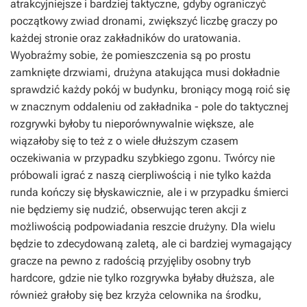
atrakcyjniejsze i bardziej taktyczne, gdyby ograniczyć
początkowy zwiad dronami, zwiększyć liczbę graczy po
każdej stronie oraz zakładników do uratowania.
Wyobraźmy sobie, że pomieszczenia są po prostu
zamknięte drzwiami, drużyna atakująca musi dokładnie
sprawdzić każdy pokój w budynku, broniący mogą roić się
w znacznym oddaleniu od zakładnika - pole do taktycznej
rozgrywki byłoby tu nieporównywalnie większe, ale
wiązałoby się to też z o wiele dłuższym czasem
oczekiwania w przypadku szybkiego zgonu. Twórcy nie
próbowali igrać z naszą cierpliwością i nie tylko każda
runda kończy się błyskawicznie, ale i w przypadku śmierci
nie będziemy się nudzić, obserwując teren akcji z
możliwością podpowiadania reszcie drużyny. Dla wielu
będzie to zdecydowaną zaletą, ale ci bardziej wymagający
gracze na pewno z radością przyjęliby osobny tryb
hardcore, gdzie nie tylko rozgrywka byłaby dłuższa, ale
również grałoby się bez krzyża celownika na środku,