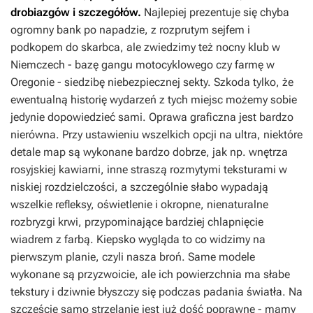
drobiazgów i szczegółów.
Najlepiej prezentuje się chyba
ogromny bank po napadzie, z rozprutym sejfem i
podkopem do skarbca, ale zwiedzimy też nocny klub w
Niemczech - bazę gangu motocyklowego czy farmę w
Oregonie - siedzibę niebezpiecznej sekty. Szkoda tylko, że
ewentualną historię wydarzeń z tych miejsc możemy sobie
jedynie dopowiedzieć sami. Oprawa graficzna jest bardzo
nierówna. Przy ustawieniu wszelkich opcji na ultra, niektóre
detale map są wykonane bardzo dobrze, jak np. wnętrza
rosyjskiej kawiarni, inne straszą rozmytymi teksturami w
niskiej rozdzielczości, a szczególnie słabo wypadają
wszelkie refleksy, oświetlenie i okropne, nienaturalne
rozbryzgi krwi, przypominające bardziej chlapnięcie
wiadrem z farbą. Kiepsko wygląda to co widzimy na
pierwszym planie, czyli nasza broń. Same modele
wykonane są przyzwoicie, ale ich powierzchnia ma słabe
tekstury i dziwnie błyszczy się podczas padania światła. Na
szczęście samo strzelanie jest już dość poprawne - mamy