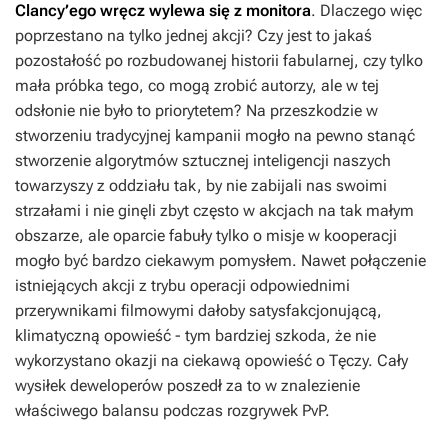
Clancy’ego wręcz wylewa się z monitora
. Dlaczego więc
poprzestano na tylko jednej akcji? Czy jest to jakaś
pozostałość po rozbudowanej historii fabularnej, czy tylko
mała próbka tego, co mogą zrobić autorzy, ale w tej
odsłonie nie było to priorytetem? Na przeszkodzie w
stworzeniu tradycyjnej kampanii mogło na pewno stanąć
stworzenie algorytmów sztucznej inteligencji naszych
towarzyszy z oddziału tak, by nie zabijali nas swoimi
strzałami i nie ginęli zbyt często w akcjach na tak małym
obszarze, ale oparcie fabuły tylko o misje w kooperacji
mogło być bardzo ciekawym pomysłem. Nawet połączenie
istniejących akcji z trybu operacji odpowiednimi
przerywnikami filmowymi dałoby satysfakcjonującą,
klimatyczną opowieść - tym bardziej szkoda, że nie
wykorzystano okazji na ciekawą opowieść o Tęczy. Cały
wysiłek deweloperów poszedł za to w znalezienie
właściwego balansu podczas rozgrywek PvP.