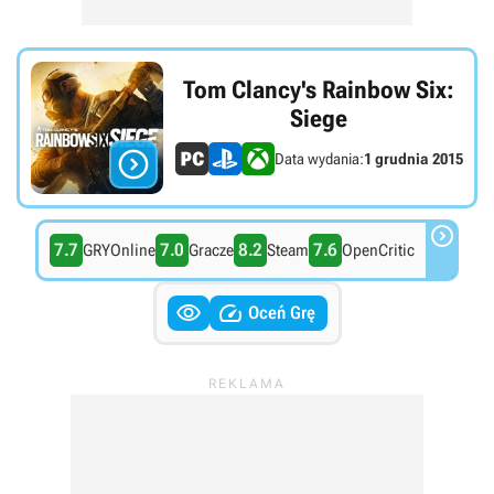
Tom Clancy's Rainbow Six:
Siege

Data wydania:
1 grudnia 2015

7.7
7.0
8.2
7.6
GRYOnline
Gracze
Steam
OpenCritic


Oceń Grę