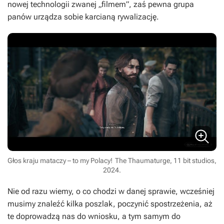
nowej technologii zwanej „filmem”, zaś pewna grupa
panów urządza sobie karcianą rywalizację.
Głos kraju mataczy – to my Polacy!
The Thaumaturge, 11 bit studios,
2024.
Nie od razu wiemy, o co chodzi w danej sprawie, wcześniej
musimy znaleźć kilka poszlak, poczynić spostrzeżenia, aż
te doprowadzą nas do wniosku, a tym samym do