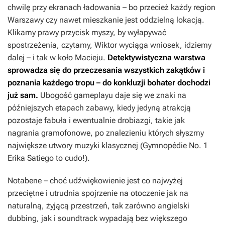
chwilę przy ekranach ładowania – bo przecież każdy region
Warszawy czy nawet mieszkanie jest oddzielną lokacją.
Klikamy prawy przycisk myszy, by wyłapywać
spostrzeżenia, czytamy, Wiktor wyciąga wniosek, idziemy
dalej – i tak w koło Macieju.
Detektywistyczna warstwa
sprowadza się do przeczesania wszystkich zakątków i
poznania każdego tropu – do konkluzji bohater dochodzi
już sam.
Ubogość gameplayu daje się we znaki na
późniejszych etapach zabawy, kiedy jedyną atrakcją
pozostaje fabuła i ewentualnie drobiazgi, takie jak
nagrania gramofonowe, po znalezieniu których słyszmy
największe utwory muzyki klasycznej (
Gymnopédie No. 1
Erika Satiego to cudo!).
Notabene – choć udźwiękowienie jest co najwyżej
przeciętne i utrudnia spojrzenie na otoczenie jak na
naturalną, żyjącą przestrzeń, tak zarówno angielski
dubbing, jak i soundtrack wypadają bez większego