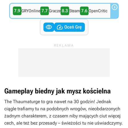

7.9
7.7
8.3
7.6
GRYOnline
Gracze
Steam
OpenCritic


Oceń Grę
Gameplay biedny jak mysz kościelna
The Thaumaturge
to gra nawet na 30 godzin! Jednak
ciągle trafiamy tu na podobnych wrogów, nieobdarzonych
żadnym charakterem, z czasem niby mających ciut więcej
cech, ale też bez przesady – świeżości tu nie uświadczymy.