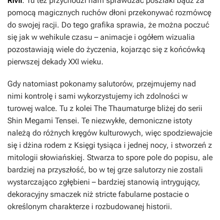
Rivii
. Tu też przychodzi nam sprawdzać poszlaki bądź za
pomocą magicznych ruchów dłoni przekonywać rozmówcę
do swojej racji. Do tego grafika sprawia, że można poczuć
się jak w wehikule czasu – animacje i ogółem wizualia
pozostawiają wiele do życzenia, kojarząc się z końcówką
pierwszej dekady XXI wieku.
Gdy natomiast pokonamy salutorów, przejmujemy nad
nimi kontrolę i sami wykorzystujemy ich zdolności w
turowej walce. Tu z kolei
The Thaumaturge
bliżej do serii
Shin Megami Tensei
. Te niezwykłe, demoniczne istoty
należą do różnych kręgów kulturowych, więc spodziewajcie
się i dżina rodem z
Księgi tysiąca i jednej nocy
, i stworzeń z
mitologii słowiańskiej. Stwarza to spore pole do popisu, ale
bardziej na przyszłość, bo w tej grze salutorzy nie zostali
wystarczająco zgłębieni – bardziej stanowią intrygujący,
dekoracyjny smaczek niż stricte fabularne postacie o
określonym charakterze i rozbudowanej historii.