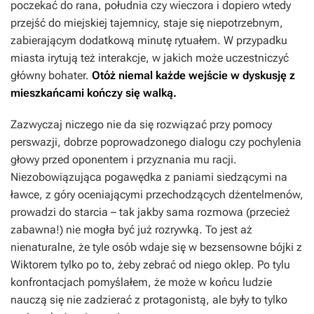
poczekać do rana, południa czy wieczora i dopiero wtedy
przejść do miejskiej tajemnicy, staje się niepotrzebnym,
zabierającym dodatkową minutę rytuałem. W przypadku
miasta irytują też interakcje, w jakich może uczestniczyć
główny bohater.
Otóż niemal każde wejście w dyskusję z
mieszkańcami kończy się walką.
Zazwyczaj niczego nie da się rozwiązać przy pomocy
perswazji, dobrze poprowadzonego dialogu czy pochylenia
głowy przed oponentem i przyznania mu racji.
Niezobowiązująca pogawędka z paniami siedzącymi na
ławce, z góry oceniającymi przechodzących dżentelmenów,
prowadzi do starcia – tak jakby sama rozmowa (przecież
zabawna!) nie mogła być już rozrywką. To jest aż
nienaturalne, że tyle osób wdaje się w bezsensowne bójki z
Wiktorem tylko po to, żeby zebrać od niego oklep. Po tylu
konfrontacjach pomyślałem, że może w końcu ludzie
nauczą się nie zadzierać z protagonistą, ale były to tylko