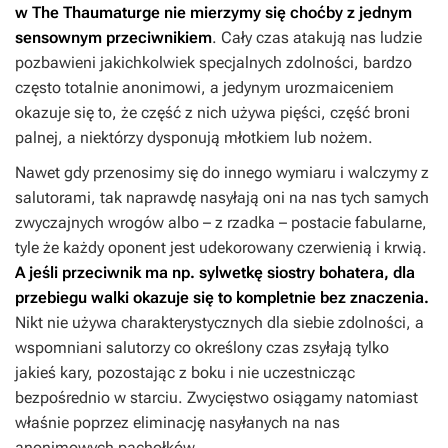
w
The Thaumaturge
nie mierzymy się choćby z jednym
sensownym przeciwnikiem
. Cały czas atakują nas ludzie
pozbawieni jakichkolwiek specjalnych zdolności, bardzo
często totalnie anonimowi, a jedynym urozmaiceniem
okazuje się to, że część z nich używa pięści, część broni
palnej, a niektórzy dysponują młotkiem lub nożem.
Nawet gdy przenosimy się do innego wymiaru i walczymy z
salutorami, tak naprawdę nasyłają oni na nas tych samych
zwyczajnych wrogów albo – z rzadka – postacie fabularne,
tyle że każdy oponent jest udekorowany czerwienią i krwią.
A jeśli przeciwnik ma np. sylwetkę siostry bohatera, dla
przebiegu walki okazuje się to kompletnie bez znaczenia.
Nikt nie używa charakterystycznych dla siebie zdolności, a
wspomniani salutorzy co określony czas zsyłają tylko
jakieś kary, pozostając z boku i nie uczestnicząc
bezpośrednio w starciu. Zwycięstwo osiągamy natomiast
właśnie poprzez eliminację nasyłanych na nas
anonimowych pachołków.