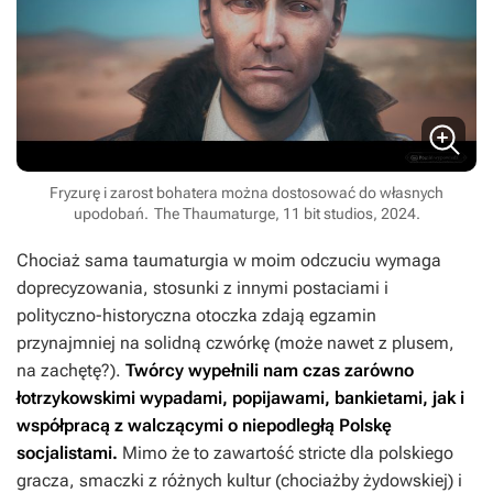
Fryzurę i zarost bohatera można dostosować do własnych
upodobań.
The Thaumaturge, 11 bit studios, 2024.
Chociaż sama taumaturgia w moim odczuciu wymaga
doprecyzowania, stosunki z innymi postaciami i
polityczno-historyczna otoczka zdają egzamin
przynajmniej na solidną czwórkę (może nawet z plusem,
na zachętę?).
Twórcy wypełnili nam czas zarówno
łotrzykowskimi wypadami, popijawami, bankietami, jak i
współpracą z walczącymi o niepodległą Polskę
socjalistami.
Mimo że to zawartość stricte dla polskiego
gracza, smaczki z różnych kultur (chociażby żydowskiej) i