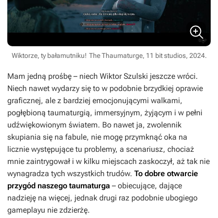
Wiktorze, ty bałamutniku!
The Thaumaturge, 11 bit studios, 2024.
Mam jedną prośbę – niech Wiktor Szulski jeszcze wróci.
Niech nawet wydarzy się to w podobnie brzydkiej oprawie
graficznej, ale z bardziej emocjonującymi walkami,
pogłębioną taumaturgią, immersyjnym, żyjącym i w pełni
udźwiękowionym światem. Bo nawet ja, zwolennik
skupiania się na fabule, nie mogę przymknąć oka na
licznie występujące tu problemy, a scenariusz, chociaż
mnie zaintrygował i w kilku miejscach zaskoczył, aż tak nie
wynagradza tych wszystkich trudów.
To dobre otwarcie
przygód naszego taumaturga
– obiecujące, dające
nadzieję na więcej, jednak drugi raz podobnie ubogiego
gameplayu nie zdzierżę.