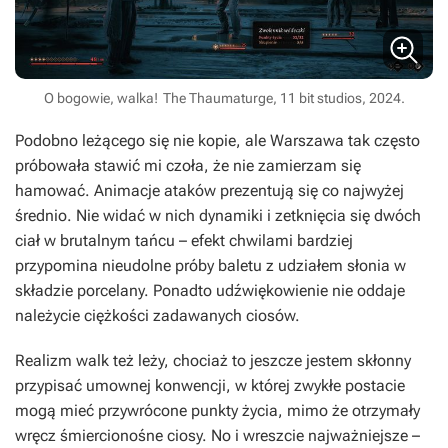
O bogowie, walka!
The Thaumaturge, 11 bit studios, 2024.
Podobno leżącego się nie kopie, ale Warszawa tak często
próbowała stawić mi czoła, że nie zamierzam się
hamować. Animacje ataków prezentują się co najwyżej
średnio. Nie widać w nich dynamiki i zetknięcia się dwóch
ciał w brutalnym tańcu – efekt chwilami bardziej
przypomina nieudolne próby baletu z udziałem słonia w
składzie porcelany. Ponadto udźwiękowienie nie oddaje
należycie ciężkości zadawanych ciosów.
Realizm walk też leży, chociaż to jeszcze jestem skłonny
przypisać umownej konwencji, w której zwykłe postacie
mogą mieć przywrócone punkty życia, mimo że otrzymały
wręcz śmiercionośne ciosy. No i wreszcie najważniejsze –