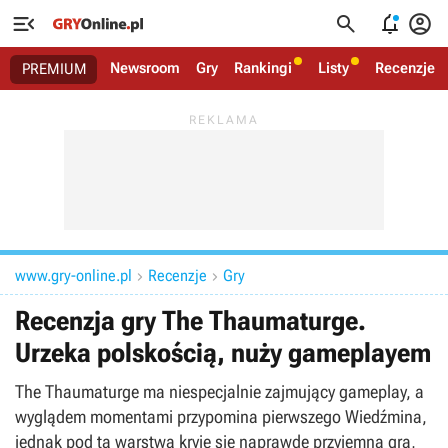




Newsroom
Gry
Rankingi
Listy
Recenzje
PREMIUM
www.gry-online.pl
Recenzje
Gry


Recenzja gry The Thaumaturge.
Urzeka polskością, nuży gameplayem
The Thaumaturge ma niespecjalnie zajmujący gameplay, a
wyglądem momentami przypomina pierwszego Wiedźmina,
jednak pod tą warstwą kryje się naprawdę przyjemna gra,