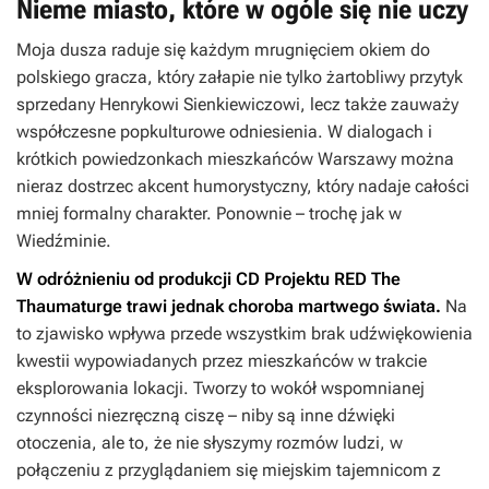
Nieme miasto, które w ogóle się nie uczy
Moja dusza raduje się każdym mrugnięciem okiem do
polskiego gracza, który załapie nie tylko żartobliwy przytyk
sprzedany Henrykowi Sienkiewiczowi, lecz także zauważy
współczesne popkulturowe odniesienia. W dialogach i
krótkich powiedzonkach mieszkańców Warszawy można
nieraz dostrzec akcent humorystyczny, który nadaje całości
mniej formalny charakter. Ponownie – trochę jak w
Wiedźminie
.
W odróżnieniu od produkcji CD Projektu RED
The
Thaumaturge
trawi jednak choroba martwego świata.
Na
to zjawisko wpływa przede wszystkim brak udźwiękowienia
kwestii wypowiadanych przez mieszkańców w trakcie
eksplorowania lokacji. Tworzy to wokół wspomnianej
czynności niezręczną ciszę – niby są inne dźwięki
otoczenia, ale to, że nie słyszymy rozmów ludzi, w
połączeniu z przyglądaniem się miejskim tajemnicom z