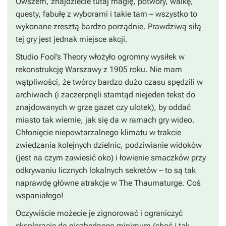
Owszem, znajdziecie tutaj magię, potwory, walkę,
questy, fabułę z wyborami i takie tam – wszystko to
wykonane zresztą bardzo porządnie. Prawdziwą siłą
tej gry jest jednak miejsce akcji.
Studio Fool’s Theory włożyło ogromny wysiłek w
rekonstrukcję Warszawy z 1905 roku. Nie mam
wątpliwości, że twórcy bardzo dużo czasu spędzili w
archiwach (i zaczerpnęli stamtąd niejeden tekst do
znajdowanych w grze gazet czy ulotek), by oddać
miasto tak wiernie, jak się da w ramach gry wideo.
Chłonięcie niepowtarzalnego klimatu w trakcie
zwiedzania kolejnych dzielnic, podziwianie widoków
(jest na czym zawiesić oko) i łowienie smaczków przy
odkrywaniu licznych lokalnych sekretów – to są tak
naprawdę główne atrakcje w
The Thaumaturge
. Coś
wspaniałego!
Oczywiście możecie je zignorować i ograniczyć
eksplorację do niezbędnego minimum (choć i tak