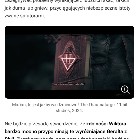
zażegnywać problemy wynikające z ludzkich skaz, takich
jak duma lub gniew, przyciągających niebezpieczne istoty
zwane salutorami.
Marian, tu jest jakby wiedźminowo!
The Thaumaturge, 11 bit
studios, 2024.
Nie będzie przesadą stwierdzenie, że
zdolności Wiktora
bardzo mocno przypominają te wyróżniające Geralta z