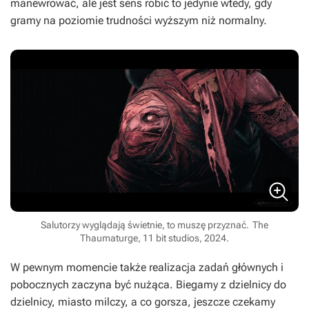
manewrować, ale jest sens robić to jedynie wtedy, gdy
gramy na poziomie trudności wyższym niż normalny.
Salutorzy wyglądają świetnie, to muszę przyznać.
The
Thaumaturge, 11 bit studios, 2024.
W pewnym momencie także realizacja zadań głównych i
pobocznych zaczyna być nużąca. Biegamy z dzielnicy do
dzielnicy, miasto milczy, a co gorsza, jeszcze czekamy