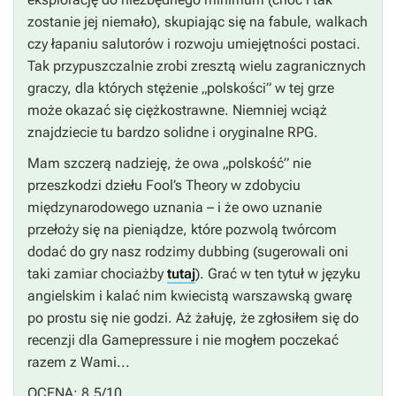
zostanie jej niemało), skupiając się na fabule, walkach
czy łapaniu salutorów i rozwoju umiejętności postaci.
Tak przypuszczalnie zrobi zresztą wielu zagranicznych
graczy, dla których stężenie „polskości” w tej grze
może okazać się ciężkostrawne. Niemniej wciąż
znajdziecie tu bardzo solidne i oryginalne RPG.
Mam szczerą nadzieję, że owa „polskość” nie
przeszkodzi dziełu Fool’s Theory w zdobyciu
międzynarodowego uznania – i że owo uznanie
przełoży się na pieniądze, które pozwolą twórcom
dodać do gry nasz rodzimy dubbing (sugerowali oni
taki zamiar chociażby
tutaj
). Grać w ten tytuł w języku
angielskim i kalać nim kwiecistą warszawską gwarę
po prostu się nie godzi. Aż żałuję, że zgłosiłem się do
recenzji dla Gamepressure i nie mogłem poczekać
razem z Wami...
OCENA: 8,5/10