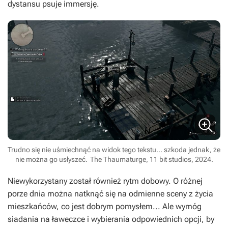
dystansu psuje immersję.
Trudno się nie uśmiechnąć na widok tego tekstu... szkoda jednak, że
nie można go usłyszeć.
The Thaumaturge, 11 bit studios, 2024.
Niewykorzystany został również rytm dobowy. O różnej
porze dnia można natknąć się na odmienne sceny z życia
mieszkańców, co jest dobrym pomysłem... Ale wymóg
siadania na ławeczce i wybierania odpowiednich opcji, by