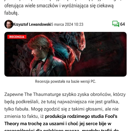
oferująca wiele smaczków i wyróżniająca się ciekawą
fabułą.

64
Krzysztof Lewandowski
5 marca 2024 10:23
Recenzja powstała na bazie wersji
PC
.
Zapewne
The Thaumaturge
szybko zyska obrońców, którzy
będą podkreślali, że tutaj najważniejsza nie jest grafika,
tylko fabuła. Mogę zgodzić się z takimi głosami, ale nie
zmienia to faktu, iż
produkcja rodzimego studia Fool’s
Theory ma trochę za uszami i choć jej serce bije w
szczególności dla polskiego gracza, mogłaby trafić do