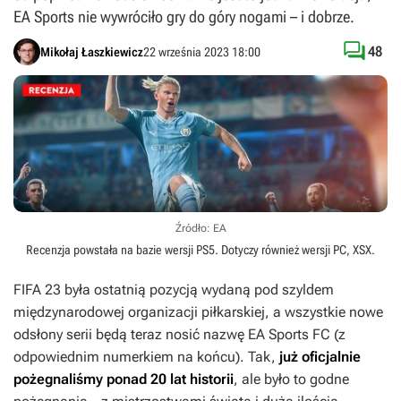
EA Sports nie wywróciło gry do góry nogami – i dobrze.

48
Mikołaj Łaszkiewicz
22 września 2023 18:00
Źródło: EA
Recenzja powstała na bazie wersji
PS5
. Dotyczy również wersji
PC
,
XSX
.
FIFA 23
była ostatnią pozycją wydaną pod szyldem
międzynarodowej organizacji piłkarskiej, a wszystkie nowe
odsłony serii będą teraz nosić nazwę EA Sports FC (z
odpowiednim numerkiem na końcu). Tak,
już oficjalnie
pożegnaliśmy ponad 20 lat historii
, ale było to godne