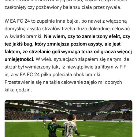
zasłonięty czy pozbawiony balansu ciała przez rywala.
W
EA FC 24
to zupełnie inna bajka, bo nawet z włączoną
domyślną asystą strzałów trzeba dużo dokładniej celować
w światło bramki.
Nie wiem, czy to zamierzony efekt, czy
też jakiś bug, który zmniejsza poziom asysty, ale jest
faktem, że strzelanie goli wymaga teraz od gracza więcej
umiejętności.
W wielu sytuacjach złapałem się na tym, że
strzał był wymierzony tak, iż niewątpliwie trafiłbym w
FIF-
ie
, a w
EA FC 24
piłka
poleciała obok bramki.
Przestawienie się na takie celowanie zajęło mi dobrych
kilka godzin.