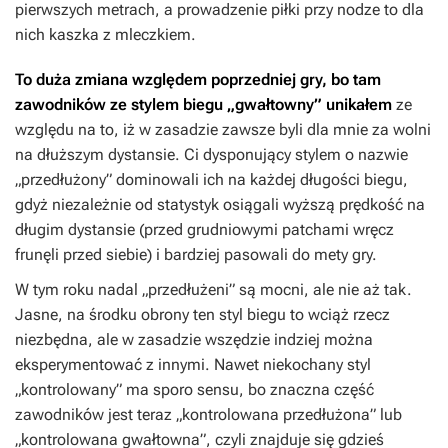
pierwszych metrach, a prowadzenie piłki przy nodze to dla
nich kaszka z mleczkiem.
To duża zmiana względem poprzedniej gry, bo tam
zawodników ze stylem biegu „gwałtowny” unikałem
ze
względu na to, iż w zasadzie zawsze byli dla mnie za wolni
na dłuższym dystansie. Ci dysponujący stylem o nazwie
„przedłużony” dominowali ich na każdej długości biegu,
gdyż niezależnie od statystyk osiągali wyższą prędkość na
długim dystansie (przed grudniowymi patchami wręcz
frunęli przed siebie) i bardziej pasowali do mety gry.
W tym roku nadal „przedłużeni” są mocni, ale nie aż tak.
Jasne, na środku obrony ten styl biegu to wciąż rzecz
niezbędna, ale w zasadzie wszędzie indziej można
eksperymentować z innymi. Nawet niekochany styl
„kontrolowany” ma sporo sensu, bo znaczna część
zawodników jest teraz „kontrolowana przedłużona” lub
„kontrolowana gwałtowna”, czyli znajduje się gdzieś