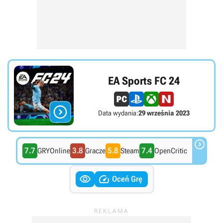
EA Sports FC 24

Data wydania:
29 września 2023

7.7
3.8
5.8
7.4
GRYOnline
Gracze
Steam
OpenCritic


Oceń Grę