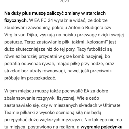
2023
Na duży plus muszę zaliczyć zmiany w starciach
fizycznych.
W
EA FC 24
wyraźnie widać, że dobrze
zbudowani zawodnicy, pokroju Antonio Rudigera czy
Virgila van Dijka, zyskują na boisku przewagę dzięki swojej
posturze. Teraz zastawianie piłki takimi „kolosami” jest
dużo skuteczniejsze niż do tej pory. Tacy futboliści są
również bardziej przydatni w grze kombinacyjnej, bo
potrafią odpychać rywali, mając piłkę przy nodze, oraz
strzelać bez utraty równowagi, nawet jeśli przeciwnik
próbuje im przeszkadzać.
W tym miejscu muszę także pochwalić EA za dobre
zbalansowanie rozgrywki fizycznej. Wiele osób
zastanawiało się, czy w mieszanych składach w Ultimate
Teamie piłkarki z wysoko ocenioną siłą nie będą
przepychać dużo większych mężczyzn. Nic takiego nie ma
tu miejsca, postawiono na realizm, a
wygranie pojedynku