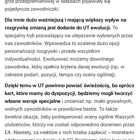
grze przedpremierowej w składach pojawiały się
pojedyncze zawodniczki.
Dla mnie dużo ważniejszą i mającą większy wpływ na
rozgrywkę zmianą jest dodanie do UT ewolucji.
To
specjalny tryb pozwalający na ulepszanie wybranych przez
nas zawodników. Wprowadza to szalenie dużo opcji
personalizacji rozgrywki i przede wszystkim
indywidualności. Ewoluować możemy dowolnego
zawodnika, który spełnia kryteria danej ewolucji (np. w
zakresie podań, pozycji, tempa czy oceny ogólnej).
Dzięki temu w UT powinno powiać świeżością, bo oprócz
kart, które mamy do dyspozycji, będziemy mogli tworzyć
własne wersje specjalne
i zmieniać np. mało grywalnych,
wolnych zawodników w prawdziwe bestie. To także
świetna okazja, żeby podreperować oceny ogólne Waszych
ulubieńców, którzy nie zostali odpowiednio docenieni przez
EA. Niestety, za niektóre z nich trzeba zapłacić – monetami