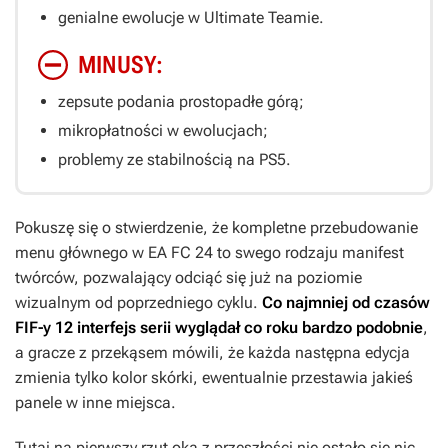
genialne ewolucje w Ultimate Teamie.
MINUSY:
zepsute podania prostopadłe górą;
mikropłatności w ewolucjach;
problemy ze stabilnością na PS5.
Pokuszę się o stwierdzenie, że kompletne przebudowanie
menu głównego w
EA FC 24
to swego rodzaju manifest
twórców, pozwalający odciąć się już na poziomie
wizualnym od poprzedniego cyklu.
Co najmniej od czasów
FIF-y
12 interfejs serii wyglądał co roku bardzo podobnie
,
a gracze z przekąsem mówili, że każda następna edycja
zmienia tylko kolor skórki, ewentualnie przestawia jakieś
panele w inne miejsca.
Tutaj na pierwszy rzut oka z przeszłości nie ostało się nic,