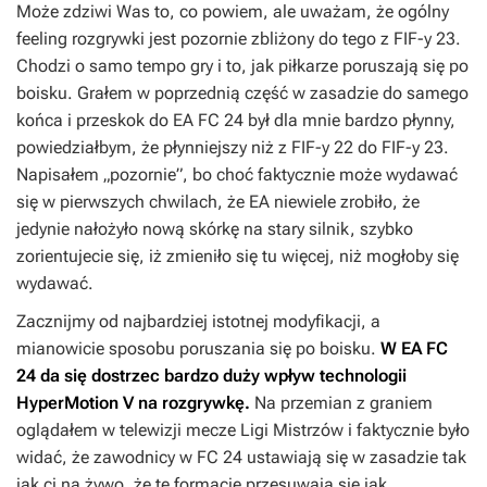
Może zdziwi Was to, co powiem, ale uważam, że ogólny
feeling rozgrywki jest pozornie zbliżony do tego z
FIF-y 23
.
Chodzi o samo tempo gry i to, jak piłkarze poruszają się po
boisku. Grałem w poprzednią część w zasadzie do samego
końca i przeskok do
EA FC 24
był dla mnie bardzo płynny,
powiedziałbym, że płynniejszy niż z
FIF-y 22
do
FIF-y 23
.
Napisałem „pozornie”, bo choć faktycznie może wydawać
się w pierwszych chwilach, że EA niewiele zrobiło, że
jedynie nałożyło nową skórkę na stary silnik, szybko
zorientujecie się, iż zmieniło się tu więcej, niż mogłoby się
wydawać.
Zacznijmy od najbardziej istotnej modyfikacji, a
mianowicie sposobu poruszania się po boisku.
W
EA FC
24
da się dostrzec bardzo duży wpływ technologii
HyperMotion V na rozgrywkę.
Na przemian z graniem
oglądałem w telewizji mecze Ligi Mistrzów i faktycznie było
widać, że zawodnicy w
FC 24
ustawiają się w zasadzie tak
jak ci na żywo, że te formacje przesuwają się jak