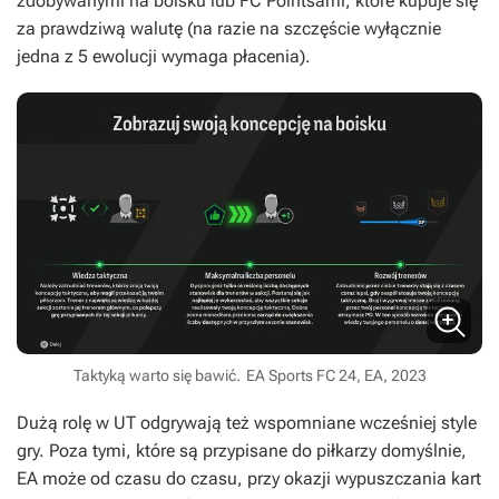
zdobywanymi na boisku lub FC Pointsami, które kupuje się
za prawdziwą walutę (na razie na szczęście wyłącznie
jedna z 5 ewolucji wymaga płacenia).
Taktyką warto się bawić.
EA Sports FC 24, EA, 2023
Dużą rolę w UT odgrywają też wspomniane wcześniej style
gry. Poza tymi, które są przypisane do piłkarzy domyślnie,
EA może od czasu do czasu, przy okazji wypuszczania kart