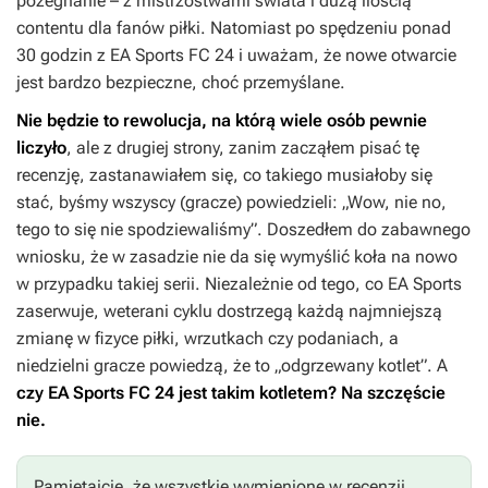
pożegnanie – z mistrzostwami świata i dużą ilością
contentu dla fanów piłki. Natomiast po spędzeniu ponad
30 godzin z
EA Sports FC 24
i uważam, że nowe otwarcie
jest bardzo bezpieczne, choć przemyślane.
Nie będzie to rewolucja, na którą wiele osób pewnie
liczyło
, ale z drugiej strony, zanim zacząłem pisać tę
recenzję, zastanawiałem się, co takiego musiałoby się
stać, byśmy wszyscy (gracze) powiedzieli: „Wow, nie no,
tego to się nie spodziewaliśmy”. Doszedłem do zabawnego
wniosku, że w zasadzie nie da się wymyślić koła na nowo
w przypadku takiej serii. Niezależnie od tego, co EA Sports
zaserwuje, weterani cyklu dostrzegą każdą najmniejszą
zmianę w fizyce piłki, wrzutkach czy podaniach, a
niedzielni gracze powiedzą, że to „odgrzewany kotlet”. A
czy
EA Sports FC 24
jest takim kotletem? Na szczęście
nie.
Pamiętajcie, że wszystkie wymienione w recenzji