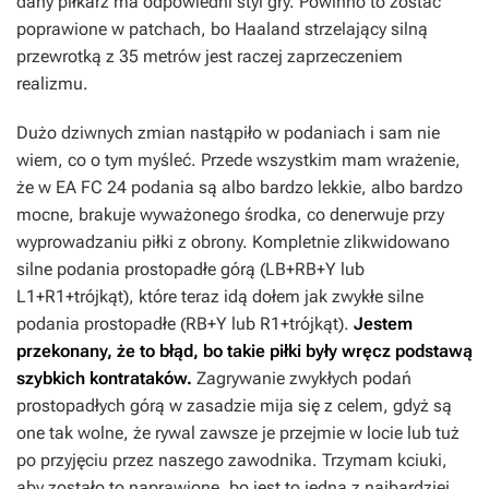
dany piłkarz ma odpowiedni styl gry. Powinno to zostać
poprawione w patchach, bo Haaland strzelający silną
przewrotką z 35 metrów jest raczej zaprzeczeniem
realizmu.
Dużo dziwnych zmian nastąpiło w podaniach i sam nie
wiem, co o tym myśleć. Przede wszystkim mam wrażenie,
że w
EA FC 24
podania są albo bardzo lekkie, albo bardzo
mocne, brakuje wyważonego środka, co denerwuje przy
wyprowadzaniu piłki z obrony. Kompletnie zlikwidowano
silne podania prostopadłe górą (LB+RB+Y lub
L1+R1+trójkąt), które teraz idą dołem jak zwykłe silne
podania prostopadłe (RB+Y lub R1+trójkąt).
Jestem
przekonany, że to błąd, bo takie piłki były wręcz podstawą
szybkich kontrataków.
Zagrywanie zwykłych podań
prostopadłych górą w zasadzie mija się z celem, gdyż są
one tak wolne, że rywal zawsze je przejmie w locie lub tuż
po przyjęciu przez naszego zawodnika. Trzymam kciuki,
aby zostało to naprawione, bo jest to jedna z najbardziej