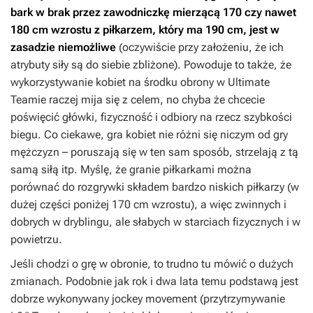
bark w brak przez zawodniczkę mierzącą 170 czy nawet
180 cm wzrostu z piłkarzem, który ma 190 cm, jest w
zasadzie niemożliwe
(oczywiście przy założeniu, że ich
atrybuty siły są do siebie zbliżone). Powoduje to także, że
wykorzystywanie kobiet na środku obrony w Ultimate
Teamie raczej mija się z celem, no chyba że chcecie
poświęcić główki, fizyczność i odbiory na rzecz szybkości
biegu. Co ciekawe, gra kobiet nie różni się niczym od gry
mężczyzn – poruszają się w ten sam sposób, strzelają z tą
samą siłą itp. Myślę, że granie piłkarkami można
porównać do rozgrywki składem bardzo niskich piłkarzy (w
dużej części poniżej 170 cm wzrostu), a więc zwinnych i
dobrych w dryblingu, ale słabych w starciach fizycznych i w
powietrzu.
Jeśli chodzi o grę w obronie, to trudno tu mówić o dużych
zmianach. Podobnie jak rok i dwa lata temu podstawą jest
dobrze wykonywany jockey movement (przytrzymywanie