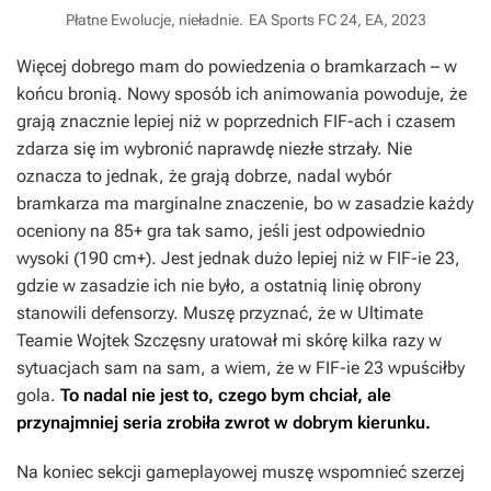
Płatne Ewolucje, nieładnie.
EA Sports FC 24, EA, 2023
Więcej dobrego mam do powiedzenia o bramkarzach – w
końcu bronią. Nowy sposób ich animowania powoduje, że
grają znacznie lepiej niż w poprzednich
FIF-ach
i czasem
zdarza się im wybronić naprawdę niezłe strzały. Nie
oznacza to jednak, że grają dobrze, nadal wybór
bramkarza ma marginalne znaczenie, bo w zasadzie każdy
oceniony na 85+ gra tak samo, jeśli jest odpowiednio
wysoki (190 cm+). Jest jednak dużo lepiej niż w
FIF-ie 23
,
gdzie w zasadzie ich nie było, a ostatnią linię obrony
stanowili defensorzy. Muszę przyznać, że w Ultimate
Teamie Wojtek Szczęsny uratował mi skórę kilka razy w
sytuacjach sam na sam, a wiem, że w
FIF-ie 23
wpuściłby
gola.
To nadal nie jest to, czego bym chciał, ale
przynajmniej seria zrobiła zwrot w dobrym kierunku.
Na koniec sekcji gameplayowej muszę wspomnieć szerzej