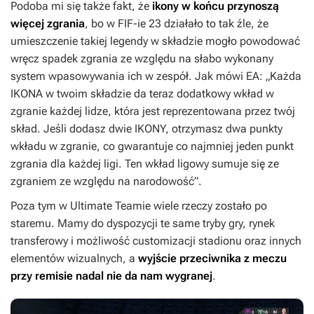
Podoba mi się także fakt, że
ikony w końcu przynoszą
więcej zgrania
, bo w
FIF-ie 23
działało to tak źle, że
umieszczenie takiej legendy w składzie mogło powodować
wręcz spadek zgrania ze względu na słabo wykonany
system wpasowywania ich w zespół. Jak mówi EA: „Każda
IKONA w twoim składzie da teraz dodatkowy wkład w
zgranie każdej lidze, która jest reprezentowana przez twój
skład. Jeśli dodasz dwie IKONY, otrzymasz dwa punkty
wkładu w zgranie, co gwarantuje co najmniej jeden punkt
zgrania dla każdej ligi. Ten wkład ligowy sumuje się ze
zgraniem ze względu na narodowość”.
Poza tym w Ultimate Teamie wiele rzeczy zostało po
staremu. Mamy do dyspozycji te same tryby gry, rynek
transferowy i możliwość customizacji stadionu oraz innych
elementów wizualnych, a
wyjście przeciwnika z meczu
przy remisie nadal nie da nam wygranej
.