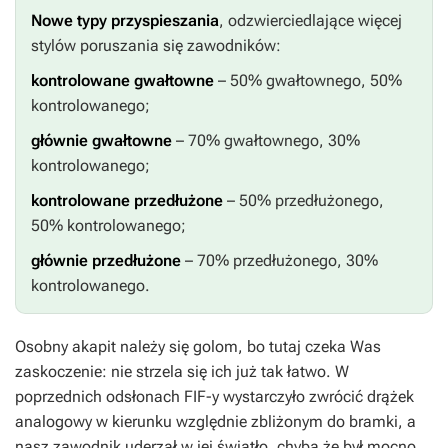
Nowe typy przyspieszania
, odzwierciedlające więcej
stylów poruszania się zawodników:
kontrolowane gwałtowne
– 50% gwałtownego, 50%
kontrolowanego;
głównie gwałtowne
– 70% gwałtownego, 30%
kontrolowanego;
kontrolowane przedłużone
– 50% przedłużonego,
50% kontrolowanego;
głównie przedłużone
– 70% przedłużonego, 30%
kontrolowanego.
Osobny akapit należy się golom, bo tutaj czeka Was
zaskoczenie: nie strzela się ich już tak łatwo. W
poprzednich odsłonach
FIF-y
wystarczyło zwrócić drążek
analogowy w kierunku względnie zbliżonym do bramki, a
nasz zawodnik uderzał w jej światło, chyba że był mocno