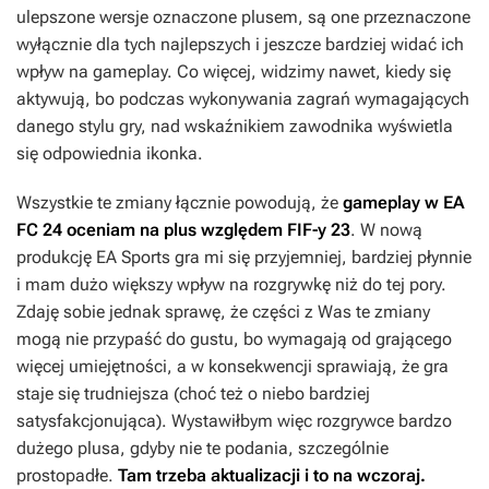
ulepszone wersje oznaczone plusem, są one przeznaczone
wyłącznie dla tych najlepszych i jeszcze bardziej widać ich
wpływ na gameplay. Co więcej, widzimy nawet, kiedy się
aktywują, bo podczas wykonywania zagrań wymagających
danego stylu gry, nad wskaźnikiem zawodnika wyświetla
się odpowiednia ikonka.
Wszystkie te zmiany łącznie powodują, że
gameplay w
EA
FC 24
oceniam na plus względem
FIF-y 23
. W nową
produkcję EA Sports gra mi się przyjemniej, bardziej płynnie
i mam dużo większy wpływ na rozgrywkę niż do tej pory.
Zdaję sobie jednak sprawę, że części z Was te zmiany
mogą nie przypaść do gustu, bo wymagają od grającego
więcej umiejętności, a w konsekwencji sprawiają, że gra
staje się trudniejsza (choć też o niebo bardziej
satysfakcjonująca). Wystawiłbym więc rozgrywce bardzo
dużego plusa, gdyby nie te podania, szczególnie
prostopadłe.
Tam trzeba aktualizacji i to na wczoraj.