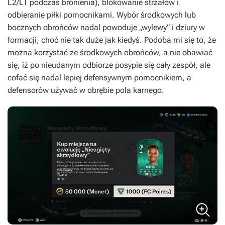
L2/LT podczas bronienia), blokowanie strzałów i
odbieranie piłki pomocnikami. Wybór środkowych lub
bocznych obrońców nadal powoduje „wylewy” i dziury w
formacji, choć nie tak duże jak kiedyś. Podoba mi się to, że
można korzystać ze środkowych obrońców, a nie obawiać
się, iż po nieudanym odbiorze posypie się cały zespół, ale
cofać się nadal lepiej defensywnym pomocnikiem, a
defensorów używać w obrębie pola karnego.