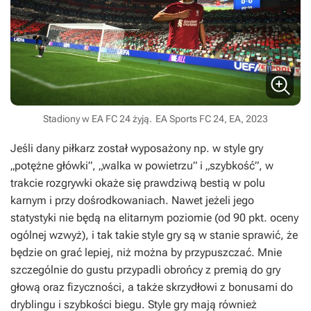
Stadiony w EA FC 24 żyją.
EA Sports FC 24, EA, 2023
Jeśli dany piłkarz został wyposażony np. w style gry
„potężne główki”, „walka w powietrzu” i „szybkość”, w
trakcie rozgrywki okaże się prawdziwą bestią w polu
karnym i przy dośrodkowaniach. Nawet jeżeli jego
statystyki nie będą na elitarnym poziomie (od 90 pkt. oceny
ogólnej wzwyż), i tak takie style gry są w stanie sprawić, że
będzie on grać lepiej, niż można by przypuszczać. Mnie
szczególnie do gustu przypadli obrońcy z premią do gry
głową oraz fizyczności, a także skrzydłowi z bonusami do
dryblingu i szybkości biegu. Style gry mają również