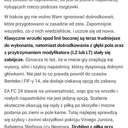
irytujących rzeczy podczas rozgrywki.
W trakcie gry nie wolno Wam ignorować dośrodkowań,
które przygotowano w zasadzie od zera. Zapomnijcie
wszystko, co o nich wiedzieliście, i uczcie się od nowa.
Klasyczne wrzutki spod linii bocznej są teraz trudniejsze
do wykonania, natomiast dośrodkowania z głębi pola oraz
z przytrzymaniem modyfikatora (L2 lub LT) stały się
zabójcze.
Oznacza to też, że w mecie gry znajdują się
wysocy, silni i szybcy napastnicy, którzy dysponują dobrymi
główkami. Nie jest to co prawda powrót do czasów
Benteke i
FIF-y
14, ale dodaje ciekawą opcję do zabawy.
EA FC 24
stawia na uniwersalność, więc gra na wrzutki i
rosłych napastników nie jest jedyną opcją. Szalenie
skuteczne okazują się rajdy z piłką po skrzydle i mocne
podania po ziemi w pole karne. Tutaj najlepiej sprawdzą
się szybcy i zwinni skrzydłowi pokroju Viniego Juniora,
Raheema Sterlinga czy Neymara.
Drybling z piłką przy