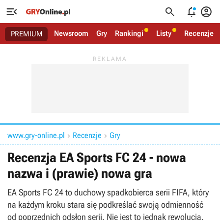




Newsroom
Gry
Rankingi
Listy
Recenzje
PREMIUM
www.gry-online.pl
Recenzje
Gry


Recenzja EA Sports FC 24 - nowa
nazwa i (prawie) nowa gra
EA Sports FC 24 to duchowy spadkobierca serii FIFA, który
na każdym kroku stara się podkreślać swoją odmienność
od poprzednich odsłon serii. Nie jest to jednak rewolucja,