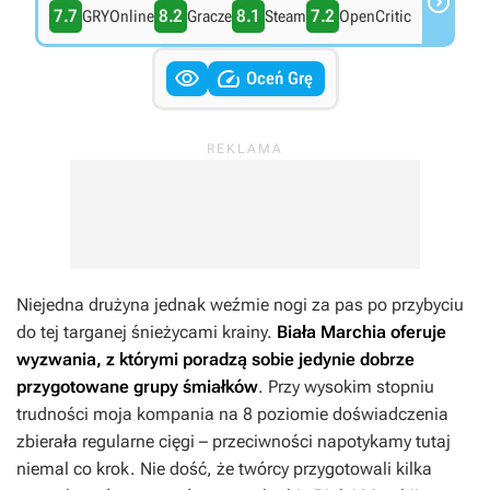

7.7
8.2
8.1
7.2
GRYOnline
Gracze
Steam
OpenCritic


Oceń Grę
Niejedna drużyna jednak weźmie nogi za pas po przybyciu
do tej targanej śnieżycami krainy.
Biała Marchia
oferuje
wyzwania, z którymi poradzą sobie jedynie dobrze
przygotowane grupy śmiałków
. Przy wysokim stopniu
trudności moja kompania na 8 poziomie doświadczenia
zbierała regularne cięgi – przeciwności napotykamy tutaj
niemal co krok. Nie dość, że twórcy przygotowali kilka