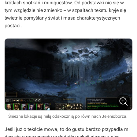
krótkich spotkań i miniquestów. Od podstawki nic się w
tym względzie nie zmieniło – w szpaltach tekstu kryje się
świetnie pomyślany świat i masa charakterystycznych
postaci.
Śnieżne lokacje są miłą odskocznią po równinach Jelenioborza.
Jeśli już o tekście mowa, to do gustu bardzo przypadła mi
decyzja o poszerzeniu w dodatku sekcji niczym z gier