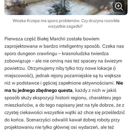
Wioska Krzepa ma sporo problemów. Czy drużyna rozwikła
wszystkie zagadki?
Pierwsza część
Białej Marchii
została bowiem
zaprojektowana w bardzo inteligentny sposób. Czeka nas
sporo dungeon crawlingu – krasnoludzka twierdza
zobowiązuje – ale nie ominą nas też spacery na świeżym
powietrzu. Otrzymujemy niby tylko trzy nowe lokacje (i
miejscowość), jednak rejony pozamiejskie są tu większe
niż w podstawce i gęściej zapełnione aktywnościami.
Nie
ma tu jednego zbędnego questa
, każdy z nich w jakiś
sposób służy ekspozycji historii regionu, charakteru jego
mieszkańców, a do tego napisany jest na tyle dobrze, że z
czystej ciekawości wszystkie wątki aż chce się prześledzić
do końca. Scenarzyści odwalili kawał dobrej roboty przy
projektowaniu nie tylko głównej osi wydarzeń, ale też