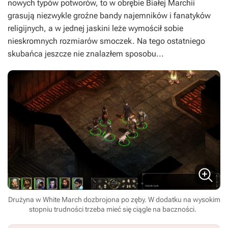
nowych typów potworów, to w obrębie Białej Marchii
grasują niezwykle groźne bandy najemników i fanatyków
religijnych, a w jednej jaskini leże wymościł sobie
nieskromnych rozmiarów smoczek. Na tego ostatniego
skubańca jeszcze nie znalazłem sposobu...
Drużyna w White March dozbrojona po zęby. W dodatku na wysokim
stopniu trudności trzeba mieć się ciągle na baczności.