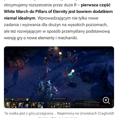
otrzymujemy rozszerzenie przez duże R –
pierwsza część
White March
do
Pillars of Eternity
jest bowiem dodatkiem
niemal idealnym
. Wprowadzającym nie tylko nowe
zadania i wyzwania dla drużyn na wysokich poziomach,
ale też rozwijającym w sposób przemyślany podstawową
wersję gry o nowe elementy i mechaniki.
Ta walka jest z góry przegrana... Najemnicy na Urwiskach Cragholdt