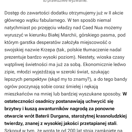
to prawdziwe wyzwanie.
Dostęp do zawartości dodatku otrzymujemy już w II akcie
głównego wątku fabularnego. W ten sposób niemal
natychmiast po przejęciu władzy nad Caed Nua możemy
wyruszyć w kierunku Białej Marchii, górskiego pasma, pod
którym garstka desperatów założyła miejscowość o
swojskiej nazwie Krzepa (tak, polskie tłumaczenie nadal
prezentuje bardzo wysoki poziom). Niestety, wioska czasy
wątpliwej świetności ma już za sobą. Ekonomicznie ledwo
zipie, młodzi wyjeżdżają w szeroki świat, szukając
lepszych perspektyw (skąd my to znamy?), a do tego bandy
ogrów poczynają sobie coraz śmielej i nękają
mieszkańców na mniej lub bardziej wyszukane sposoby.
W
ostateczności osadnicy postanawiają uchwycić się
brzytwy i kuszą awanturników nagrodą za ponowne
otwarcie wrót Baterii Durgana, starożytnej krasnoludzkiej
twierdzy, znanej z wysokiej jakości przetapianej stali
.
Szkopuł w tym, że wrota te od 200 lat stoją zamknięte na