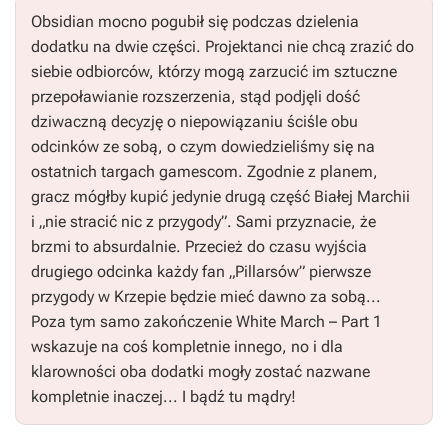
Obsidian mocno pogubił się podczas dzielenia
dodatku na dwie części. Projektanci nie chcą zrazić do
siebie odbiorców, którzy mogą zarzucić im sztuczne
przepoławianie rozszerzenia, stąd podjęli dość
dziwaczną decyzję o niepowiązaniu ściśle obu
odcinków ze sobą, o czym dowiedzieliśmy się na
ostatnich targach gamescom. Zgodnie z planem,
gracz mógłby kupić jedynie drugą część
Białej Marchii
i „nie stracić nic z przygody”. Sami przyznacie, że
brzmi to absurdalnie. Przecież do czasu wyjścia
drugiego odcinka każdy fan „Pillarsów” pierwsze
przygody w Krzepie będzie mieć dawno za sobą...
Poza tym samo zakończenie
White March – Part 1
wskazuje na coś kompletnie innego, no i dla
klarowności oba dodatki mogły zostać nazwane
kompletnie inaczej... I bądź tu mądry!