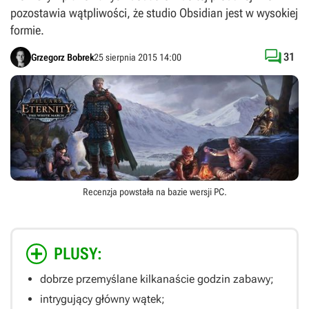
pozostawia wątpliwości, że studio Obsidian jest w wysokiej
formie.

31
Grzegorz Bobrek
25 sierpnia 2015 14:00
Recenzja powstała na bazie wersji
PC
.
PLUSY:
dobrze przemyślane kilkanaście godzin zabawy;
intrygujący główny wątek;