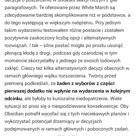
paragrafowych. Te oferowane przez
White March
są
zdecydowanie bardziej skomplikowane niż w podstawce, a
do tego występują w większym natężeniu. Przy jednym
takim wydarzeniu testowałem różne postacie i zostałem
pozytywnie zaskoczony liczbą opcji i alternatywnych
rozwiązań. I tak – silna postać mogła po prostu usunąć
płonącą kłodę z drogi, podczas gdy czarodziej w tym
momencie skorzystałby z jednego ze swoich lodowych
zaklęć. Cieszy też kilka alternatywnych decyzji obecnych w
ramach głównego wątku rozszerzenia. Twórcy przed
premierą podkreślali, że
żaden z wyborów z części
pierwszej dodatku nie wpłynie na wydarzenia w kolejnym
odcinku
, ale byłoby to kuriozalne niedopatrzenie. Wiele
sytuacji aż prosi się o niespodziewane konsekwencje. Oby
Obsidian potrafił wycofać się z tych nieciekawych planów i
wykorzystać potencjał drzemiący w decyzjach
podejmowanych w ramach głównych i pobocznych zadań.