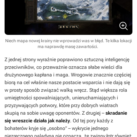
Niech mapa nowej krainy nie wprowadzi was w błąd. Te kilka lokacji
ma naprawdę masę zawartości.
Z jednej strony wyraźnie poprawiono sztuczną inteligencję
przeciwników, co przeważnie oznacza słabe wieści dla
drużynowego kapłana i maga. Wrogowie znacznie częściej
biorą na cel właśnie nasze postacie wsparcia i nie dają się
w prosty sposób związać walką wręcz. Stąd większa rola
umiejętności spowalniających, unieruchamiających i
przyzywających potwory, które przy dobrych wiatrach
skupią na sobie uwagę oponentów. Z drugiej –
skradanie
się wreszcie działa jak należy
. Od tej pory każdy z
bohaterów kryje się „osobno” – wykrycie jednego
niezręcznego paladyna nie oznacza, że zwinny łotr również