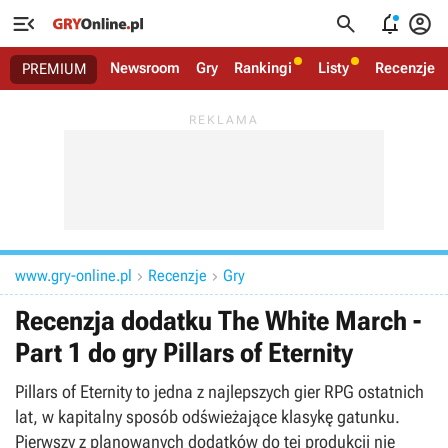




Newsroom
Gry
Rankingi
Listy
Recenzje
PREMIUM
www.gry-online.pl
Recenzje
Gry


Recenzja dodatku The White March -
Part 1 do gry Pillars of Eternity
Pillars of Eternity to jedna z najlepszych gier RPG ostatnich
lat, w kapitalny sposób odświeżające klasykę gatunku.
Pierwszy z planowanych dodatków do tej produkcji nie