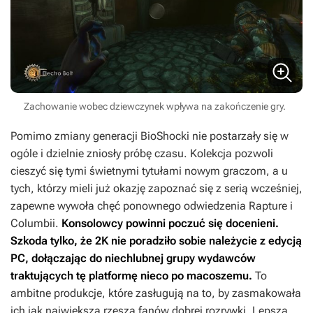
Zachowanie wobec dziewczynek wpływa na zakończenie gry.
Pomimo zmiany generacji
BioShocki
nie postarzały się w
ogóle i dzielnie zniosły próbę czasu. Kolekcja pozwoli
cieszyć się tymi świetnymi tytułami nowym graczom, a u
tych, którzy mieli już okazję zapoznać się z serią wcześniej,
zapewne wywoła chęć ponownego odwiedzenia Rapture i
Columbii.
Konsolowcy powinni poczuć się docenieni.
Szkoda tylko, że 2K nie poradziło sobie należycie z edycją
PC, dołączając do niechlubnej grupy wydawców
traktujących tę platformę nieco po macoszemu.
To
ambitne produkcje, które zasługują na to, by zasmakowała
ich jak największa rzesza fanów dobrej rozrywki. Lepsza