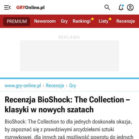




Newsroom
Gry
Rankingi
Listy
Recenzje
PREMIUM
www.gry-online.pl
Recenzje
Gry


Recenzja BioShock: The Collection –
klasyki w nowych szatach
BioShock: The Collection to dla jednych doskonała okazja,
by zapoznać się z prawdziwymi arcydziełami sztuki
rozrywkowej, dla innych zaś możliwość powrotu do jednych