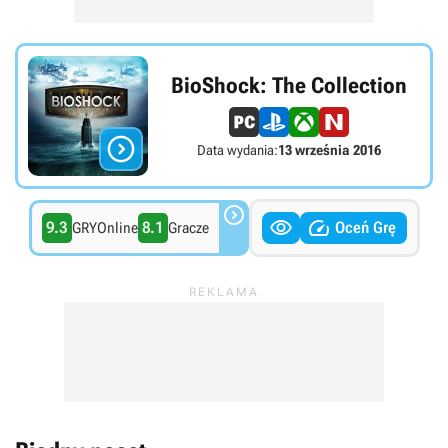
BioShock: The Collection

Data wydania:
13 września 2016



9.3
8.1
Oceń Grę
GRYOnline
Gracze