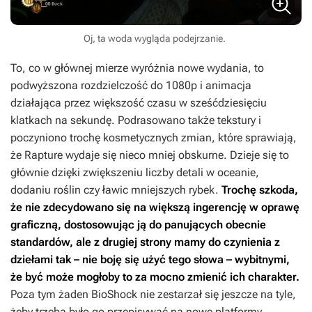
Oj, ta woda wygląda podejrzanie.
To, co w głównej mierze wyróżnia nowe wydania, to
podwyższona rozdzielczość do 1080p i animacja
działająca przez większość czasu w sześćdziesięciu
klatkach na sekundę. Podrasowano także tekstury i
poczyniono trochę kosmetycznych zmian, które sprawiają,
że Rapture wydaje się nieco mniej obskurne. Dzieje się to
głównie dzięki zwiększeniu liczby detali w oceanie,
dodaniu roślin czy ławic mniejszych rybek.
Trochę szkoda,
że nie zdecydowano się na większą ingerencję w oprawę
graficzną, dostosowując ją do panujących obecnie
standardów, ale z drugiej strony mamy do czynienia z
dziełami tak – nie boję się użyć tego słowa – wybitnymi,
że być może mogłoby to za mocno zmienić ich charakter.
Poza tym żaden
BioShock
nie zestarzał się jeszcze na tyle,
żeby trzeba było go przepisywać na nowe platformy