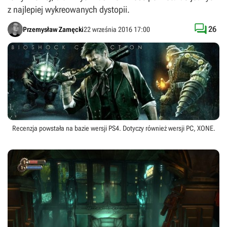
z najlepiej wykreowanych dystopii.

26
Przemysław Zamęcki
22 września 2016 17:00
Recenzja powstała na bazie wersji
PS4
. Dotyczy również wersji
PC
,
XONE
.