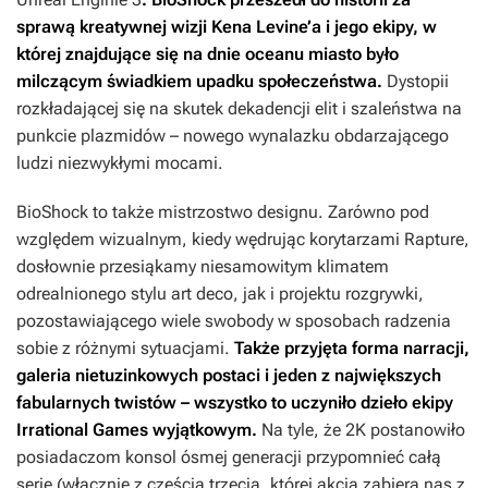
sprawą kreatywnej wizji Kena Levine’a i jego ekipy, w
której znajdujące się na dnie oceanu miasto było
milczącym świadkiem upadku społeczeństwa.
Dystopii
rozkładającej się na skutek dekadencji elit i szaleństwa na
punkcie plazmidów – nowego wynalazku obdarzającego
ludzi niezwykłymi mocami.
BioShock
to także mistrzostwo designu. Zarówno pod
względem wizualnym, kiedy wędrując korytarzami Rapture,
dosłownie przesiąkamy niesamowitym klimatem
odrealnionego stylu art deco, jak i projektu rozgrywki,
pozostawiającego wiele swobody w sposobach radzenia
sobie z różnymi sytuacjami.
Także przyjęta forma narracji,
galeria nietuzinkowych postaci i jeden z największych
fabularnych twistów – wszystko to uczyniło dzieło ekipy
Irrational Games wyjątkowym.
Na tyle, że 2K postanowiło
posiadaczom konsol ósmej generacji przypomnieć całą
serię (włącznie z częścią trzecią, której akcja zabiera nas z