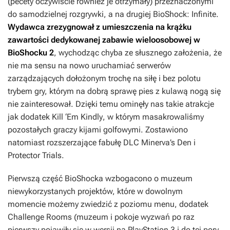
(pecety oczywiście również je otrzymały) przeznaczonymi
do samodzielnej rozgrywki, a na drugiej
BioShock: Infinite
.
Wydawca zrezygnował z umieszczenia na krążku
zawartości dedykowanej zabawie wieloosobowej w
BioShocku 2
, wychodząc chyba ze słusznego założenia, że
nie ma sensu na nowo uruchamiać serwerów
zarządzających dołożonym trochę na siłę i bez polotu
trybem gry, którym na dobrą sprawę pies z kulawą nogą się
nie zainteresował. Dzięki temu ominęły nas takie atrakcje
jak dodatek
Kill ‘Em Kindly
, w którym masakrowaliśmy
pozostałych graczy kijami golfowymi. Zostawiono
natomiast rozszerzające fabułę DLC
Minerva’s Den
i
Protector Trials
.
Pierwszą część
BioShocka
wzbogacono o muzeum
niewykorzystanych projektów, które w dowolnym
momencie możemy zwiedzić z poziomu menu, dodatek
Challenge Rooms (muzeum i pokoje wyzwań po raz
pierwszy pojawiły się w wersji na PlayStation 3 i do tej pory