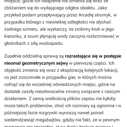
miejsca, gdzie ich natężenie nie zmienia się wraz ze
zbliżaniem się do wydającego odgłos obiektu. Jako
przykład podam przepływający przez Arcadię strumyk, w
przypadku którego z niewielkiej odległości nie słychać
żadnego szmeru, ale wystarczy, że zrobimy krok w jego
kierunku, a szum płynącej wody zaczyna rozbrzmiewać w
głośnikach z siłą wodospadu.
Zupełnie oddzielną sprawą są
rozrastające się w postępie
nieomal geometrycznym sejwy
w pierwszej części. Ich
objętość zmienia się wraz z eksploracją kolejnych lokacji,
co jest zrozumiałe w przypadku gier, w których można
cofnąć się do wcześniej odwiedzonych miejsc, gdzie na
dodatek zaszły nieodwracalne zmiany związane z naszym
działaniem. Z samą wielkością plików zapisu nie byłoby
może takich problemów, choć ich rozmiary są ogromne i w
późniejszej fazie rozgrywki wynoszą nawet ponad
siedemdziesiąt megabajtów, gdyby nie fakt, że w pewnym
momencie gra stwierdza, iż na dysku brakuje miejsca i