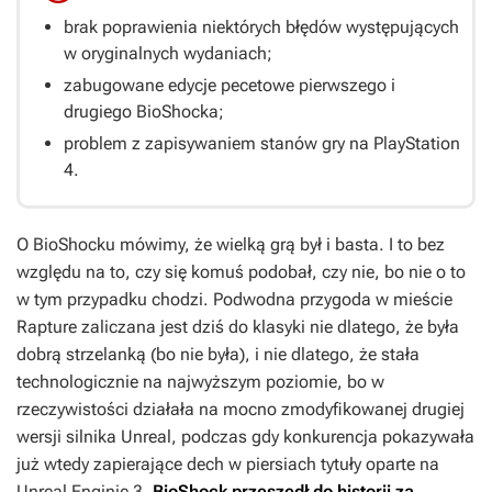
brak poprawienia niektórych błędów występujących
w oryginalnych wydaniach;
zabugowane edycje pecetowe pierwszego i
drugiego BioShocka;
problem z zapisywaniem stanów gry na PlayStation
4.
O
BioShocku
mówimy, że wielką grą był i basta. I to bez
względu na to, czy się komuś podobał, czy nie, bo nie o to
w tym przypadku chodzi. Podwodna przygoda w mieście
Rapture zaliczana jest dziś do klasyki nie dlatego, że była
dobrą strzelanką (bo nie była), i nie dlatego, że stała
technologicznie na najwyższym poziomie, bo w
rzeczywistości działała na mocno zmodyfikowanej drugiej
wersji silnika Unreal, podczas gdy konkurencja pokazywała
już wtedy zapierające dech w piersiach tytuły oparte na
Unreal Enginie 3
.
BioShock
przeszedł do historii za