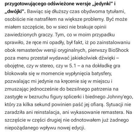
przygotowującego odświeżone wersje „jedynki” i
„dwójki”.
Bawiąc się dłuższy czas obydwoma tytułami,
osobiście nie natrafiłem na większe problemy. Być może
miałem szczęście, bo w sieci nie brakuje opinii
zawiedzionych graczy. Tym, co w moim przypadku
sprawiło, że ręce mi opadły, był fakt, iż po zainstalowaniu
obok remasterów wersji oryginalnych, pierwszy
BioShock
poza menu przestał wydawać jakiekolwiek dźwięki –
obojętne, czy w stereo, czy w 5.1 – a na dokładkę gra
blokowała się w momencie wypłynięcia batysfery,
pozwalając mi jedynie na kręcenie się w miejscu i
zmuszając jednocześnie do bezsilnego patrzenia na
zastygłe w bezruchu figury splicerki i biednego Johnny’ego,
który za kilka sekund powinien paść jej ofiarą. Sytuacji nie
zaradziła ani reinstalacja, ani wykasowanie remastera. Na
szczęście w części drugiej nie odnotowałem już żadnego
niepożądanego wpływu nowej edycji.