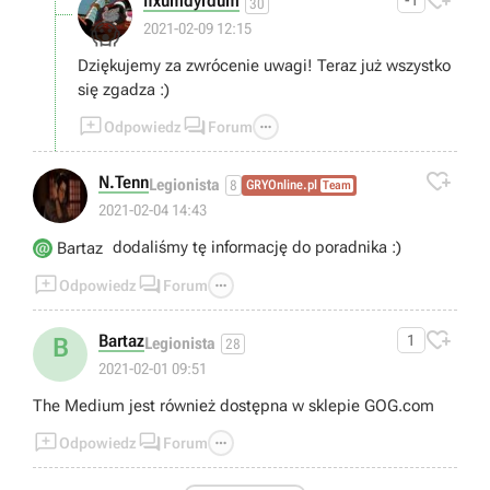

fixumdyrdum
-1
30
😱
2021-02-09 12:15
Dziękujemy za zwrócenie uwagi! Teraz już wszystko
się zgadza :)



Odpowiedz
Forum

N.Tenn
Legionista
8
GRYOnline.pl
Team
2021-02-04 14:43
dodaliśmy tę informację do poradnika :)
Bartaz



Odpowiedz
Forum

Bartaz
1
B
Legionista
28
2021-02-01 09:51
The Medium jest również dostępna w sklepie GOG.com



Odpowiedz
Forum