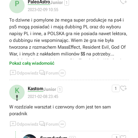

PaleoAstro
P
Junior
1
2023-02-09 10:55
To dziwne i pomylone że mega super produkcje na ps4 i
ps5 mogą posiadać i mają dubbing PL oraz do wyboru
napisy PL i inne, a POLSKA gra nie posiada nawet lektora,
o dubbingu nie wspominając. Wiem że gra nie była
tworzona z rozmachem MassEffect, Resident Evil, God Of
War, i innych z nakładem milionów $$ na potrzeby
produkcji, ale przecież to gra PL.. To tak ja by Wiedzmin
Pokaż całą wiadomość
był tylko po angielsku albo Cyber Punk 2077 nie zawierał



Odpowiedz
Forum
dubbingu.. A ta gra ma tylko i wyłącznie Napisy PL, a w
trakcie gry mieszaja się teksty PL i ENG. (Takczki

informacyjne obiektów są po angielsku i są przetłumacz e
Kastom
1
K
Junior
1
na polski, gazeta jest po angielsku a nie po polsku itd.)
❗
2021-02-08 23:45
Dobrze że napis Milicja czy ośrodek wypoczynkowy NIWA
W rozdziale warsztat i czerwony dom jest ten sam
jest po polsku. To mega minus dla gry.
poradnik



Odpowiedz
Forum