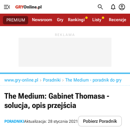




Newsroom
Gry
Rankingi
Listy
Recenzje
PREMIUM
www.gry-online.pl
Poradniki
The Medium - poradnik do gry


The Medium: Gabinet Thomasa -
solucja, opis przejścia
Pobierz Poradnik
PORADNIKI
Aktualizacja:
28 stycznia 2021