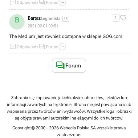



Odpowiedz
Forum

Bartaz
1
B
Legionista
28
2021-02-01 09:51
The Medium jest również dostępna w sklepie GOG.com



Odpowiedz
Forum

Forum
Zabrania się kopiowanie jakichkolwiek obrazków, tekstów lub
informacji zawartych na tej stronie. Strona nie jest powiązana i/lub
wspierana przez twórców ani wydawców. Wszystkie loga i obrazki
są objęte prawami autorskimi należącymi do ich twórców.
Copyright © 2000 - 2026 Webedia Polska SA wszelkie prawa
zastrzeżone.