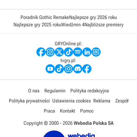
Poradnik Gothic Remake
Najlepsze gry 2026 roku
Najlepsze gry 2025 roku
Wiedźmin 4
Najbliższe premiery
GRYOnline.pl:
tvgry.pl:
O nas
Regulamin
Polityka redakcyjna
Polityka prywatności
Ustawienia cookies
Reklama
Zespół
Praca
Kontakt
Pomoc
Copyright © 2000 -
2026
Webedia Polska SA