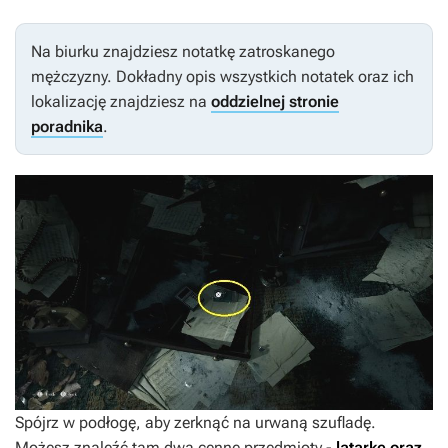
Na biurku znajdziesz notatkę zatroskanego
mężczyzny. Dokładny opis wszystkich notatek oraz ich
lokalizację znajdziesz na
oddzielnej stronie
poradnika
.
Spójrz w podłogę, aby zerknąć na urwaną szufladę.
Możesz znaleźć tam dwa cenne przedmioty -
latarkę oraz