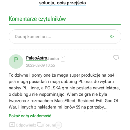
solucja, opis przejścia
Komentarze czytelników

Dodaj komentarz...

PaleoAstro
P
Junior
1
2023-02-09 10:55
To dziwne i pomylone że mega super produkcje na ps4 i
ps5 mogą posiadać i mają dubbing PL oraz do wyboru
napisy PL i inne, a POLSKA gra nie posiada nawet lektora,
o dubbingu nie wspominając. Wiem że gra nie była
tworzona z rozmachem MassEffect, Resident Evil, God Of
War, i innych z nakładem milionów $$ na potrzeby
produkcji, ale przecież to gra PL.. To tak ja by Wiedzmin
Pokaż całą wiadomość
był tylko po angielsku albo Cyber Punk 2077 nie zawierał



Odpowiedz
Forum
dubbingu.. A ta gra ma tylko i wyłącznie Napisy PL, a w