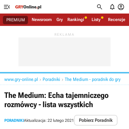




Newsroom
Gry
Rankingi
Listy
Recenzje
PREMIUM
www.gry-online.pl
Poradniki
The Medium - poradnik do gry


The Medium: Echa tajemniczego
rozmówcy - lista wszystkich
Pobierz Poradnik
PORADNIKI
Aktualizacja:
22 lutego 2021