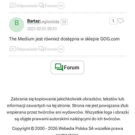



Odpowiedz
Forum

Bartaz
1
B
Legionista
28
2021-02-01 09:51
The Medium jest również dostępna w sklepie GOG.com



Odpowiedz
Forum

Forum
Zabrania się kopiowanie jakichkolwiek obrazków, tekstów lub
informacji zawartych na tej stronie. Strona nie jest powiązana i/lub
wspierana przez twórców ani wydawców. Wszystkie loga i obrazki
są objęte prawami autorskimi należącymi do ich twórców.
Copyright © 2000 - 2026 Webedia Polska SA wszelkie prawa