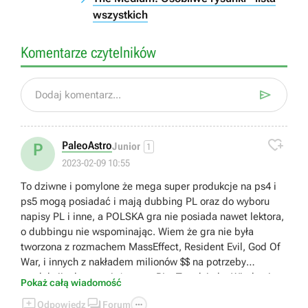
wszystkich
Komentarze czytelników

Dodaj komentarz...

PaleoAstro
P
Junior
1
2023-02-09 10:55
To dziwne i pomylone że mega super produkcje na ps4 i
ps5 mogą posiadać i mają dubbing PL oraz do wyboru
napisy PL i inne, a POLSKA gra nie posiada nawet lektora,
o dubbingu nie wspominając. Wiem że gra nie była
tworzona z rozmachem MassEffect, Resident Evil, God Of
War, i innych z nakładem milionów $$ na potrzeby
produkcji, ale przecież to gra PL.. To tak ja by Wiedzmin
Pokaż całą wiadomość
był tylko po angielsku albo Cyber Punk 2077 nie zawierał



Odpowiedz
Forum
dubbingu.. A ta gra ma tylko i wyłącznie Napisy PL, a w