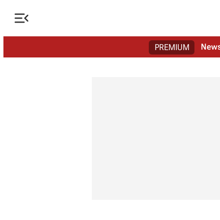

New
PREMIUM