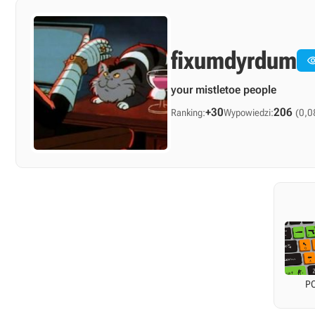
fixumdyrdum
your mistletoe people
+30
206
Ranking:
Wypowiedzi:
(0,0
P