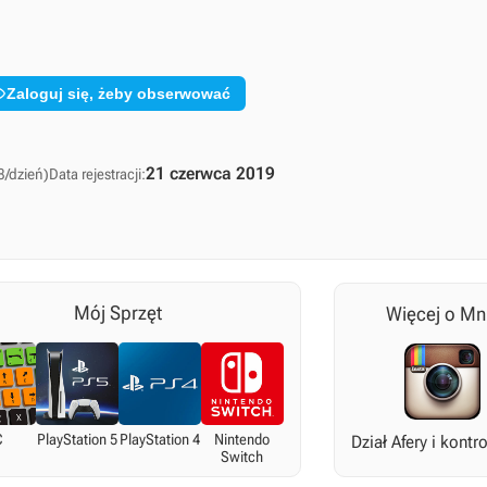

Zaloguj się, żeby obserwować
21 czerwca 2019
8/dzień)
Data rejestracji:
Mój Sprzęt
Więcej o Mn
C
PlayStation 5
PlayStation 4
Nintendo
Dział Afery i kontr
Switch