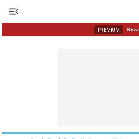

New
PREMIUM