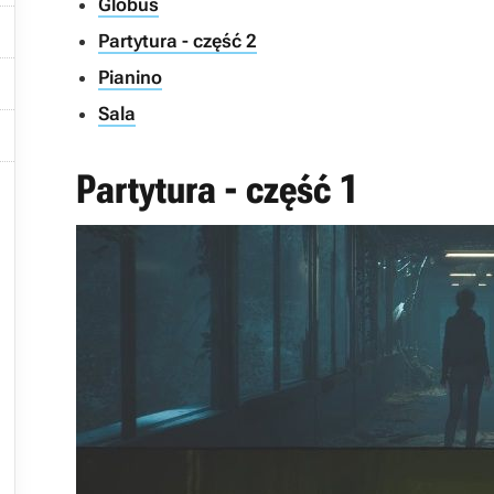
Globus

Partytura - część 2

Pianino
Sala

Partytura - część 1


