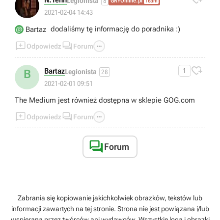
Legionista
8
GRYOnline.pl
Team
2021-02-04 14:43
dodaliśmy tę informację do poradnika :)
Bartaz



Odpowiedz
Forum

Bartaz
1
B
Legionista
28
2021-02-01 09:51
The Medium jest również dostępna w sklepie GOG.com



Odpowiedz
Forum

Forum
Zabrania się kopiowanie jakichkolwiek obrazków, tekstów lub
informacji zawartych na tej stronie. Strona nie jest powiązana i/lub
wspierana przez twórców ani wydawców. Wszystkie loga i obrazki