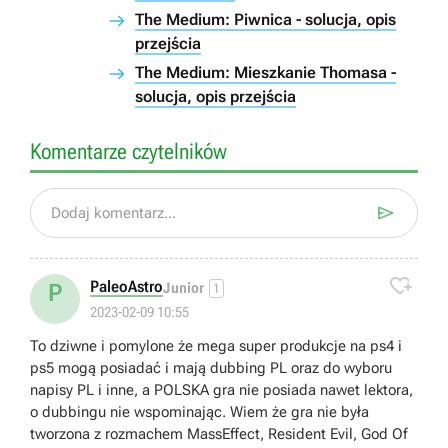
The Medium: Piwnica - solucja, opis
przejścia
The Medium: Mieszkanie Thomasa -
solucja, opis przejścia
Komentarze czytelników

Dodaj komentarz...

PaleoAstro
P
Junior
1
2023-02-09 10:55
To dziwne i pomylone że mega super produkcje na ps4 i
ps5 mogą posiadać i mają dubbing PL oraz do wyboru
napisy PL i inne, a POLSKA gra nie posiada nawet lektora,
o dubbingu nie wspominając. Wiem że gra nie była
tworzona z rozmachem MassEffect, Resident Evil, God Of