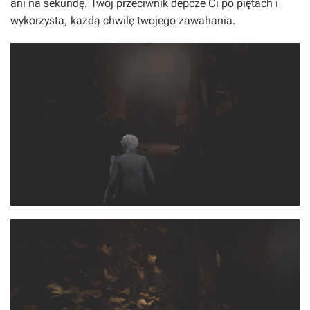
ani na sekundę. Twój przeciwnik depcze Ci po piętach i
wykorzysta, każdą chwilę twojego zawahania.