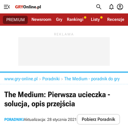




Newsroom
Gry
Rankingi
Listy
Recenzje
PREMIUM
www.gry-online.pl
Poradniki
The Medium - poradnik do gry


The Medium: Pierwsza ucieczka -
solucja, opis przejścia
Pobierz Poradnik
PORADNIKI
Aktualizacja:
28 stycznia 2021