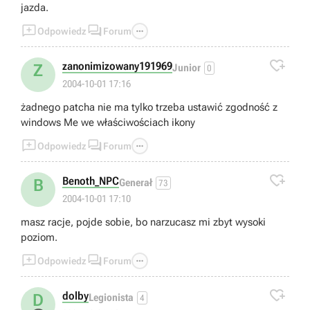
jazda.



Odpowiedz
Forum

zanonimizowany191969
Z
Junior
0
2004-10-01 17:16
żadnego patcha nie ma tylko trzeba ustawić zgodność z
windows Me we właściwościach ikony



Odpowiedz
Forum

Benoth_NPC
B
Generał
73
2004-10-01 17:10
masz racje, pojde sobie, bo narzucasz mi zbyt wysoki
poziom.



Odpowiedz
Forum

dolby
D
Legionista
4