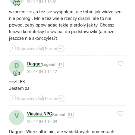
😍
2004-10-01 16:51
wzorzec --> Ja tez sie wyspalem, ale tobie jak widze sen
nie pomogl. Mnie tez wiele rzeczy drazni, ale to nie
powod, zeby opowiadac takie pierdoly jak ty. Chcesz
leczyc kompleksy to wracaj do podstawowki (a moze
jeszcze nie skonczyles?).



Odpowiedz
Forum

Dagger
D
Legend
47
👍
2004-10-01 12:12
==>ILEK
Jestem za



Odpowiedz
Forum

Viastas_NPC
V
Konsul
54
2004-10-01 12:09
Dagger: Wierz albo nie, ale w niektorych momentach