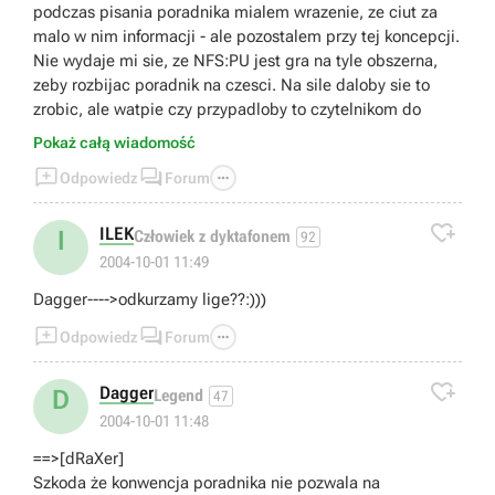
podczas pisania poradnika mialem wrazenie, ze ciut za
malo w nim informacji - ale pozostalem przy tej koncepcji.
Nie wydaje mi sie, ze NFS:PU jest gra na tyle obszerna,
zeby rozbijac poradnik na czesci. Na sile daloby sie to
zrobic, ale watpie czy przypadloby to czytelnikom do
gustu.
Pokaż całą wiadomość
A jesli chodzi o znajomosc skrotow: w opisie do Zone



Odpowiedz
Forum
Industrielle sa opisane skroty (ponadto sa w zadaniach
Factory Driver, jezeli scigasz sie na tej mapie, np zadanie

8 trybu Junior Test Driver); Auvergne - tutaj gdybym chcial
ILEK
I
Człowiek z dyktafonem
92
wymienic wszystkie mozliwe trasy i skroty musialbym
2004-10-01 11:49
dysponowac szczegolowa mapa do zamieszczenia w
Dagger---->odkurzamy lige??:)))
poradniku, niestety takowej nie posiadam. Normandie -
skroty sa opisane w opisie trasy i zaznaczone na mapie.



Odpowiedz
Forum

Dagger
D
Legend
47
2004-10-01 11:48
==>[dRaXer]
Szkoda że konwencja poradnika nie pozwala na