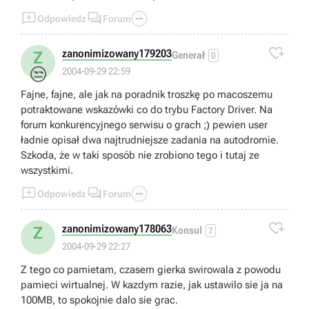



Odpowiedz
Forum

zanonimizowany179203
Z
Generał
0
😒
2004-09-29 22:59
Fajne, fajne, ale jak na poradnik troszkę po macoszemu
potraktowane wskazówki co do trybu Factory Driver. Na
forum konkurencyjnego serwisu o grach ;) pewien user
ładnie opisał dwa najtrudniejsze zadania na autodromie.
Szkoda, że w taki sposób nie zrobiono tego i tutaj ze
wszystkimi.



Odpowiedz
Forum

zanonimizowany178063
Z
Konsul
7
2004-09-29 22:27
Z tego co pamietam, czasem gierka swirowala z powodu
pamieci wirtualnej. W kazdym razie, jak ustawilo sie ja na
100MB, to spokojnie dalo sie grac.