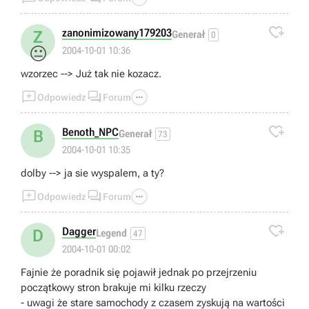

zanonimizowany179203
Z
Generał
0
😐
2004-10-01 10:36
wzorzec --> Już tak nie kozacz.



Odpowiedz
Forum

Benoth_NPC
B
Generał
73
2004-10-01 10:35
dolby --> ja sie wyspalem, a ty?



Odpowiedz
Forum

Dagger
D
Legend
47
2004-10-01 00:02
Fajnie że poradnik się pojawił jednak po przejrzeniu
początkowy stron brakuje mi kilku rzeczy
- uwagi że stare samochody z czasem zyskują na wartości