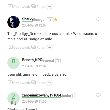



Odpowiedz
Forum

Sharky
Renegat
231
2004-09-29 12:07
The_Prodigy_One --> masz cos nie tak z Windowsem, u
mnie pod XP smiga az milo.



Odpowiedz
Forum

Benoth_NPC
B
Generał
73
2004-09-29 12:07
usun plik gimme.dll i bedzie dzialac.



Odpowiedz
Forum

zanonimizowany191604
Z
Junior
1
👍
2004-09-29 11:56
Gierka jest Super !