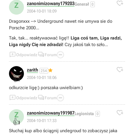

zanonimizowany179203
Z
Generał
0
2004-10-01 18:09
Dragonxxx --> Underground nawet nie umywa sie do
Porsche 2000...
Tak, tak... reaktywaować ligę!!
Liga coś tam, Liga radzi,
Liga nigdy Cię nie zdradzi!
Czy jakoś tak to szło...



Odpowiedz
Forum

zarith
254
👍
2004-10-01 18:06
odkurzcie ligę:) porszaka uwielbiam:)



Odpowiedz
Forum

zanonimizowany191987
Z
Legionista
0
👍
2004-10-01 17:33
Słuchaj kup albo ściągnij undegroud to zobaczysz jaka