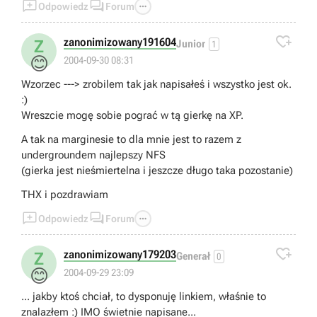



Odpowiedz
Forum

zanonimizowany191604
Z
Junior
1
😊
2004-09-30 08:31
Wzorzec ---> zrobilem tak jak napisałeś i wszystko jest ok.
:)
Wreszcie mogę sobie pograć w tą gierkę na XP.
A tak na marginesie to dla mnie jest to razem z
undergroundem najlepszy NFS
(gierka jest nieśmiertelna i jeszcze długo taka pozostanie)
THX i pozdrawiam



Odpowiedz
Forum

zanonimizowany179203
Z
Generał
0
😊
2004-09-29 23:09
... jakby ktoś chciał, to dysponuję linkiem, właśnie to
znalazłem :) IMO świetnie napisane...