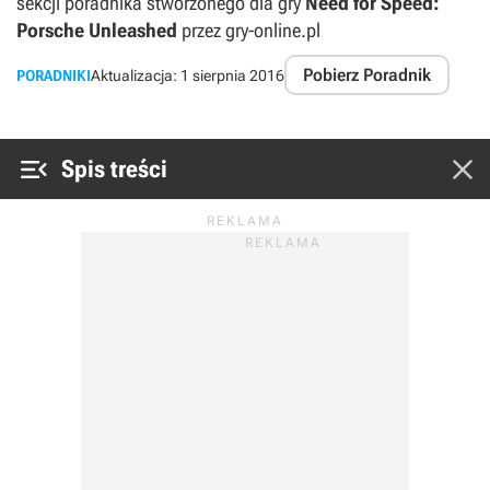
sekcji poradnika stworzonego dla gry
Need for Speed:
Porsche Unleashed
przez gry-online.pl
Pobierz Poradnik
PORADNIKI
Aktualizacja:
1 sierpnia 2016


Spis treści