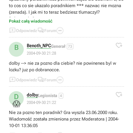
to cos co sie ukazalo poradnikiem *** nazwac nie mozna
(zenada). I jak mi to teraz bedziesz tlumaczyl?
Dobranocka?
Pokaż całą wiadomość
Wiadomość została zmieniona przez Moderatora | 2004-



Odpowiedz
Forum
10-01 13:36:47

Benoth_NPC
B
Generał
73
2004-09-30 21:28
dolby --> nie za pozno dla ciebie? nie powinenes byl w
lozku? juz po dobranocce.



Odpowiedz
Forum

dolby
D
Legionista
4
😱
2004-09-30 21:22
Nie za pozno ten poradnik? Gra wyszla 23.06.2000 roku.
Wiadomość została zmieniona przez Moderatora | 2004-
10-01 13:36:05