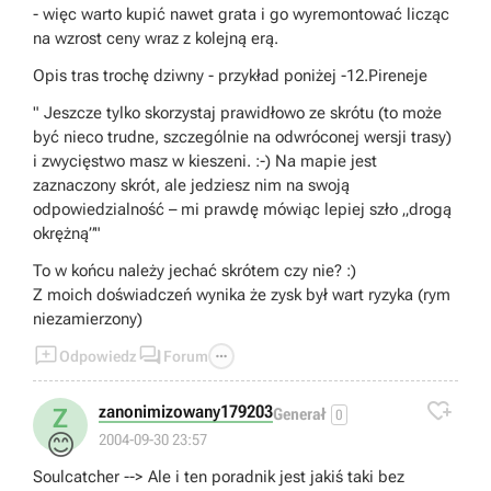
- więc warto kupić nawet grata i go wyremontować licząc
na wzrost ceny wraz z kolejną erą.
Opis tras trochę dziwny - przykład poniżej -12.Pireneje
" Jeszcze tylko skorzystaj prawidłowo ze skrótu (to może
być nieco trudne, szczególnie na odwróconej wersji trasy)
i zwycięstwo masz w kieszeni. :-) Na mapie jest
zaznaczony skrót, ale jedziesz nim na swoją
odpowiedzialność – mi prawdę mówiąc lepiej szło „drogą
okrężną”"
To w końcu należy jechać skrótem czy nie? :)
Z moich doświadczeń wynika że zysk był wart ryzyka (rym
niezamierzony)



Odpowiedz
Forum

zanonimizowany179203
Z
Generał
0
😊
2004-09-30 23:57
Soulcatcher --> Ale i ten poradnik jest jakiś taki bez