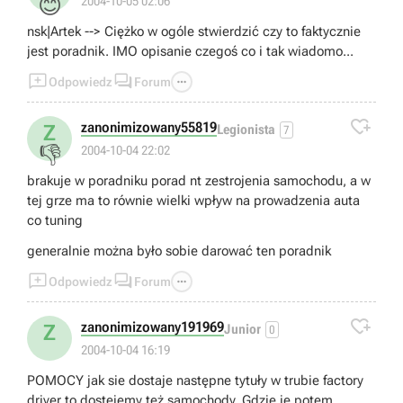
😊
2004-10-05 02:06
nsk|Artek --> Ciężko w ogóle stwierdzić czy to faktycznie
jest poradnik. IMO opisanie czegoś co i tak wiadomo...



Odpowiedz
Forum

zanonimizowany55819
Z
Legionista
7
👎
2004-10-04 22:02
brakuje w poradniku porad nt zestrojenia samochodu, a w
tej grze ma to równie wielki wpływ na prowadzenia auta
co tuning
generalnie można było sobie darować ten poradnik



Odpowiedz
Forum

zanonimizowany191969
Z
Junior
0
2004-10-04 16:19
POMOCY jak sie dostaje następne tytuły w trubie factory
driver to dostejemy też samochody. Gdzie je potem