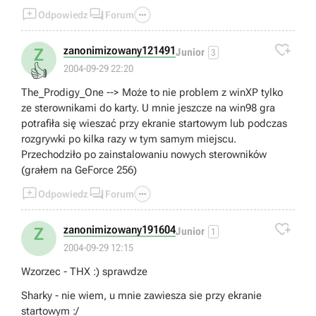



Odpowiedz
Forum

zanonimizowany121491
Z
Junior
3
👍
2004-09-29 22:20
The_Prodigy_One --> Może to nie problem z winXP tylko
ze sterownikami do karty. U mnie jeszcze na win98 gra
potrafiła się wieszać przy ekranie startowym lub podczas
rozgrywki po kilka razy w tym samym miejscu.
Przechodziło po zainstalowaniu nowych sterowników
(grałem na GeForce 256)



Odpowiedz
Forum

zanonimizowany191604
Z
Junior
1
2004-09-29 12:15
Wzorzec - THX :) sprawdze
Sharky - nie wiem, u mnie zawiesza sie przy ekranie
startowym :/