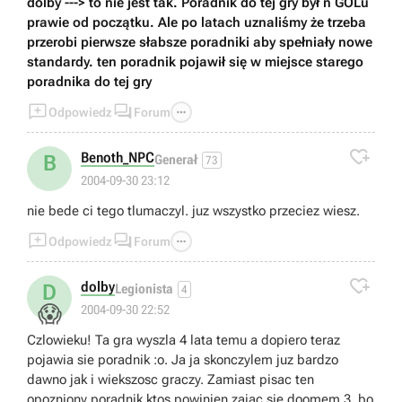
dolby ---> to nie jest tak. Poradnik do tej gry był n GOLu
prawie od początku. Ale po latach uznaliśmy że trzeba
przerobi pierwsze słabsze poradniki aby spełniały nowe
standardy. ten poradnik pojawił się w miejsce starego
poradnika do tej gry



Odpowiedz
Forum

Benoth_NPC
B
Generał
73
2004-09-30 23:12
nie bede ci tego tlumaczyl. juz wszystko przeciez wiesz.



Odpowiedz
Forum

dolby
D
Legionista
4
😱
2004-09-30 22:52
Czlowieku! Ta gra wyszla 4 lata temu a dopiero teraz
pojawia sie poradnik :o. Ja ja skonczylem juz bardzo
dawno jak i wiekszosc graczy. Zamiast pisac ten
opozniony poradnik ktos powinien zajac sie doomem 3, bo