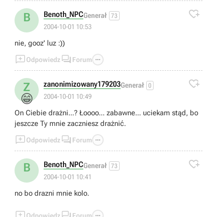
oponenci ktorzy jechali skrotem wcale mnie nie

przescigneli.
Benoth_NPC
B
Generał
73
2004-10-01 10:53
nie, gooz' luz :))



Odpowiedz
Forum

zanonimizowany179203
Z
Generał
0
😁
2004-10-01 10:49
On Ciebie drażni...? Łoooo... zabawne... uciekam stąd, bo
jeszcze Ty mnie zaczniesz drażnić.



Odpowiedz
Forum

Benoth_NPC
B
Generał
73
2004-10-01 10:41
no bo drazni mnie kolo.



Odpowiedz
Forum