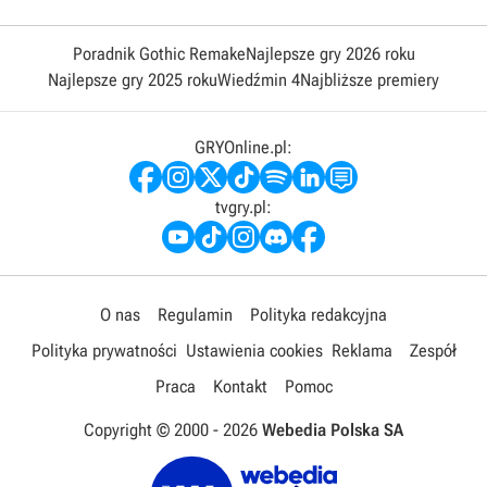
Poradnik Gothic Remake
Najlepsze gry 2026 roku
Najlepsze gry 2025 roku
Wiedźmin 4
Najbliższe premiery
GRYOnline.pl:
tvgry.pl:
O nas
Regulamin
Polityka redakcyjna
Polityka prywatności
Ustawienia cookies
Reklama
Zespół
Praca
Kontakt
Pomoc
Copyright © 2000 -
2026
Webedia Polska SA