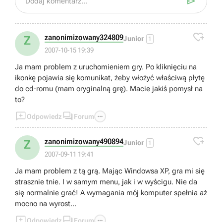

Dodaj komentarz...

zanonimizowany324809
Z
Junior
1
2007-10-15 19:39
Ja mam problem z uruchomieniem gry. Po kliknięciu na
ikonkę pojawia się komunikat, żeby włożyć właściwą płytę
do cd-romu (mam oryginalną grę). Macie jakiś pomysł na
to?



Odpowiedz
Forum

zanonimizowany490894
Z
Junior
1
2007-09-11 19:41
Ja mam problem z tą grą. Mając Windowsa XP, gra mi się
strasznie tnie. I w samym menu, jak i w wyścigu. Nie da
się normalnie grać! A wymagania mój komputer spełnia aż
mocno na wyrost...



Odpowiedz
Forum