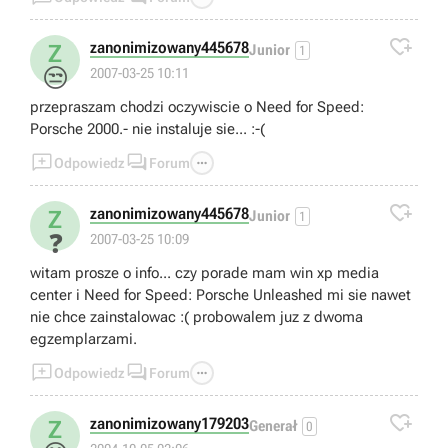

zanonimizowany445678
Z
Junior
1
😒
2007-03-25 10:11
przepraszam chodzi oczywiscie o Need for Speed:
Porsche 2000.- nie instaluje sie... :-(



Odpowiedz
Forum

zanonimizowany445678
Z
Junior
1
❓
2007-03-25 10:09
witam prosze o info... czy porade mam win xp media
center i Need for Speed: Porsche Unleashed mi sie nawet
nie chce zainstalowac :( probowalem juz z dwoma
egzemplarzami.



Odpowiedz
Forum

zanonimizowany179203
Z
Generał
0