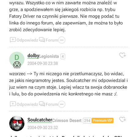
wyrazu. Wszystko co w nim zawarte można znaleźć w
grze, a spodziewałem się jakiegoś rozbicia np. trybu
Fatory Driver na czynniki pierwsze. Nie mogę podać tu
linka do innego forum, ale zapewniam, że można to było
zrobić zdecydowanie lepiej.



Odpowiedz
Forum

dolby
D
Legionista
4
😱
2004-09-30 23:38
wzorzec --> Ty mi niczego nie przetlumaczysz, bo widac,
ze jakis niegramotny jestes. Soulcatcher mi odpowiedzial i
juz wiem na czym stoje. Lepiej wlacz ta swoja dobranocke
i lulu, bo do powiedzenia nic konkretnego nie masz :/.



Odpowiedz
Forum

Soulcatcher
Crimson Desert
294
Premium VIP
2004-09-30 23:32