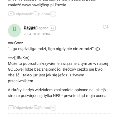
znaleźć
www.hawli@op.pl
Pszcie



Odpowiedz
Forum

Dagger
D
Legend
47
2004-10-01 20:04
==>Gooz
"Liga rządzi,liga radzi, liga nigdy cie nie zdradzi" :)))
==>[dRaXer]
Może to poprostu skrzywienie związane z tym że w naszej
GOLowej lidze bez znajomości skrótów ciężko się było
obejść - takto już jest jak się jeździ z żywym
przeciwnikiem.
A skróty kiedyś widziałem znakomicie opisane na jakiejś
stronie poświęconej tylko NFS - pewnie stąd moja ocena.



Odpowiedz
Forum