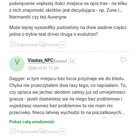
poświęcenie większej ilości miejsca na opis tras - na kilku
z nich znajomość skrótów jest decydująca - np. Zone I.,
Normandii czy też Auvergne
Może lepiej wyszedłby podzielony na dwie osobne części:
jedna o trybie test driver druga o evolution?



Odpowiedz
Forum

Viastas_NPC
V
Konsul
54
2004-10-01 11:38
Dagger: w tym miejscu bez bicia przyznaje sie do bledu.
Chyba nie przeczytalem dwa razy tego, co napisalem. To,
czy oplaca sie jechac skrotem zalezy juz od umiejetnosci
gracza - jezeli dostaniesz sie na niego bez problemow i
wyjedziesz rowniez bez problemow to nie mam nic
przeciwko. Nieco latwiej wychodzi to na poczatkowych
etapach, gdy na trasie sa jeszcze slabe wozy. Trudniej jest
Pokaż całą wiadomość
z szybkim samochodem - gdy takowym jechalem,



Odpowiedz
Forum
wolalem bezpiecznie przejechac okrezna droga, a