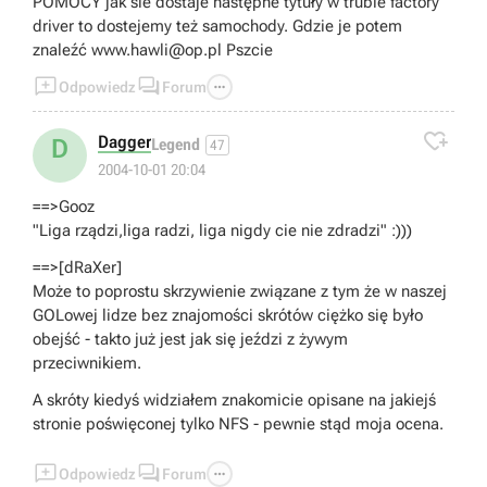
POMOCY jak sie dostaje następne tytuły w trubie factory
driver to dostejemy też samochody. Gdzie je potem
znaleźć
www.hawli@op.pl
Pszcie



Odpowiedz
Forum

Dagger
D
Legend
47
2004-10-01 20:04
==>Gooz
"Liga rządzi,liga radzi, liga nigdy cie nie zdradzi" :)))
==>[dRaXer]
Może to poprostu skrzywienie związane z tym że w naszej
GOLowej lidze bez znajomości skrótów ciężko się było
obejść - takto już jest jak się jeździ z żywym
przeciwnikiem.
A skróty kiedyś widziałem znakomicie opisane na jakiejś
stronie poświęconej tylko NFS - pewnie stąd moja ocena.



Odpowiedz
Forum