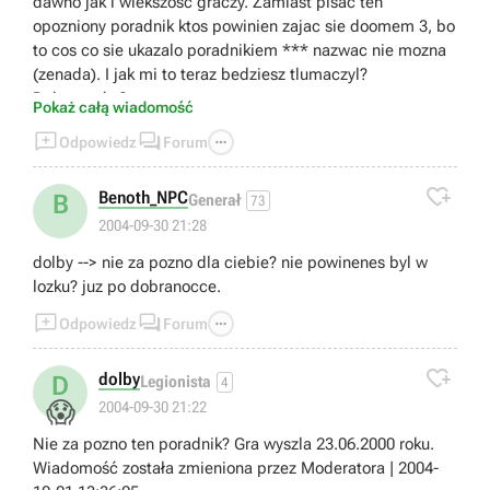
dawno jak i wiekszosc graczy. Zamiast pisac ten
opozniony poradnik ktos powinien zajac sie doomem 3, bo
to cos co sie ukazalo poradnikiem *** nazwac nie mozna
(zenada). I jak mi to teraz bedziesz tlumaczyl?
Dobranocka?
Pokaż całą wiadomość
Wiadomość została zmieniona przez Moderatora | 2004-



Odpowiedz
Forum
10-01 13:36:47

Benoth_NPC
B
Generał
73
2004-09-30 21:28
dolby --> nie za pozno dla ciebie? nie powinenes byl w
lozku? juz po dobranocce.



Odpowiedz
Forum

dolby
D
Legionista
4
😱
2004-09-30 21:22
Nie za pozno ten poradnik? Gra wyszla 23.06.2000 roku.
Wiadomość została zmieniona przez Moderatora | 2004-