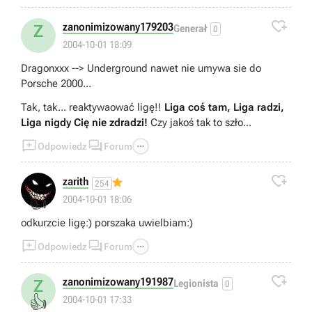

zanonimizowany179203
Z
Generał
0
2004-10-01 18:09
Dragonxxx --> Underground nawet nie umywa sie do
Porsche 2000...
Tak, tak... reaktywaować ligę!!
Liga coś tam, Liga radzi,
Liga nigdy Cię nie zdradzi!
Czy jakoś tak to szło...



Odpowiedz
Forum

zarith
254
👍
2004-10-01 18:06
odkurzcie ligę:) porszaka uwielbiam:)



Odpowiedz
Forum

zanonimizowany191987
Z
Legionista
0
👍
2004-10-01 17:33