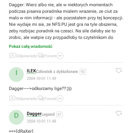
Dagger: Wierz albo nie, ale w niektorych momentach
podczas pisania poradnika mialem wrazenie, ze ciut za
malo w nim informacji - ale pozostalem przy tej koncepcji.
Nie wydaje mi sie, ze NFS:PU jest gra na tyle obszerna,
zeby rozbijac poradnik na czesci. Na sile daloby sie to
zrobic, ale watpie czy przypadloby to czytelnikom do
gustu.
Pokaż całą wiadomość
A jesli chodzi o znajomosc skrotow: w opisie do Zone



Odpowiedz
Forum
Industrielle sa opisane skroty (ponadto sa w zadaniach
Factory Driver, jezeli scigasz sie na tej mapie, np zadanie

8 trybu Junior Test Driver); Auvergne - tutaj gdybym chcial
ILEK
I
Człowiek z dyktafonem
92
wymienic wszystkie mozliwe trasy i skroty musialbym
2004-10-01 11:49
dysponowac szczegolowa mapa do zamieszczenia w
Dagger---->odkurzamy lige??:)))
poradniku, niestety takowej nie posiadam. Normandie -
skroty sa opisane w opisie trasy i zaznaczone na mapie.



Odpowiedz
Forum

Dagger
D
Legend
47
2004-10-01 11:48
==>[dRaXer]