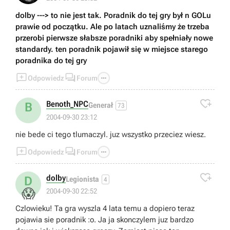
dolby ---> to nie jest tak. Poradnik do tej gry był n GOLu
prawie od początku. Ale po latach uznaliśmy że trzeba
przerobi pierwsze słabsze poradniki aby spełniały nowe
standardy. ten poradnik pojawił się w miejsce starego
poradnika do tej gry



Odpowiedz
Forum

Benoth_NPC
B
Generał
73
2004-09-30 23:12
nie bede ci tego tlumaczyl. juz wszystko przeciez wiesz.



Odpowiedz
Forum

dolby
D
Legionista
4
😱
2004-09-30 22:52
Czlowieku! Ta gra wyszla 4 lata temu a dopiero teraz
pojawia sie poradnik :o. Ja ja skonczylem juz bardzo