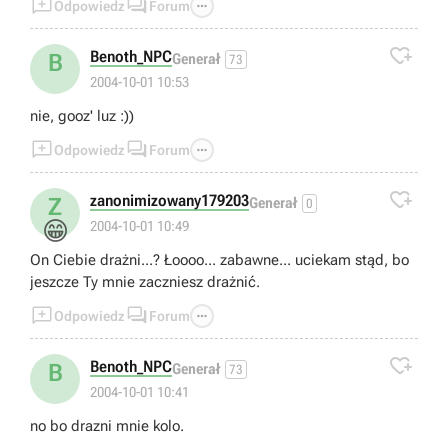



Odpowiedz
Forum
wolalem bezpiecznie przejechac okrezna droga, a
oponenci ktorzy jechali skrotem wcale mnie nie

przescigneli.
Benoth_NPC
B
Generał
73
2004-10-01 10:53
nie, gooz' luz :))



Odpowiedz
Forum

zanonimizowany179203
Z
Generał
0
😁
2004-10-01 10:49
On Ciebie drażni...? Łoooo... zabawne... uciekam stąd, bo
jeszcze Ty mnie zaczniesz drażnić.



Odpowiedz
Forum

Benoth_NPC
B
Generał
73
2004-10-01 10:41
no bo drazni mnie kolo.