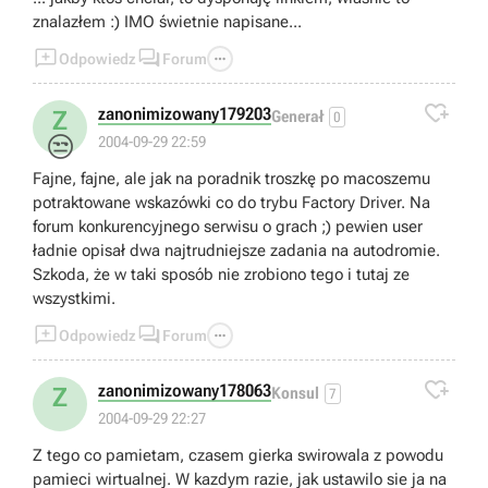
znalazłem :) IMO świetnie napisane...



Odpowiedz
Forum

zanonimizowany179203
Z
Generał
0
😒
2004-09-29 22:59
Fajne, fajne, ale jak na poradnik troszkę po macoszemu
potraktowane wskazówki co do trybu Factory Driver. Na
forum konkurencyjnego serwisu o grach ;) pewien user
ładnie opisał dwa najtrudniejsze zadania na autodromie.
Szkoda, że w taki sposób nie zrobiono tego i tutaj ze
wszystkimi.



Odpowiedz
Forum

zanonimizowany178063
Z
Konsul
7
2004-09-29 22:27
Z tego co pamietam, czasem gierka swirowala z powodu
pamieci wirtualnej. W kazdym razie, jak ustawilo sie ja na