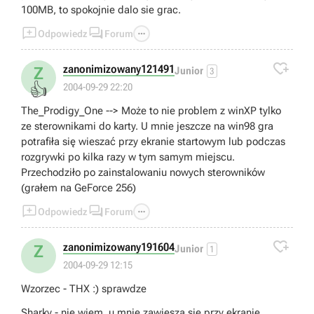
100MB, to spokojnie dalo sie grac.



Odpowiedz
Forum

zanonimizowany121491
Z
Junior
3
👍
2004-09-29 22:20
The_Prodigy_One --> Może to nie problem z winXP tylko
ze sterownikami do karty. U mnie jeszcze na win98 gra
potrafiła się wieszać przy ekranie startowym lub podczas
rozgrywki po kilka razy w tym samym miejscu.
Przechodziło po zainstalowaniu nowych sterowników
(grałem na GeForce 256)



Odpowiedz
Forum

zanonimizowany191604
Z
Junior
1
2004-09-29 12:15
Wzorzec - THX :) sprawdze
Sharky - nie wiem, u mnie zawiesza sie przy ekranie