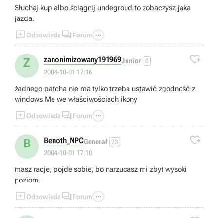
Słuchaj kup albo ściągnij undegroud to zobaczysz jaka
jazda.



Odpowiedz
Forum

zanonimizowany191969
Z
Junior
0
2004-10-01 17:16
żadnego patcha nie ma tylko trzeba ustawić zgodność z
windows Me we właściwościach ikony



Odpowiedz
Forum

Benoth_NPC
B
Generał
73
2004-10-01 17:10
masz racje, pojde sobie, bo narzucasz mi zbyt wysoki
poziom.



Odpowiedz
Forum