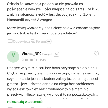
Szkoda że konwencja poradnika nie pozwala na
poświęcenie większej ilości miejsca na opis tras - na kilku
z nich znajomość skrótów jest decydująca - np. Zone I.,
Normandii czy też Auvergne
Może lepiej wyszedłby podzielony na dwie osobne części:
jedna o trybie test driver druga o evolution?



Odpowiedz
Forum

Viastas_NPC
V
Konsul
54
2004-10-01 11:38
Dagger: w tym miejscu bez bicia przyznaje sie do bledu.
Chyba nie przeczytalem dwa razy tego, co napisalem. To,
czy oplaca sie jechac skrotem zalezy juz od umiejetnosci
gracza - jezeli dostaniesz sie na niego bez problemow i
wyjedziesz rowniez bez problemow to nie mam nic
przeciwko. Nieco latwiej wychodzi to na poczatkowych
etapach, gdy na trasie sa jeszcze slabe wozy. Trudniej jest
Pokaż całą wiadomość
z szybkim samochodem - gdy takowym jechalem,