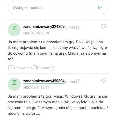

Dodaj komentarz...

zanonimizowany324809
Z
Junior
1
2007-10-15 19:39
Ja mam problem z uruchomieniem gry. Po kliknięciu na
ikonkę pojawia się komunikat, żeby włożyć właściwą płytę
do cd-romu (mam oryginalną grę). Macie jakiś pomysł na
to?



Odpowiedz
Forum

zanonimizowany490894
Z
Junior
1
2007-09-11 19:41
Ja mam problem z tą grą. Mając Windowsa XP, gra mi się
strasznie tnie. I w samym menu, jak i w wyścigu. Nie da
się normalnie grać! A wymagania mój komputer spełnia aż
mocno na wyrost...