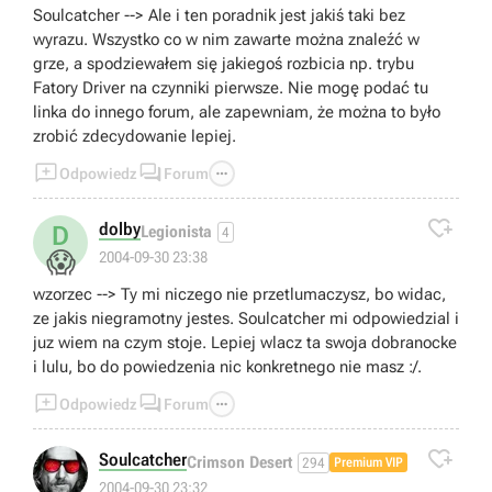
Soulcatcher --> Ale i ten poradnik jest jakiś taki bez
wyrazu. Wszystko co w nim zawarte można znaleźć w
grze, a spodziewałem się jakiegoś rozbicia np. trybu
Fatory Driver na czynniki pierwsze. Nie mogę podać tu
linka do innego forum, ale zapewniam, że można to było
zrobić zdecydowanie lepiej.



Odpowiedz
Forum

dolby
D
Legionista
4
😱
2004-09-30 23:38
wzorzec --> Ty mi niczego nie przetlumaczysz, bo widac,
ze jakis niegramotny jestes. Soulcatcher mi odpowiedzial i
juz wiem na czym stoje. Lepiej wlacz ta swoja dobranocke
i lulu, bo do powiedzenia nic konkretnego nie masz :/.



Odpowiedz
Forum

Soulcatcher
Crimson Desert
294
Premium VIP
2004-09-30 23:32