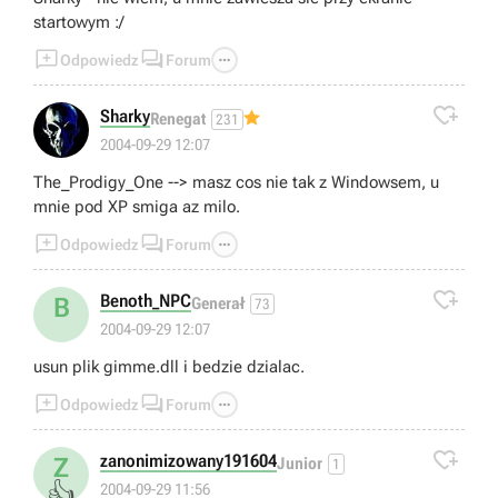
startowym :/



Odpowiedz
Forum

Sharky
Renegat
231
2004-09-29 12:07
The_Prodigy_One --> masz cos nie tak z Windowsem, u
mnie pod XP smiga az milo.



Odpowiedz
Forum

Benoth_NPC
B
Generał
73
2004-09-29 12:07
usun plik gimme.dll i bedzie dzialac.



Odpowiedz
Forum

zanonimizowany191604
Z
Junior
1
👍
2004-09-29 11:56