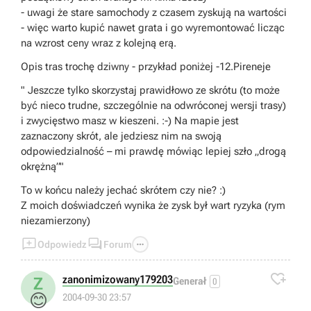
- uwagi że stare samochody z czasem zyskują na wartości
- więc warto kupić nawet grata i go wyremontować licząc
na wzrost ceny wraz z kolejną erą.
Opis tras trochę dziwny - przykład poniżej -12.Pireneje
" Jeszcze tylko skorzystaj prawidłowo ze skrótu (to może
być nieco trudne, szczególnie na odwróconej wersji trasy)
i zwycięstwo masz w kieszeni. :-) Na mapie jest
zaznaczony skrót, ale jedziesz nim na swoją
odpowiedzialność – mi prawdę mówiąc lepiej szło „drogą
okrężną”"
To w końcu należy jechać skrótem czy nie? :)
Z moich doświadczeń wynika że zysk był wart ryzyka (rym
niezamierzony)



Odpowiedz
Forum

zanonimizowany179203
Z
Generał
0
😊
2004-09-30 23:57