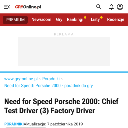




Newsroom
Gry
Rankingi
Listy
Recenzje
PREMIUM
www.gry-online.pl
Poradniki


Need for Speed: Porsche 2000 - poradnik do gry
Need for Speed Porsche 2000: Chief
Test Driver (3) Factory Driver
PORADNIKI
Aktualizacja:
7 października 2019