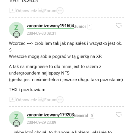
10-01 13:36:05



Odpowiedz
Forum

zanonimizowany191604
Z
Junior
1
😊
2004-09-30 08:31
Wzorzec ---> zrobilem tak jak napisałeś i wszystko jest ok.
:)
Wreszcie mogę sobie pograć w tą gierkę na XP.
A tak na marginesie to dla mnie jest to razem z
undergroundem najlepszy NFS
(gierka jest nieśmiertelna i jeszcze długo taka pozostanie)
THX i pozdrawiam



Odpowiedz
Forum

zanonimizowany179203
Z
Generał
0
😊
2004-09-29 23:09
... jakby ktoś chciał, to dysponuję linkiem, właśnie to