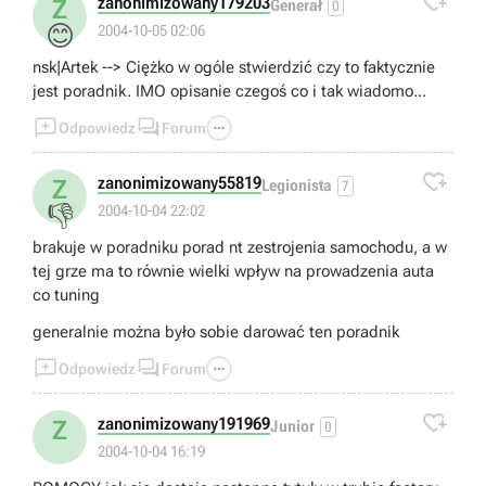

zanonimizowany179203
Z
Generał
0
😊
2004-10-05 02:06
nsk|Artek --> Ciężko w ogóle stwierdzić czy to faktycznie
jest poradnik. IMO opisanie czegoś co i tak wiadomo...



Odpowiedz
Forum

zanonimizowany55819
Z
Legionista
7
👎
2004-10-04 22:02
brakuje w poradniku porad nt zestrojenia samochodu, a w
tej grze ma to równie wielki wpływ na prowadzenia auta
co tuning
generalnie można było sobie darować ten poradnik



Odpowiedz
Forum

zanonimizowany191969
Z
Junior
0
2004-10-04 16:19