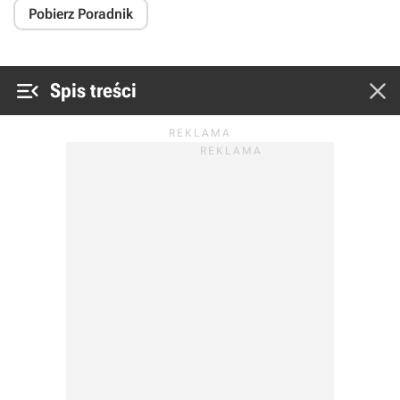
Pobierz Poradnik


Spis treści