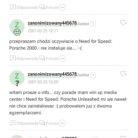



Odpowiedz
Forum

zanonimizowany445678
Z
Junior
1
😒
2007-03-25 10:11
przepraszam chodzi oczywiscie o Need for Speed:
Porsche 2000.- nie instaluje sie... :-(



Odpowiedz
Forum

zanonimizowany445678
Z
Junior
1
❓
2007-03-25 10:09
witam prosze o info... czy porade mam win xp media
center i Need for Speed: Porsche Unleashed mi sie nawet
nie chce zainstalowac :( probowalem juz z dwoma
egzemplarzami.



Odpowiedz
Forum