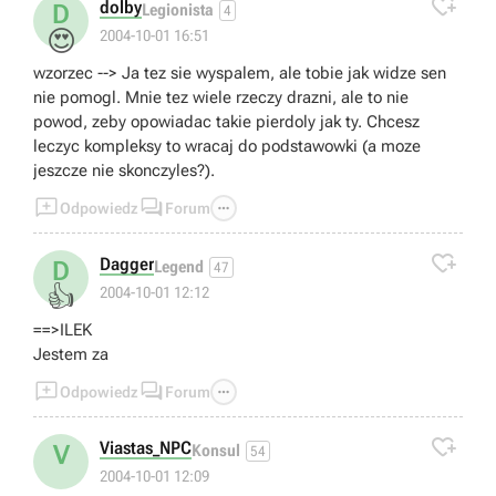

dolby
D
Legionista
4
😍
2004-10-01 16:51
wzorzec --> Ja tez sie wyspalem, ale tobie jak widze sen
nie pomogl. Mnie tez wiele rzeczy drazni, ale to nie
powod, zeby opowiadac takie pierdoly jak ty. Chcesz
leczyc kompleksy to wracaj do podstawowki (a moze
jeszcze nie skonczyles?).



Odpowiedz
Forum

Dagger
D
Legend
47
👍
2004-10-01 12:12
==>ILEK
Jestem za



Odpowiedz
Forum

Viastas_NPC
V
Konsul
54
2004-10-01 12:09