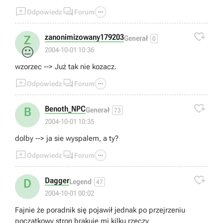



Odpowiedz
Forum

zanonimizowany179203
Z
Generał
0
😐
2004-10-01 10:36
wzorzec --> Już tak nie kozacz.



Odpowiedz
Forum

Benoth_NPC
B
Generał
73
2004-10-01 10:35
dolby --> ja sie wyspalem, a ty?



Odpowiedz
Forum

Dagger
D
Legend
47
2004-10-01 00:02
Fajnie że poradnik się pojawił jednak po przejrzeniu
początkowy stron brakuje mi kilku rzeczy