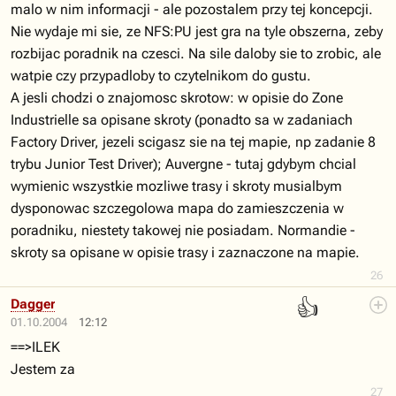
malo w nim informacji - ale pozostalem przy tej koncepcji.
Nie wydaje mi sie, ze NFS:PU jest gra na tyle obszerna, zeby
rozbijac poradnik na czesci. Na sile daloby sie to zrobic, ale
watpie czy przypadloby to czytelnikom do gustu.
A jesli chodzi o znajomosc skrotow: w opisie do Zone
Industrielle sa opisane skroty (ponadto sa w zadaniach
Factory Driver, jezeli scigasz sie na tej mapie, np zadanie 8
trybu Junior Test Driver); Auvergne - tutaj gdybym chcial
wymienic wszystkie mozliwe trasy i skroty musialbym
dysponowac szczegolowa mapa do zamieszczenia w
poradniku, niestety takowej nie posiadam. Normandie -
skroty sa opisane w opisie trasy i zaznaczone na mapie.
26
👍
Dagger
01.10.2004
12:12
==>ILEK
Jestem za
27