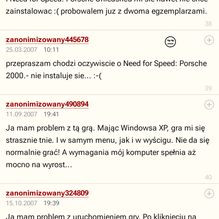
zainstalowac :( probowalem juz z dwoma egzemplarzami.
38
😒
zanonimizowany445678
25.03.2007
10:11
przepraszam chodzi oczywiscie o Need for Speed: Porsche
2000.- nie instaluje sie... :-(
39
zanonimizowany490894
11.09.2007
19:41
Ja mam problem z tą grą. Mając Windowsa XP, gra mi się
strasznie tnie. I w samym menu, jak i w wyścigu. Nie da się
normalnie grać! A wymagania mój komputer spełnia aż
mocno na wyrost...
40
zanonimizowany324809
15.10.2007
19:39
Ja mam problem z uruchomieniem gry. Po kliknięciu na