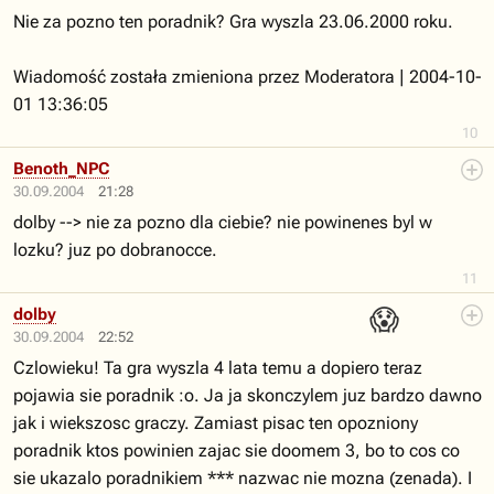
Nie za pozno ten poradnik? Gra wyszla 23.06.2000 roku.
Wiadomość została zmieniona przez Moderatora | 2004-10-
01 13:36:05
10
Benoth_NPC
30.09.2004
21:28
dolby --> nie za pozno dla ciebie? nie powinenes byl w
lozku? juz po dobranocce.
11
😱
dolby
30.09.2004
22:52
Czlowieku! Ta gra wyszla 4 lata temu a dopiero teraz
pojawia sie poradnik :o. Ja ja skonczylem juz bardzo dawno
jak i wiekszosc graczy. Zamiast pisac ten opozniony
poradnik ktos powinien zajac sie doomem 3, bo to cos co
sie ukazalo poradnikiem *** nazwac nie mozna (zenada). I