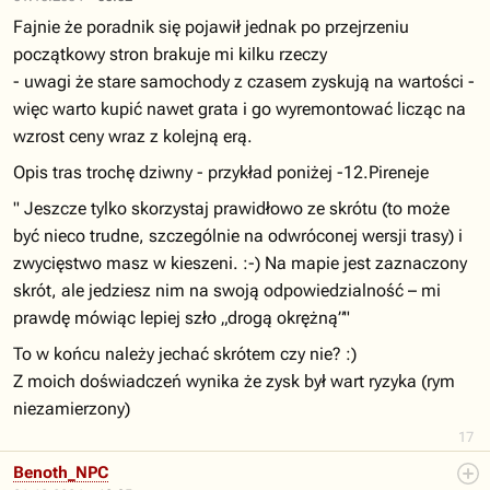
Fajnie że poradnik się pojawił jednak po przejrzeniu
początkowy stron brakuje mi kilku rzeczy
- uwagi że stare samochody z czasem zyskują na wartości -
więc warto kupić nawet grata i go wyremontować licząc na
wzrost ceny wraz z kolejną erą.
Opis tras trochę dziwny - przykład poniżej -12.Pireneje
" Jeszcze tylko skorzystaj prawidłowo ze skrótu (to może
być nieco trudne, szczególnie na odwróconej wersji trasy) i
zwycięstwo masz w kieszeni. :-) Na mapie jest zaznaczony
skrót, ale jedziesz nim na swoją odpowiedzialność – mi
prawdę mówiąc lepiej szło „drogą okrężną”"
To w końcu należy jechać skrótem czy nie? :)
Z moich doświadczeń wynika że zysk był wart ryzyka (rym
niezamierzony)
17
Benoth_NPC