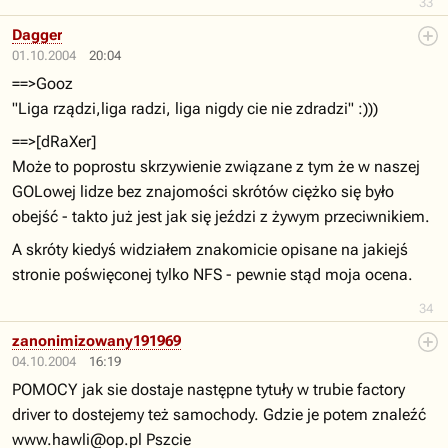
33
Dagger
01.10.2004
20:04
==>Gooz
"Liga rządzi,liga radzi, liga nigdy cie nie zdradzi" :)))
==>[dRaXer]
Może to poprostu skrzywienie związane z tym że w naszej
GOLowej lidze bez znajomości skrótów ciężko się było
obejść - takto już jest jak się jeździ z żywym przeciwnikiem.
A skróty kiedyś widziałem znakomicie opisane na jakiejś
stronie poświęconej tylko NFS - pewnie stąd moja ocena.
34
zanonimizowany191969
04.10.2004
16:19
POMOCY jak sie dostaje następne tytuły w trubie factory
driver to dostejemy też samochody. Gdzie je potem znaleźć
www.hawli@op.pl
Pszcie