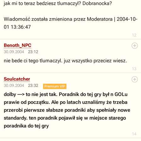
jak mi to teraz bedziesz tlumaczyl? Dobranocka?
Wiadomość została zmieniona przez Moderatora | 2004-10-
01 13:36:47
12
Benoth_NPC
30.09.2004
23:12
nie bede ci tego tlumaczyl. juz wszystko przeciez wiesz.
13
Soulcatcher
30.09.2004
23:32
Premium VIP
dolby ---> to nie jest tak. Poradnik do tej gry był n GOLu
prawie od początku. Ale po latach uznaliśmy że trzeba
przerobi pierwsze słabsze poradniki aby spełniały nowe
standardy. ten poradnik pojawił się w miejsce starego
poradnika do tej gry
14