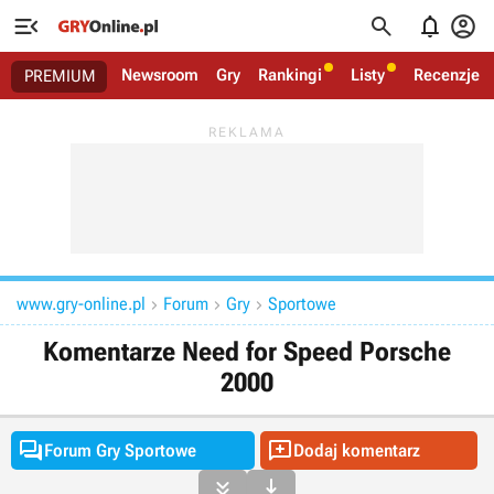




Newsroom
Gry
Rankingi
Listy
Recenzje
PREMIUM
www.gry-online.pl
Forum
Gry
Sportowe



Komentarze Need for Speed Porsche
2000


Forum Gry Sportowe
Dodaj komentarz

