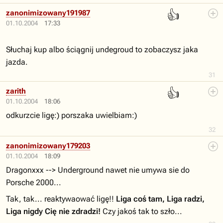
👍
zanonimizowany191987
01.10.2004
17:33
Słuchaj kup albo ściągnij undegroud to zobaczysz jaka
jazda.
31
👍
zarith
01.10.2004
18:06
odkurzcie ligę:) porszaka uwielbiam:)
32
zanonimizowany179203
01.10.2004
18:09
Dragonxxx --> Underground nawet nie umywa sie do
Porsche 2000...
Tak, tak... reaktywaować ligę!!
Liga coś tam, Liga radzi,
Liga nigdy Cię nie zdradzi!
Czy jakoś tak to szło...