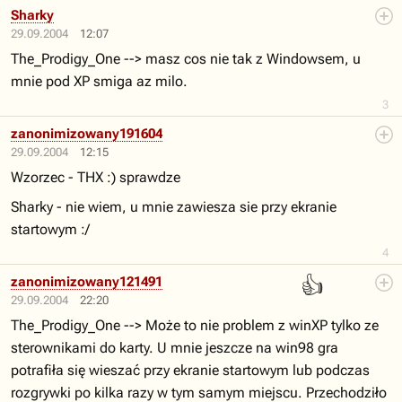
Sharky
29.09.2004
12:07
The_Prodigy_One --> masz cos nie tak z Windowsem, u
mnie pod XP smiga az milo.
3
zanonimizowany191604
29.09.2004
12:15
Wzorzec - THX :) sprawdze
Sharky - nie wiem, u mnie zawiesza sie przy ekranie
startowym :/
4
👍
zanonimizowany121491
29.09.2004
22:20
The_Prodigy_One --> Może to nie problem z winXP tylko ze
sterownikami do karty. U mnie jeszcze na win98 gra
potrafiła się wieszać przy ekranie startowym lub podczas
rozgrywki po kilka razy w tym samym miejscu. Przechodziło