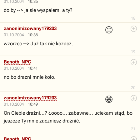
01.10.2004
10:35
dolby --> ja sie wyspalem, a ty?
18
😐
zanonimizowany179203
01.10.2004
10:36
wzorzec --> Już tak nie kozacz.
19
Benoth_NPC
01.10.2004
10:41
no bo drazni mnie kolo.
20
😁
zanonimizowany179203
01.10.2004
10:49
On Ciebie drażni...? Łoooo... zabawne... uciekam stąd, bo
jeszcze Ty mnie zaczniesz drażnić.
21
Benoth_NPC