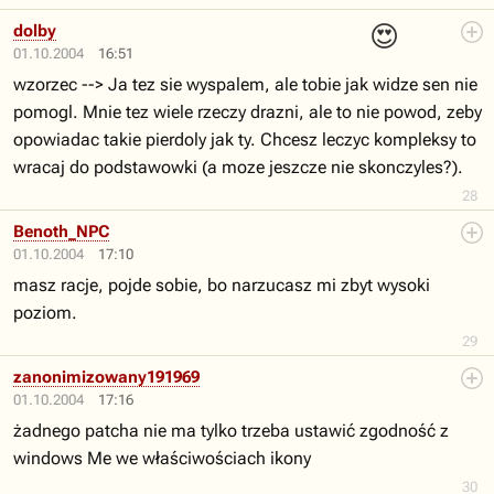
😍
dolby
01.10.2004
16:51
wzorzec --> Ja tez sie wyspalem, ale tobie jak widze sen nie
pomogl. Mnie tez wiele rzeczy drazni, ale to nie powod, zeby
opowiadac takie pierdoly jak ty. Chcesz leczyc kompleksy to
wracaj do podstawowki (a moze jeszcze nie skonczyles?).
28
Benoth_NPC
01.10.2004
17:10
masz racje, pojde sobie, bo narzucasz mi zbyt wysoki
poziom.
29
zanonimizowany191969
01.10.2004
17:16
żadnego patcha nie ma tylko trzeba ustawić zgodność z
windows Me we właściwościach ikony
30