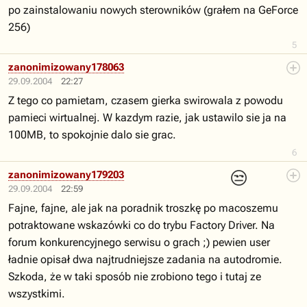
po zainstalowaniu nowych sterowników (grałem na GeForce
256)
5
zanonimizowany178063
29.09.2004
22:27
Z tego co pamietam, czasem gierka swirowala z powodu
pamieci wirtualnej. W kazdym razie, jak ustawilo sie ja na
100MB, to spokojnie dalo sie grac.
6
😒
zanonimizowany179203
29.09.2004
22:59
Fajne, fajne, ale jak na poradnik troszkę po macoszemu
potraktowane wskazówki co do trybu Factory Driver. Na
forum konkurencyjnego serwisu o grach ;) pewien user
ładnie opisał dwa najtrudniejsze zadania na autodromie.
Szkoda, że w taki sposób nie zrobiono tego i tutaj ze
wszystkimi.