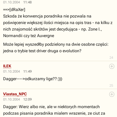
01.10.2004
11:48
==>[dRaXer]
Szkoda że konwencja poradnika nie pozwala na
poświęcenie większej ilości miejsca na opis tras - na kilku z
nich znajomość skrótów jest decydująca - np. Zone I.,
Normandii czy też Auvergne
Może lepiej wyszedłby podzielony na dwie osobne części:
jedna o trybie test driver druga o evolution?
24
ILEK
01.10.2004
11:49
Dagger---->odkurzamy lige??:)))
25
Viastas_NPC
01.10.2004
12:09
Dagger: Wierz albo nie, ale w niektorych momentach
podczas pisania poradnika mialem wrazenie, ze ciut za