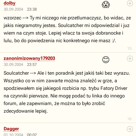
😱
dolby
30.09.2004
23:38
wzorzec --> Ty mi niczego nie przetlumaczysz, bo widac, ze
jakis niegramotny jestes. Soulcatcher mi odpowiedzial i juz
wiem na czym stoje. Lepiej wlacz ta swoja dobranocke i
lulu, bo do powiedzenia nic konkretnego nie masz :/.
15
😊
zanonimizowany179203
30.09.2004
23:57
Soulcatcher --> Ale i ten poradnik jest jakiś taki bez wyrazu.
Wszystko co w nim zawarte można znaleźć w grze, a
spodziewałem się jakiegoś rozbicia np. trybu Fatory Driver
na czynniki pierwsze. Nie mogę podać tu linka do innego
forum, ale zapewniam, że można to było zrobić
zdecydowanie lepiej.
16
Dagger
01.10.2004
00:02