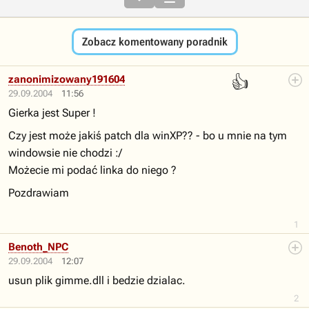
Zobacz komentowany poradnik
👍
zanonimizowany191604
29.09.2004
11:56
Gierka jest Super !
Czy jest może jakiś patch dla winXP?? - bo u mnie na tym
windowsie nie chodzi :/
Możecie mi podać linka do niego ?
Pozdrawiam
1
Benoth_NPC
29.09.2004
12:07
usun plik gimme.dll i bedzie dzialac.
2