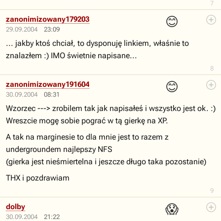
7
😊
zanonimizowany179203
29.09.2004
23:09
... jakby ktoś chciał, to dysponuję linkiem, właśnie to
znalazłem :) IMO świetnie napisane...
8
😊
zanonimizowany191604
30.09.2004
08:31
Wzorzec ---> zrobilem tak jak napisałeś i wszystko jest ok. :)
Wreszcie mogę sobie pograć w tą gierkę na XP.
A tak na marginesie to dla mnie jest to razem z
undergroundem najlepszy NFS
(gierka jest nieśmiertelna i jeszcze długo taka pozostanie)
THX i pozdrawiam
9
😱
dolby
30.09.2004
21:22