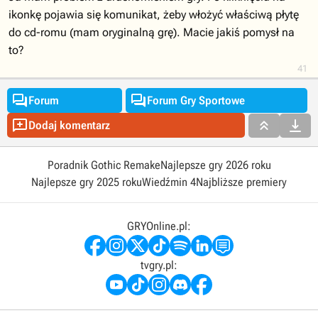
ikonkę pojawia się komunikat, żeby włożyć właściwą płytę
do cd-romu (mam oryginalną grę). Macie jakiś pomysł na
to?
41


Forum
Forum Gry Sportowe



Dodaj komentarz
Poradnik Gothic Remake
Najlepsze gry 2026 roku
Najlepsze gry 2025 roku
Wiedźmin 4
Najbliższe premiery
GRYOnline.pl:
tvgry.pl: