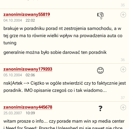
35
👎
zanonimizowany55819
04.10.2004
22:02
brakuje w poradniku porad nt zestrojenia samochodu, a w
tej grze ma to równie wielki wpływ na prowadzenia auta co
tuning
generalnie można było sobie darować ten poradnik
36
😊
zanonimizowany179203
05.10.2004
02:06
nsk|Artek --> Ciężko w ogóle stwierdzić czy to faktycznie jest
poradnik. IMO opisanie czegoś co i tak wiadomo...
37
❓
zanonimizowany445678
25.03.2007
10:09
witam prosze o info... czy porade mam win xp media center
i Need for Speed: Porsche Unleashed mi sie nawet nie chce