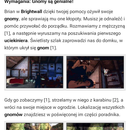
Wymagania:
Gnomy są genialne!
Brian w
Brightwall
dzięki twojej pomocy ożywił swoje
gnomy
, ale sprawiają mu one kłopoty. Musisz je odnaleźć i
pomóc przywołać do porządku. Rozmawiamy z mężczyzną
[1]
, a następnie wyruszamy na poszukiwania pierwszego
uciekiniera
. Świetlisty szlak zaprowadzi nas do domku, w
którym ukrył się
gnom
[1]
.
Gdy go zobaczymy
[1]
, strzelamy w niego z karabinu
[2]
, a
wróci na swoje miejsce w ogrodzie. Lokalizację wszystkich
gnomów
znajdziesz w poświęconej im części poradnika.