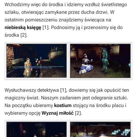
Wchodzimy więc do środka i idziemy wzdłuż świetlistego
szlaku, otwierając zamykane przez ducha drzwi. W
ostatnim pomieszczeniu znajdziemy świecąca na
niebieską księgę
[1]
. Podnosimy ją i przenosimy się do
środka
[2]
.
Wysłuchawszy detektywa
[1]
, dowiemy się jak opuścić ten
magiczny świat. Naszym zadaniem jest odegranie sztuki.
Na początku ubieramy
kostium
stojący na środku placu i
wybieramy opcję
Wyznaj miłość
[2]
.