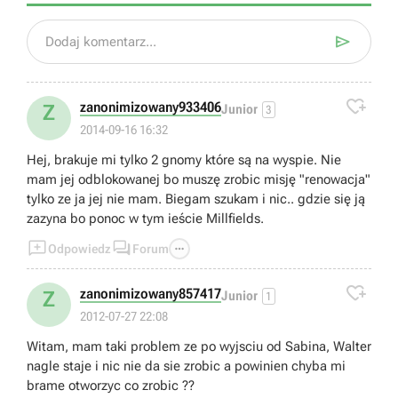

Dodaj komentarz...

zanonimizowany933406
Z
Junior
3
2014-09-16 16:32
Hej, brakuje mi tylko 2 gnomy które są na wyspie. Nie
mam jej odblokowanej bo muszę zrobic misję "renowacja"
tylko ze ja jej nie mam. Biegam szukam i nic.. gdzie się ją
zazyna bo ponoc w tym ieście Millfields.



Odpowiedz
Forum

zanonimizowany857417
Z
Junior
1
2012-07-27 22:08
Witam, mam taki problem ze po wyjsciu od Sabina, Walter
nagle staje i nic nie da sie zrobic a powinien chyba mi
brame otworzyc co zrobic ??