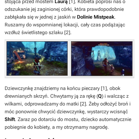
stojąca przed mostem
Laurą
[1]
. Kobieta poprosi nas o
odszukanie jej zaginionej córki, która prawdopodobnie
zabłąkała się w jednej z jaskiń w
Dolinie Mistpeak
.
Ruszamy do wspomnianej lokacji, cały czas podążając
wzdłuż świetlistego szlaku
[2]
.
Dziewczynkę znajdziemy na końcu pieczary
[1]
, obok
drewnianych skrzyń. Chwytamy ją za rękę (
Q
) i walcząc z
wilkami, odprowadzamy do matki
[2]
. Żeby odłożyć broń i
móc ponownie chwycić dziewczynkę, wystarczy wcisnąć
Shift
. Zaraz po dotarciu do mostu, dziecko automatycznie
pobiegnie do kobiety, a my otrzymamy nagrodę.