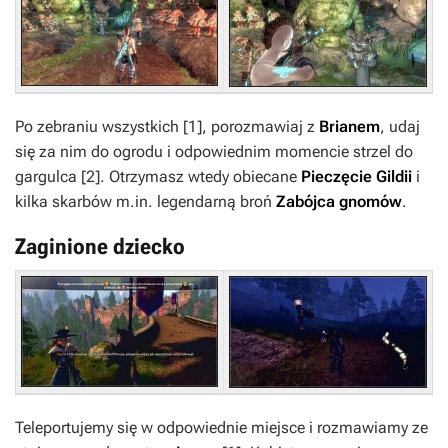
Po zebraniu wszystkich
[1]
, porozmawiaj z
Brianem
, udaj
się za nim do ogrodu i odpowiednim momencie strzel do
gargulca
[2]
. Otrzymasz wtedy obiecane
Pieczęcie Gildii
i
kilka skarbów m.in. legendarną broń
Zabójca gnomów
.
Zaginione dziecko
Teleportujemy się w odpowiednie miejsce i rozmawiamy ze