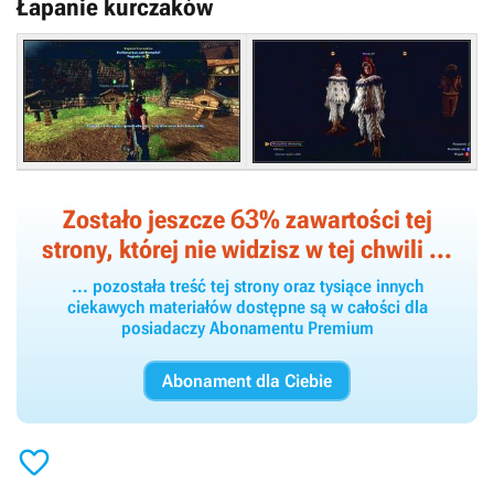
Łapanie kurczaków
63
Zostało jeszcze
% zawartości tej
strony, której nie widzisz w tej chwili ...
... pozostała treść tej strony oraz tysiące innych
ciekawych materiałów dostępne są w całości dla
posiadaczy Abonamentu Premium
Abonament dla Ciebie
