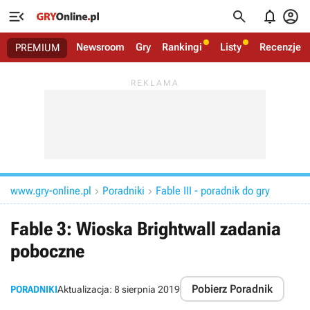




Newsroom
Gry
Rankingi
Listy
Recenzje
PREMIUM
www.gry-online.pl
Poradniki
Fable III - poradnik do gry


Fable 3: Wioska Brightwall zadania
poboczne
Pobierz Poradnik
PORADNIKI
Aktualizacja:
8 sierpnia 2019