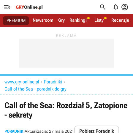




Newsroom
Gry
Rankingi
Listy
Recenzje
PREMIUM
www.gry-online.pl
Poradniki


Call of the Sea - poradnik do gry
Call of the Sea: Rozdział 5, Zatopione
- sekrety
Pobierz Poradnik
PORADNIKI
Aktualizacja:
27 maja 2021