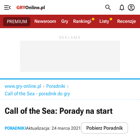




Newsroom
Gry
Rankingi
Listy
Recenzje
PREMIUM
www.gry-online.pl
Poradniki


Call of the Sea - poradnik do gry
Call of the Sea: Porady na start
Pobierz Poradnik
PORADNIKI
Aktualizacja:
24 marca 2021