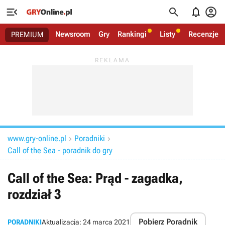




Newsroom
Gry
Rankingi
Listy
Recenzje
PREMIUM
www.gry-online.pl
Poradniki


Call of the Sea - poradnik do gry
Call of the Sea: Prąd - zagadka,
rozdział 3
Pobierz Poradnik
PORADNIKI
Aktualizacja:
24 marca 2021