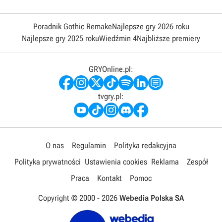
Poradnik Gothic Remake
Najlepsze gry 2026 roku
Najlepsze gry 2025 roku
Wiedźmin 4
Najbliższe premiery
GRYOnline.pl:
tvgry.pl:
O nas
Regulamin
Polityka redakcyjna
Polityka prywatności
Ustawienia cookies
Reklama
Zespół
Praca
Kontakt
Pomoc
Copyright © 2000 -
2026
Webedia Polska SA