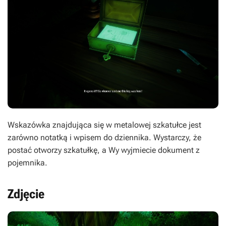
Wskazówka znajdująca się w metalowej szkatułce jest
zarówno notatką i wpisem do dziennika. Wystarczy, że
postać otworzy szkatułkę, a Wy wyjmiecie dokument z
pojemnika.
Zdjęcie