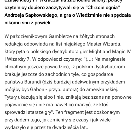
czytelnicy dopiero zaczytywali się w "Chrzcie ognia"
Andrzeja Sapkowskiego, a gra o Wiedźminie nie spędzała
nikomu snu z powiek
.
W październikowym Gamblerze na żółtych stronach
redakcja odpowiada na list niejakiego Master Wizarda,
który pyta o polskiego dystrybutora gier
Might and Magic IV
i
Wizardry 7
. W odpowiedzi czytamy: "(...) Na marginesie
chciałbym jeszcze powiedzieć, iż polskim dystrybutorom
brakuje jeszcze do zachodnich tyle, co gospodarce
państwa Burundi (dziś bardziej adekwatnym przykładem
mógłby być Gabon - przyp. autora) do amerykańskiej.
Tytuły ukazują się albo i nie, znikają bez szans na ponowne
pojawienie się i nie ma nawet co marzyć, że ktoś
sprowadzi starsze gry". Ten fragment jest doskonałym
przykładem tego, jak zmieniły się czasy i jak wiele
wydarzyło się przez te dwadzieścia lat…