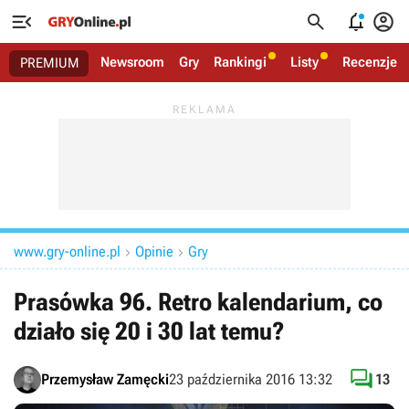




Newsroom
Gry
Rankingi
Listy
Recenzje
PREMIUM
www.gry-online.pl
Opinie
Gry


Prasówka 96. Retro kalendarium, co
działo się 20 i 30 lat temu?

Przemysław Zamęcki
23 października 2016 13:32
13