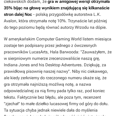
ciekawskich dodam, że
gra w amigowej wersji otrzymała
35% bijąc na głowę wynikiem znajdującą się kilkanaście
stron dalej
Noc
- polską przygodówkę autorstwa L.K.
Avalon, która otrzymała notę 10%. Trzynaście lat później
do tego poziomu będą równać autorzy
Wrzodu na dópie
.
W amerykańskim Computer Gaming World listem miesiąca
zostaje ten podpisany przez jednego z ówczesnych
pracowników LucasArts, Hala Barwooda: "Zauważyłem, że
w sierpniowym numerze zrecenzowaliście naszą grę,
Indiana Jones and his Desktop Adventures
. Dziękuję, za
prawidłową pisownię naszej nazwy". Niby nic ciekawego,
ale kiedy zerkniemy do rzeczonego numeru okaże się, że
gra otrzymała najniższą możliwą notę, a nazwa
odpowiedzialnej za nią firmy pada tylko raz, pod koniec
tekstu. Faktycznie bez błędu, ale poza tym, recenzent
"zjechał" to małe dziełko lucasowej firmy od góry do dołu.
Ta sytuacja chyba jednak niewiele dała do myślenia