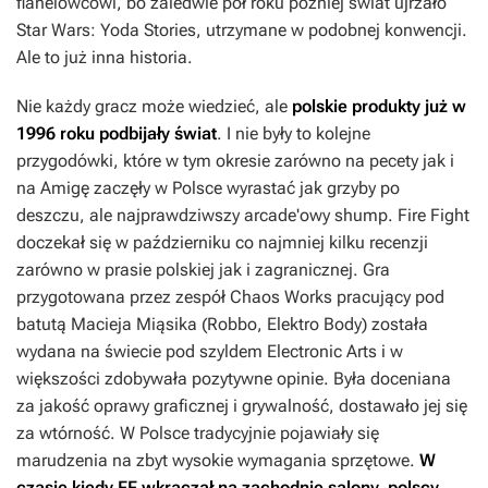
flanelowcowi, bo zaledwie pół roku później świat ujrzało
Star Wars: Yoda Stories
, utrzymane w podobnej konwencji.
Ale to już inna historia.
Nie każdy gracz może wiedzieć, ale
polskie produkty już w
1996 roku podbijały świat
. I nie były to kolejne
przygodówki, które w tym okresie zarówno na pecety jak i
na Amigę zaczęły w Polsce wyrastać jak grzyby po
deszczu, ale najprawdziwszy arcade'owy shump.
Fire Fight
doczekał się w październiku co najmniej kilku recenzji
zarówno w prasie polskiej jak i zagranicznej. Gra
przygotowana przez zespół Chaos Works pracujący pod
batutą Macieja Miąsika (
Robbo, Elektro Body
) została
wydana na świecie pod szyldem Electronic Arts i w
większości zdobywała pozytywne opinie. Była doceniana
za jakość oprawy graficznej i grywalność, dostawało jej się
za wtórność. W Polsce tradycyjnie pojawiały się
marudzenia na zbyt wysokie wymagania sprzętowe.
W
czasie kiedy
FF
wkraczał na zachodnie salony, polscy