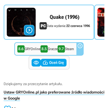
Quake (1996)
Data wydania:
22 czerwca 1996


8.6
8.5
9.7
GRYOnline
Gracze
Steam


Oceń Grę
Dziękujemy za przeczytanie artykułu.
Ustaw GRYOnline.pl jako preferowane źródło wiadomości
w Google