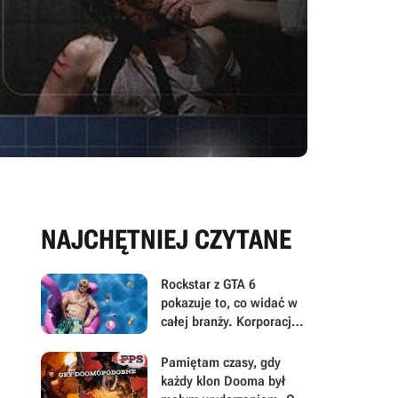
NAJCHĘTNIEJ CZYTANE
Rockstar z GTA 6
pokazuje to, co widać w
całej branży. Korporacje
coraz mniej przejmują się
graczami
Pamiętam czasy, gdy
każdy klon Dooma był