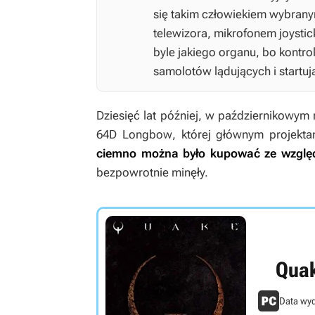
się takim człowiekiem wybran
telewizora, mikrofonem joystic
byle jakiego organu, bo kontrol
samolotów lądujących i startuj
Dziesięć lat później, w październikowy
64D Longbow
, której głównym projekta
ciemno można było kupować ze względu
bezpowrotnie minęły.
Quak
Data wyd