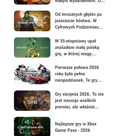
małym wydarzeniem. Oto
moje mniej oczywiste
FPS-y lat 90.
Od mrocznych głębin po
jaszczurze bóstwa. W
Cyfrowych Podziemiach
Drenza wyciągam dobre
gry, które łatwo
W 35-stopniowy upał
przeoczyć
znalazłam małą polską
grę, w której mogę
prowadzić sklep z
roślinami i odpocząć od
Pierwsza połowa 2026
wszystkiego
roku była pełna
niespodzianek. Te gry
najbardziej zasłużyły na
uwagę i Wasz czas
Gry sierpnia 2026. To nie
jest miesiąc wielkich
premier, ale właśnie
dlatego warto przyjrzeć
mu się uważniej
Najlepsze gry w Xbox
Game Pass - 2026