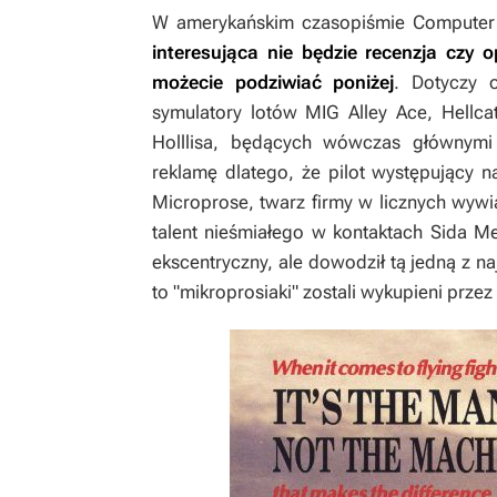
W amerykańskim czasopiśmie Compute
interesująca nie będzie recenzja czy o
możecie podziwiać poniżej
. Dotyczy 
symulatory lotów
MIG Alley Ace
,
Hellca
Holllisa, będących wówczas głównym
reklamę dlatego, że pilot występujący na 
Microprose, twarz firmy w licznych wywia
talent nieśmiałego w kontaktach Sida M
ekscentryczny, ale dowodził tą jedną z na
to "mikroprosiaki" zostali wykupieni prze