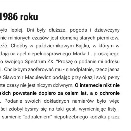
 1986 roku
było lepiej. Dni były dłuższe, pogoda i dziewczyny
wanie minionych czasów jest domeną starych pierników,
eźć. Choćby w październikowym Bajtku, w którym w
iadają na apel niepełnosprawnego Marka L. proszącego
 swojego Spectrum ZX. "Proszę o podanie mi adresu
rtki. Chciałbym zaoferować mu - nieodpłatnie, rzecz jasna
e Sławomir Maculewicz podając przy okazji swój pełny
mte czasy nie jest niczym dziwnym.
O internecie nikt nie
skich powstanie dopiero za osiem lat, a o ochronie
. Podanie swoich dokładnych namiarów było więc
ści zdobylibyśmy się na taki gest, wymieniając listy i
i sumienie "odpaleniem" niepotrzebnego kodziku przez