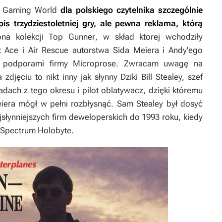
r Gaming World
dla polskiego czytelnika szczególnie
pis trzydziestoletniej gry, ale pewna reklama, którą
ona kolekcji
Top Gunner
, w skład ktorej wchodziły
t Ace
i
Air Rescue
autorstwa Sida Meiera i Andy'ego
i podporami firmy Microprose. Zwracam uwagę na
zdjęciu to nikt inny jak słynny Dziki Bill Stealey, szef
dach z tego okresu i pilot oblatywacz, dzięki któremu
eiera mógł w pełni rozbłysnąć. Sam Stealey był dosyć
jsłynniejszych firm deweloperskich do 1993 roku, kiedy
z Spectrum Holobyte.