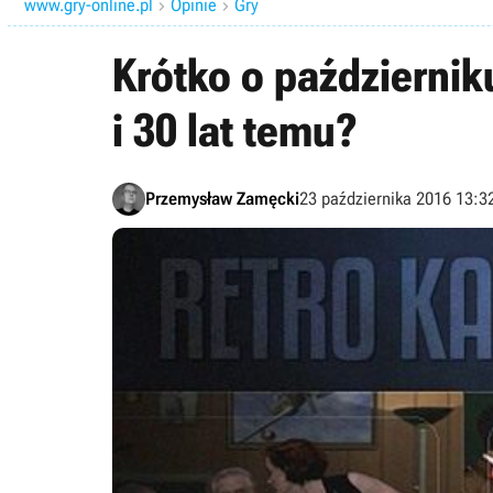
www.gry-online.pl
Opinie
Gry


Krótko o październik
i 30 lat temu?
Przemysław Zamęcki
23 października 2016 13:3