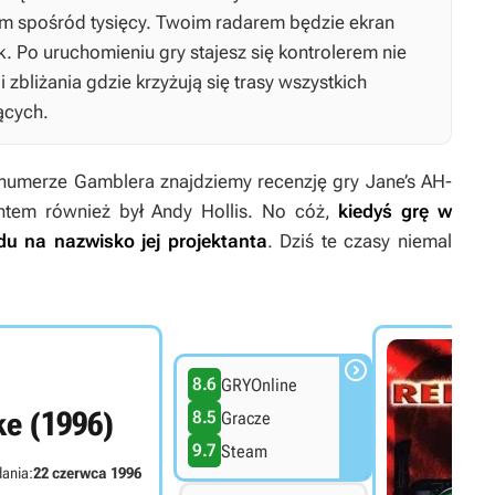
ym spośród tysięcy. Twoim radarem będzie ekran
k. Po uruchomieniu gry stajesz się kontrolerem nie
i zbliżania gdzie krzyżują się trasy wszystkich
ących.
m numerze Gamblera znajdziemy recenzję gry
Jane’s AH-
ntem również był Andy Hollis. No cóż,
kiedyś grę w
 na nazwisko jej projektanta
. Dziś te czasy niemal

8.6
GRYOnline
e (1996)
8.5
Gracze
9.7
Steam
ania:
22 czerwca 1996