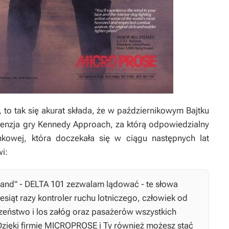
to tak się akurat składa, że w październikowym Bajtku
cenzja gry
Kennedy Approach
, za którą odpowiedzialny
nkowej, która doczekała się w ciągu następnych lat
i:
 land" - DELTA 101 zezwalam lądować - te słowa
siąt razy kontroler ruchu lotniczego, człowiek od
zeństwo i los załóg oraz pasażerów wszystkich
zięki firmie MICROPROSE i Ty również możesz stać