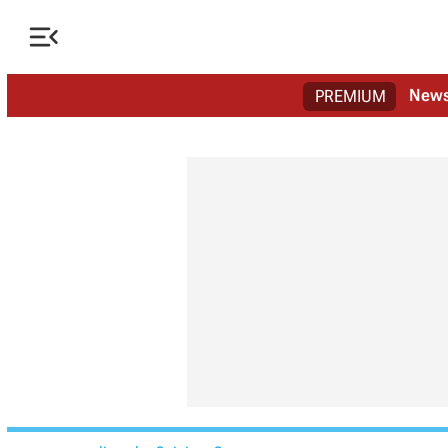

New
PREMIUM