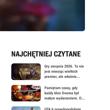
NAJCHĘTNIEJ CZYTANE
Gry sierpnia 2026. To nie
jest miesiąc wielkich
premier, ale właśnie
dlatego warto przyjrzeć
mu się uważniej
Pamiętam czasy, gdy
każdy klon Dooma był
małym wydarzeniem. Oto
moje mniej oczywiste
FPS-y lat 90.
GTA 6 prawdopodobnie