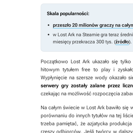
Skala popularności:
przeszło 20 milionów graczy na cały
w
Lost Ark
na Steamie gra teraz średni
miesięcy przekracza 300 tys. (
źródło
).
Początkowo
Lost Ark
ukazało się tylko 
hitowym tytułem free to play i zys
Wypłynięcie na szersze wody okazało si
serwery gry zostały zalane przez licz
czekając na możliwość rozpoczęcia zaba
Na całym świecie w
Lost Ark
bawiło się 
porównaniu do innych tytułów na tej liści
trzeba pamiętać, że azjatycka produkcj
rzeszy odbiorców. Jeśli twórcy w dalsz