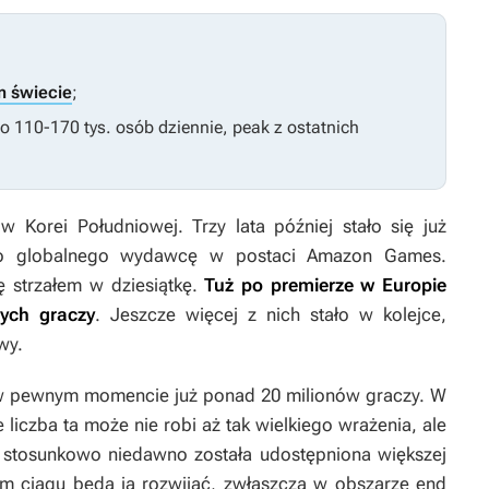
m świecie
;
o 110-170 tys. osób dziennie, peak z ostatnich
w Korei Południowej. Trzy lata później stało się już
kało globalnego wydawcę w postaci Amazon Games.
ę strzałem w dziesiątkę.
Tuż po premierze w Europie
nych graczy
. Jeszcze więcej z nich stało w kolejce,
wy.
w pewnym momencie już ponad 20 milionów graczy. W
e liczba ta może nie robi aż tak wielkiego wrażenia, ale
a stosunkowo niedawno została udostępniona większej
ym ciągu będą ją rozwijać, zwłaszcza w obszarze end