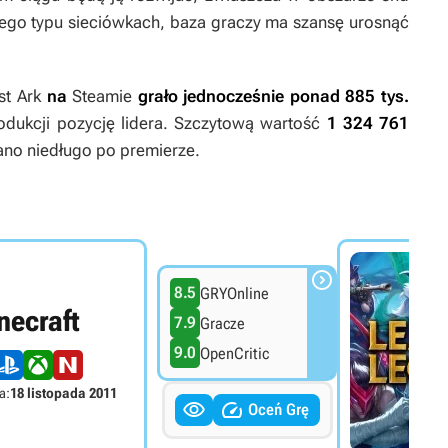
tego typu sieciówkach, baza graczy ma szansę urosnąć
st Ark
na
Steamie
grało jednocześnie ponad 885 tys.
odukcji pozycję lidera. Szczytową wartość
1 324 761
o niedługo po premierze.

8.5
GRYOnline
necraft
7.9
Gracze
9.0
OpenCritic
a:
18 listopada 2011


Oceń Grę