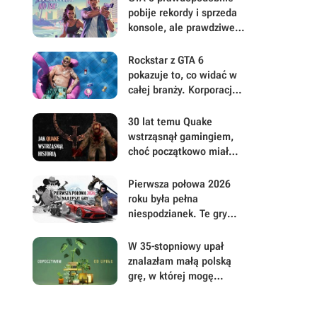
pobije rekordy i sprzeda
konsole, ale prawdziwe
pytanie brzmi, ile gracze
będą musieli mu
Rockstar z GTA 6
wybaczyć
pokazuje to, co widać w
całej branży. Korporacje
coraz mniej przejmują się
graczami
30 lat temu Quake
wstrząsnął gamingiem,
choć początkowo miał
być zupełnie inną grą
Pierwsza połowa 2026
roku była pełna
niespodzianek. Te gry
najbardziej zasłużyły na
uwagę i Wasz czas
W 35-stopniowy upał
znalazłam małą polską
grę, w której mogę
prowadzić sklep z
roślinami i odpocząć od