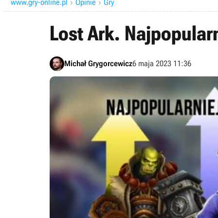
www.gry-online.pl
Opinie
Gry


Lost Ark. Najpopular
Michał Grygorcewicz
6 maja 2023 11:36