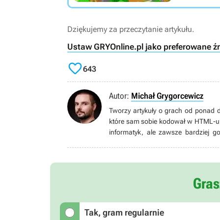
Dziękujemy za przeczytanie artykułu.
Ustaw GRYOnline.pl jako preferowane ź

643
Autor:
Michał Grygorcewicz
Tworzy artykuły o grach od ponad d
które sam sobie kodował w HTML-u, p
informatyk, ale zawsze bardziej g
postanowił związać swoją przyszłoś
jakich nie jest w stanie dać inne 
stawiające na narrację. Uważa, że Ni
Gras
Tak, gram regularnie