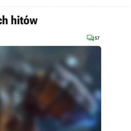
ch hitów

57