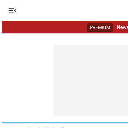

New
PREMIUM