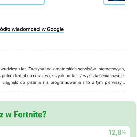
ródło wiadomości w Google
wudziestu lat. Zaczynał od amatorskich serwisów internetowych,
otem trafiał do coraz większych portali. Z wykształcenia inżynier
o ciągnęło do pisania niż programowania i to z tym pierwszym
ć. W grach przede wszystkim szuka opowieści, emocji i immersji,
medium – stąd wśród jego ulubionych tytułów dominują produkcje
eR: Automata to najlepsza gra, jaka kiedykolwiek powstała.
z w Fortnite?
12,8
%