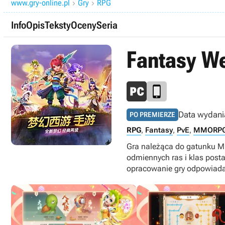
www.gry-online.pl
Gry
RPG


Info
Opis
Teksty
Oceny
Seria
Fantasy W
Data wydani
PO PREMIERZE
RPG
,
Fantasy
,
PvE
,
MMORP
Gra należąca do gatunku MM
odmiennych ras i klas posta
opracowanie gry odpowiada