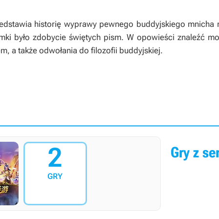
edstawia historię wyprawy pewnego buddyjskiego mnicha na
ymki było zdobycie świętych pism. W opowieści znaleźć moż
rem, a także odwołania do filozofii buddyjskiej.
2
Gry z ser
GRY