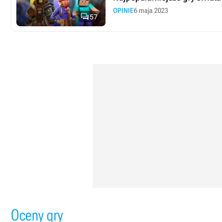
OPINIE
6 maja 2023

57
Oceny gry