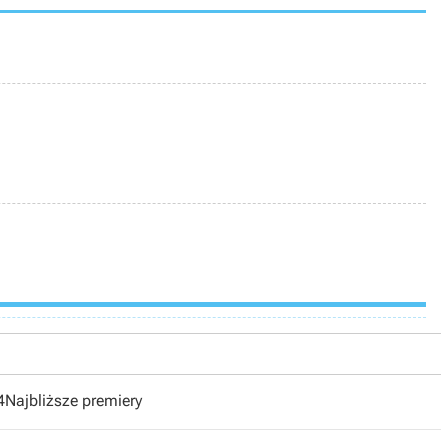
4
Najbliższe premiery