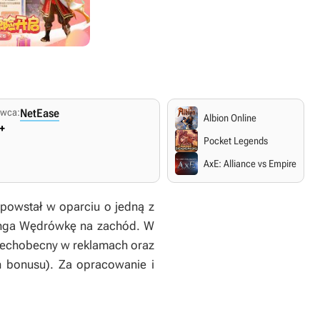
wca:
NetEase
Albion Online
+
Pocket Legends
AxE: Alliance vs Empire
powstał w oparciu o jedną z
enga
Wędrówkę na zachód
. W
szechobecny w reklamach oraz
h bonusu). Za opracowanie i