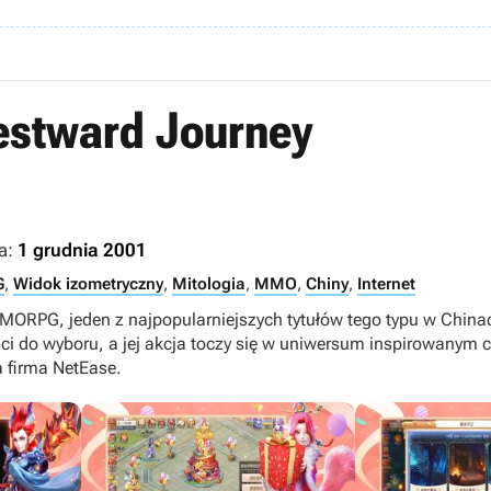
estward Journey
a:
1 grudnia 2001
G
,
Widok izometryczny
,
Mitologia
,
MMO
,
Chiny
,
Internet
ORPG, jeden z najpopularniejszych tytułów tego typu w Chinach
ci do wyboru, a jej akcja toczy się w uniwersum inspirowanym c
 firma NetEase.