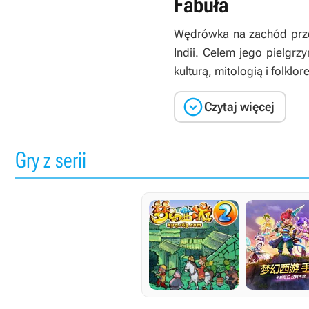
Fabuła
Wędrówka na zachód
prz
Indii. Celem jego pielgrz
kulturą, mitologią i folklo

Czytaj więcej
Gry z serii