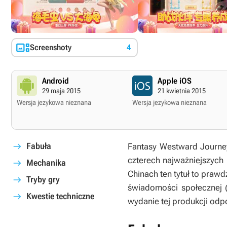

Screenshoty
4
Android
Apple iOS
29 maja 2015
21 kwietnia 2015
Wersja jezykowa nieznana
Wersja jezykowa nieznana
Fabuła
Fantasy Westward Journ
czterech najważniejszych 
Mechanika
Chinach ten tytuł to praw
Tryby gry
świadomości społecznej 
Kwestie techniczne
wydanie tej produkcji odp