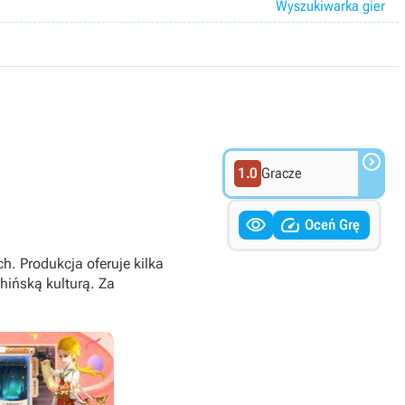
Wyszukiwarka gier

1.0
Gracze


Oceń Grę
. Produkcja oferuje kilka
hińską kulturą. Za