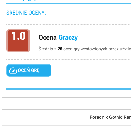
ŚREDNIE OCENY:
1.0
Ocena
Graczy
Średnia z
25
ocen gry wystawionych przez użytko

OCEŃ GRĘ
Poradnik Gothic R