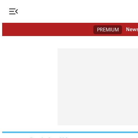

New
PREMIUM