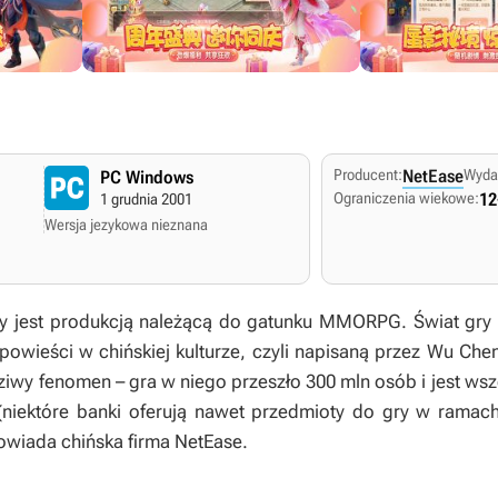
Producent:
NetEase
Wyda
PC Windows
Ograniczenia wiekowe:
12
1 grudnia 2001
Wersja jezykowa nieznana
ey
jest produkcją należącą do gatunku MMORPG. Świat gry 
powieści w chińskiej kulturze, czyli napisaną przez Wu Ch
dziwy fenomen – gra w niego przeszło 300 mln osób i jest w
(niektóre banki oferują nawet przedmioty do gry w ramac
owiada chińska firma NetEase.