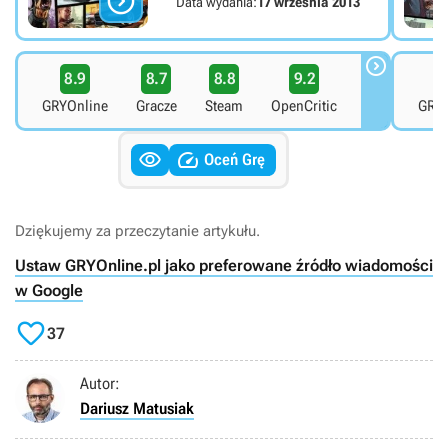

Data wydania:
17 września 2013

8.9
8.7
8.8
9.2
8
GRYOnline
Gracze
Steam
OpenCritic
GRYO


Oceń Grę
Dziękujemy za przeczytanie artykułu.
Ustaw GRYOnline.pl jako preferowane źródło wiadomości
w Google

37
Autor:
Dariusz Matusiak