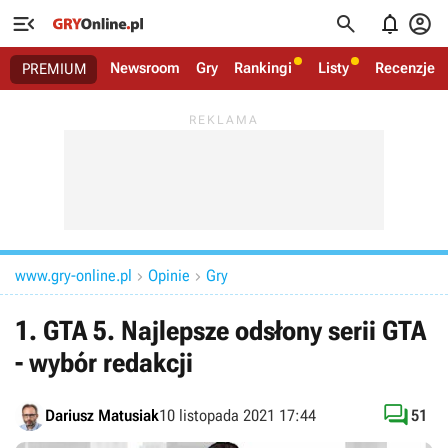




Newsroom
Gry
Rankingi
Listy
Recenzje
PREMIUM
www.gry-online.pl
Opinie
Gry


1. GTA 5. Najlepsze odsłony serii GTA
- wybór redakcji

Dariusz Matusiak
10 listopada 2021 17:44
51