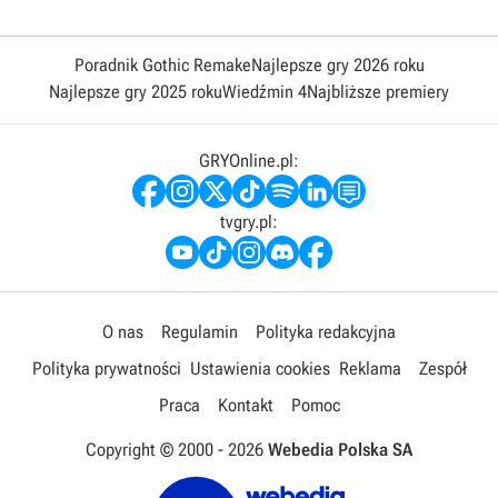
Poradnik Gothic Remake
Najlepsze gry 2026 roku
Najlepsze gry 2025 roku
Wiedźmin 4
Najbliższe premiery
GRYOnline.pl:
tvgry.pl:
O nas
Regulamin
Polityka redakcyjna
Polityka prywatności
Ustawienia cookies
Reklama
Zespół
Praca
Kontakt
Pomoc
Copyright © 2000 -
2026
Webedia Polska SA