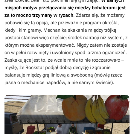
zrealizować cele i kto powinien się tym zająć.
W samych
misjach motyw przełączania się między bohaterami jest
za to mocno trzymany w ryzach
. Zdarza się, że możemy
pobawić się tą opcją, ale przeważnie program określa,
kiedy i kim gramy. Mechanika skakania między trójką
postaci stanowi więc częściej środek narracji niż system, z
którym można eksperymentować. Nigdy zatem nie zostaje
on w pełni rozwinięty i uwolniony spod jarzma ograniczeń.
Zaskakujące jest to, że wcale mnie to nie rozczarowało –
myślę, że Rockstar podjął dobrą decyzję i zgrabnie
balansuje między grą liniową a swobodną (mówię rzecz
jasna o mechanice napadów, a nie samym świecie).