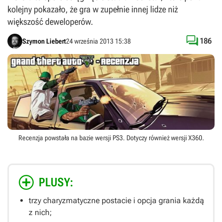
kolejny pokazało, że gra w zupełnie innej lidze niż
większość deweloperów.

186
Szymon Liebert
24 września 2013 15:38
Recenzja powstała na bazie wersji
PS3
. Dotyczy również wersji
X360
.
PLUSY:
trzy charyzmatyczne postacie i opcja grania każdą
z nich;