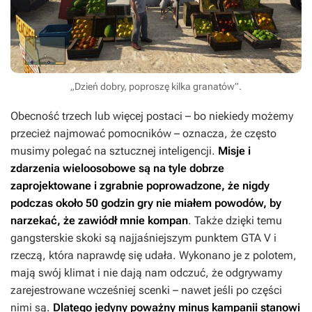
„Dzień dobry, poproszę kilka granatów”.
Obecność trzech lub więcej postaci – bo niekiedy możemy
przecież najmować pomocników – oznacza, że często
musimy polegać na sztucznej inteligencji.
Misje i
zdarzenia wieloosobowe są na tyle dobrze
zaprojektowane i zgrabnie poprowadzone, że nigdy
podczas około 50 godzin gry nie miałem powodów, by
narzekać, że zawiódł mnie kompan
. Także dzięki temu
gangsterskie skoki są najjaśniejszym punktem
GTA V
i
rzeczą, która naprawdę się udała. Wykonano je z polotem,
mają swój klimat i nie dają nam odczuć, że odgrywamy
zarejestrowane wcześniej scenki – nawet jeśli po części
nimi są.
Dlatego jedyny poważny minus kampanii stanowi