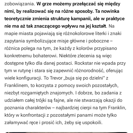
zobowiązania.
W grze możemy przełączać się między
nimi, by realizować się na różne sposoby. Ta nowinka
teoretycznie zmienia strukturę kampanii, ale w praktyce
nie ma aż tak znaczącego wpływu na jej kształt
. Na
mapie miasta pojawiają się różnokolorowe literki i znaki
zapytania symbolizujące misje główne i poboczne –
różnica polega na tym, że każdy z kolorów przypisano
konkretnemu bohaterowi. Niektóre zlecenia są więc
dostępne tylko dla danej postaci. Rockstar nie wpada przy
tym w rutynę i stara się zapewnić różnorodność, oferując
wiele konfiguracji. To Trevor „buja się po dzielni” z
Franklinem, to korzysta z pomocy swoich pozostałych,
niezbyt rozgarniętych znajomych. I dobrze, bo zadania z
udziałem całej trójki są fajne, ale nie stwarzają okazji do
poznania charakterów – najbardziej cierpi na tym Franklin,
który w konfrontacji z pozostałymi panami może tylko
załamywać ręce i prosić ich, żeby się uspokoili.