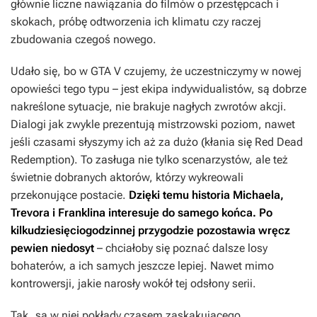
głównie liczne nawiązania do filmów o przestępcach i
skokach, próbę odtworzenia ich klimatu czy raczej
zbudowania czegoś nowego.
Udało się, bo w
GTA V
czujemy, że uczestniczymy w nowej
opowieści tego typu – jest ekipa indywidualistów, są dobrze
nakreślone sytuacje, nie brakuje nagłych zwrotów akcji.
Dialogi jak zwykle prezentują mistrzowski poziom, nawet
jeśli czasami słyszymy ich aż za dużo (kłania się
Red Dead
Redemption
). To zasługa nie tylko scenarzystów, ale też
świetnie dobranych aktorów, którzy wykreowali
przekonujące postacie.
Dzięki temu historia Michaela,
Trevora i Franklina interesuje do samego końca. Po
kilkudziesięciogodzinnej przygodzie pozostawia wręcz
pewien niedosyt
– chciałoby się poznać dalsze losy
bohaterów, a ich samych jeszcze lepiej. Nawet mimo
kontrowersji, jakie narosły wokół tej odsłony serii.
Tak, są w niej pokłady czasem zaskakującego