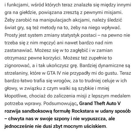
i funkcjami, wśród których teraz znalazła się między innymi
gra na giełdzie, powiązana zresztą z pewnymi misjami.
Żeby zarobić na manipulacjach akcjami, należy śledzić
świat gry, są też metody na to, żeby na niego wpływać.
Prosty jest system zmiany statystyk postaci – na pewno nie
trzeba się z nim męczyć ani nawet bardzo nad nim
zastanawiać. Możesz się w to zagłębić i w zamian
otrzymasz pewne korzyści. Możesz też zupełnie to
zignorować, a i tak ukończysz grę. Bardziej dynamiczne są
strzelaniny, które w
GTA IV
nie przypadły mi do gustu. Teraz
bardzo łatwo trafia się wrogów, za to trudniej celuje w ich
głowy, w związku z czym walki są szybkie i mniej
kłopotliwe, chociaż do zaliczenia misji z lepszym medalem
potrzeba wprawy. Podsumowując
,
Grand Theft Auto V
rozwija sandboksową formułę Rockstara w udany sposób
– chwyta nas w swoje szpony i nie wypuszcza, ale
jednocześnie nie dusi zbyt mocnym uściskiem
.