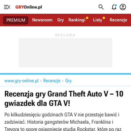




Newsroom
Gry
Rankingi
Listy
Recenzje
PREMIUM
www.gry-online.pl
Recenzje
Gry


Recenzja gry Grand Theft Auto V – 10
gwiazdek dla GTA V!
Po kilkudziesięciu godzinach GTA V nie przestaje bawić i
zadziwiać. Historia gangsterów Michaela, Franklina i
Trevora to spore osiągnięcie studia Rockstar, które po raz