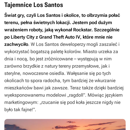
Tajemnice Los Santos
Świat gry, czyli Los Santos i okolice, to olbrzymia połać
terenu, pełna świetnych lokacji. Jestem pod dużym
wrażeniem roboty, jaką wykonał Rockstar. Szczególnie
po Liberty City z
Grand Theft Auto IV
, które mnie nie
zachwyciło
. W Los Santos deweloperzy mogli zaszaleć i
wykorzystać bogatszą paletę kolorów. Miasto urzeka za
dnia i nocą, bo jest zróżnicowane – występują w nim
zarówno brzydkie z natury tereny przemysłowe, jak i
sterylne, nowoczesne osiedla. Wałęsanie się po tych
okolicach to spora radocha, tym bardziej że wkurzanie
mieszkańców bawi jak zawsze. Teraz także dzięki bardziej
wyeksponowanemu modelowi „ragdoll”. Mówiąc językiem
marketingowym: „rzucanie się pod koła jeszcze nigdy nie
było tak fajne!”.