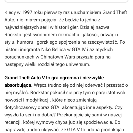
Kiedy w 1997 roku pierwszy raz uruchamiałem
Grand Theft
Auto
, nie miałem pojęcia, że będzie to jedna z
najważniejszych serii w historii gier. Dzisiaj nazwa
Rockstar jest synonimem rozmachu i jakości, odwagi i
stylu, humoru i gorzkiego spojrzenia na rzeczywistość. Po
historii imigranta Niko Bellica w
GTA IV
i azjatyckich
porachunkach w
Chinatown Wars
przyszła pora na
następny wielki rozdział tego uniwersum.
Grand Theft Auto V
to gra ogromna i niezwykle
absorbująca.
Wręcz trudno się od niej oderwać i przestać o
niej myśleć. Rockstar pokusił się przy tym o parę istotnych
nowości i modyfikacji, które nieco zmieniają
dotychczasowy obraz GTA, akcentując inne aspekty. Czy
wyszło to serii na dobre? Przekonajcie się sami w naszej
recenzji, której wymowy chyba już się spodziewacie. Bo
naprawdę trudno ukrywać, że
GTA V
to udana produkcja i