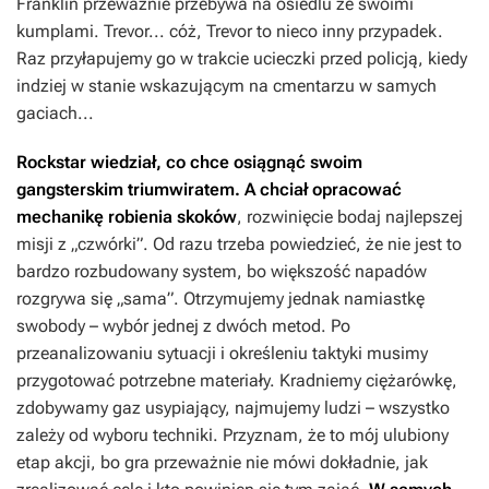
Franklin przeważnie przebywa na osiedlu ze swoimi
kumplami. Trevor... cóż, Trevor to nieco inny przypadek.
Raz przyłapujemy go w trakcie ucieczki przed policją, kiedy
indziej w stanie wskazującym na cmentarzu w samych
gaciach...
Rockstar wiedział, co chce osiągnąć swoim
gangsterskim triumwiratem. A chciał opracować
mechanikę robienia skoków
, rozwinięcie bodaj najlepszej
misji z „czwórki”. Od razu trzeba powiedzieć, że nie jest to
bardzo rozbudowany system, bo większość napadów
rozgrywa się „sama”. Otrzymujemy jednak namiastkę
swobody – wybór jednej z dwóch metod. Po
przeanalizowaniu sytuacji i określeniu taktyki musimy
przygotować potrzebne materiały. Kradniemy ciężarówkę,
zdobywamy gaz usypiający, najmujemy ludzi – wszystko
zależy od wyboru techniki. Przyznam, że to mój ulubiony
etap akcji, bo gra przeważnie nie mówi dokładnie, jak