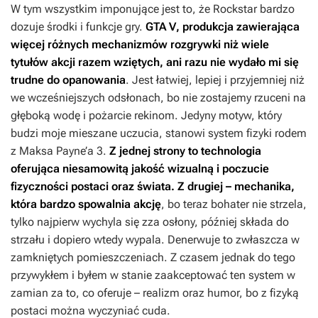
W tym wszystkim imponujące jest to, że Rockstar bardzo
dozuje środki i funkcje gry.
GTA V
, produkcja zawierająca
więcej różnych mechanizmów rozgrywki niż wiele
tytułów akcji razem wziętych, ani razu nie wydało mi się
trudne do opanowania
. Jest łatwiej, lepiej i przyjemniej niż
we wcześniejszych odsłonach, bo nie zostajemy rzuceni na
głęboką wodę i pożarcie rekinom. Jedyny motyw, który
budzi moje mieszane uczucia, stanowi system fizyki rodem
z
Maksa Payne’a 3
.
Z jednej strony to technologia
oferująca niesamowitą jakość wizualną i poczucie
fizyczności postaci oraz świata. Z drugiej – mechanika,
która bardzo spowalnia akcję
, bo teraz bohater nie strzela,
tylko najpierw wychyla się zza osłony, później składa do
strzału i dopiero wtedy wypala. Denerwuje to zwłaszcza w
zamkniętych pomieszczeniach. Z czasem jednak do tego
przywykłem i byłem w stanie zaakceptować ten system w
zamian za to, co oferuje – realizm oraz humor, bo z fizyką
postaci można wyczyniać cuda.