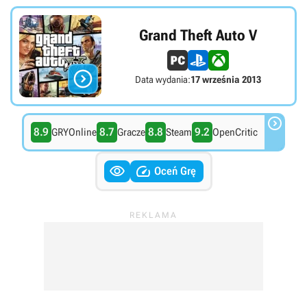
Grand Theft Auto V

Data wydania:
17 września 2013

8.9
8.7
8.8
9.2
GRYOnline
Gracze
Steam
OpenCritic


Oceń Grę