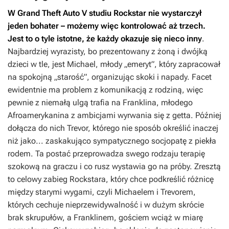
W
Grand Theft Auto V
studiu Rockstar nie wystarczył
jeden bohater – możemy więc kontrolować aż trzech.
Jest to o tyle istotne, że każdy okazuje się nieco inny
.
Najbardziej wyrazisty, bo prezentowany z żoną i dwójką
dzieci w tle, jest Michael, młody „emeryt”, który zapracował
na spokojną „starość”, organizując skoki i napady. Facet
ewidentnie ma problem z komunikacją z rodziną, więc
pewnie z niemałą ulgą trafia na Franklina, młodego
Afroamerykanina z ambicjami wyrwania się z getta. Później
dołącza do nich Trevor, którego nie sposób określić inaczej
niż jako... zaskakująco sympatycznego socjopatę z piekła
rodem. Ta postać przeprowadza swego rodzaju terapię
szokową na graczu i co rusz wystawia go na próby. Zresztą
to celowy zabieg Rockstara, który chce podkreślić różnicę
między starymi wygami, czyli Michaelem i Trevorem,
których cechuje nieprzewidywalność i w dużym skrócie
brak skrupułów, a Franklinem, gościem wciąż w miarę