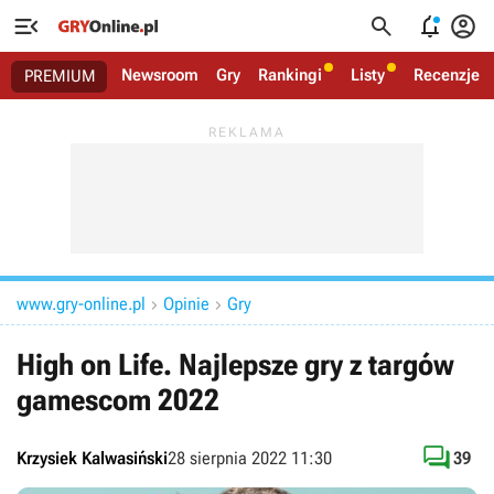




Newsroom
Gry
Rankingi
Listy
Recenzje
PREMIUM
www.gry-online.pl
Opinie
Gry


High on Life. Najlepsze gry z targów
gamescom 2022

Krzysiek Kalwasiński
28 sierpnia 2022 11:30
39