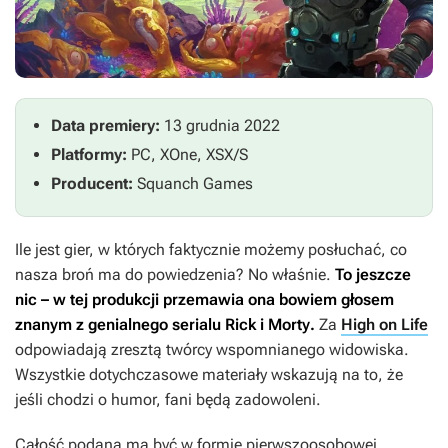
Data premiery:
13 grudnia 2022
Platformy:
PC, XOne, XSX/S
Producent:
Squanch Games
Ile jest gier, w których faktycznie możemy posłuchać, co
nasza broń ma do powiedzenia? No właśnie.
To jeszcze
nic – w tej produkcji przemawia ona bowiem głosem
znanym z genialnego serialu
Rick i Morty
.
Za
High on Life
odpowiadają zresztą twórcy wspomnianego widowiska.
Wszystkie dotychczasowe materiały wskazują na to, że
jeśli chodzi o humor, fani będą zadowoleni.
Całość podana ma być w formie pierwszoosobowej