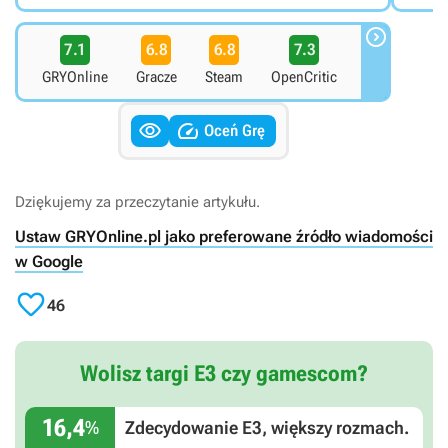

7.1
6.8
6.8
7.3
GRYOnline
Gracze
Steam
OpenCritic


Oceń Grę
Dziękujemy za przeczytanie artykułu.
Ustaw GRYOnline.pl jako preferowane źródło wiadomości
w Google

46
Wolisz targi E3 czy gamescom?
16,4
%
Zdecydowanie E3, większy rozmach.