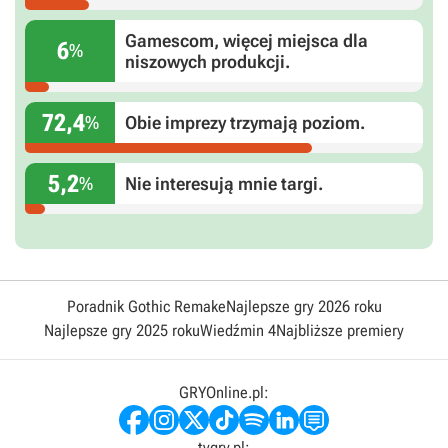
Gamescom, więcej miejsca dla
6
%
niszowych produkcji.
72,4
%
Obie imprezy trzymają poziom.
5,2
%
Nie interesują mnie targi.
Poradnik Gothic Remake
Najlepsze gry 2026 roku
Najlepsze gry 2025 roku
Wiedźmin 4
Najbliższe premiery
GRYOnline.pl:
tvgry.pl: