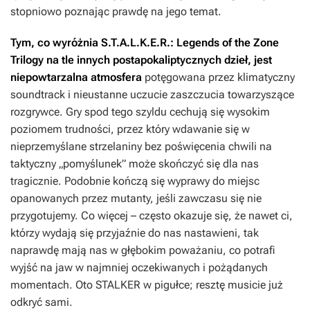
stopniowo poznając prawdę na jego temat.
Tym, co wyróżnia
S.T.A.L.K.E.R.: Legends of the Zone
Trilogy
na tle innych postapokaliptycznych dzieł, jest
niepowtarzalna atmosfera
potęgowana przez klimatyczny
soundtrack i nieustanne uczucie zaszczucia towarzyszące
rozgrywce. Gry spod tego szyldu cechują się wysokim
poziomem trudności, przez który wdawanie się w
nieprzemyślane strzelaniny bez poświęcenia chwili na
taktyczny „pomyślunek” może skończyć się dla nas
tragicznie. Podobnie kończą się wyprawy do miejsc
opanowanych przez mutanty, jeśli zawczasu się nie
przygotujemy. Co więcej – często okazuje się, że nawet ci,
którzy wydają się przyjaźnie do nas nastawieni, tak
naprawdę mają nas w głębokim poważaniu, co potrafi
wyjść na jaw w najmniej oczekiwanych i pożądanych
momentach. Oto
STALKER
w pigułce; resztę musicie już
odkryć sami.