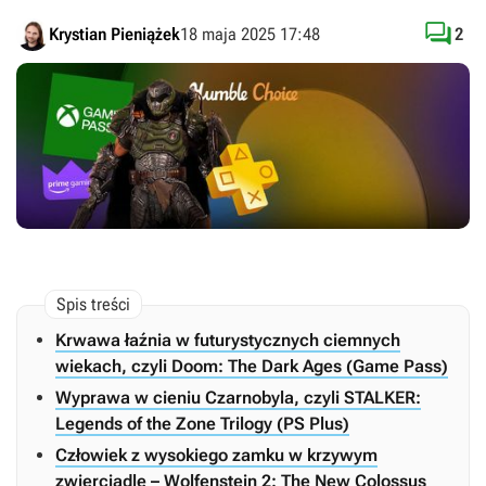

Krystian Pieniążek
18 maja 2025 17:48
2
Krwawa łaźnia w futurystycznych ciemnych
wiekach, czyli Doom: The Dark Ages (Game Pass)
Wyprawa w cieniu Czarnobyla, czyli STALKER:
Legends of the Zone Trilogy (PS Plus)
Człowiek z wysokiego zamku w krzywym
zwierciadle – Wolfenstein 2: The New Colossus