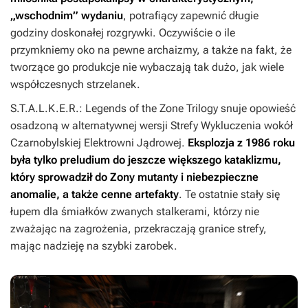
„wschodnim” wydaniu
, potrafiący zapewnić długie
godziny doskonałej rozgrywki. Oczywiście o ile
przymkniemy oko na pewne archaizmy, a także na fakt, że
tworzące go produkcje nie wybaczają tak dużo, jak wiele
współczesnych strzelanek.
S.T.A.L.K.E.R.: Legends of the Zone Trilogy
snuje opowieść
osadzoną w alternatywnej wersji Strefy Wykluczenia wokół
Czarnobylskiej Elektrowni Jądrowej.
Eksplozja z 1986 roku
była tylko preludium do jeszcze większego kataklizmu,
który sprowadził do Zony mutanty i niebezpieczne
anomalie, a także cenne artefakty
. Te ostatnie stały się
łupem dla śmiałków zwanych stalkerami, którzy nie
zważając na zagrożenia, przekraczają granice strefy,
mając nadzieję na szybki zarobek.