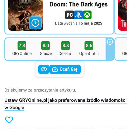
Doom: The Dark Ages

Data wydania:
15 maja 2025

7.8
8.0
8.8
8.6
7
GRYOnline
Gracze
Steam
OpenCritic
GRYO


Oceń Grę
Dziękujemy za przeczytanie artykułu.
Ustaw GRYOnline.pl jako preferowane źródło wiadomości
w Google
