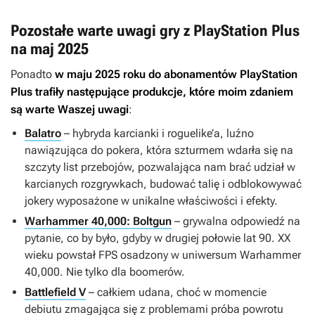
Pozostałe warte uwagi gry z PlayStation Plus
na maj 2025
Ponadto
w maju 2025 roku do abonamentów PlayStation
Plus trafiły następujące produkcje, które moim zdaniem
są warte Waszej uwagi
:
Balatro
– hybryda karcianki i roguelike’a, luźno
nawiązująca do pokera, która szturmem wdarła się na
szczyty list przebojów, pozwalająca nam brać udział w
karcianych rozgrywkach, budować talię i odblokowywać
jokery wyposażone w unikalne właściwości i efekty.
Warhammer 40,000: Boltgun
– grywalna odpowiedź na
pytanie, co by było, gdyby w drugiej połowie lat 90. XX
wieku powstał FPS osadzony w uniwersum
Warhammer
40,000
. Nie tylko dla boomerów.
Battlefield V
– całkiem udana, choć w momencie
debiutu zmagająca się z problemami próba powrotu