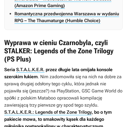
(Amazon Prime Gaming)
Romantyczna przedwojenna Warszawa w wydaniu
RPG – The Thaumaturge (Humble Choice)
Wyprawa w cieniu Czarnobyla, czyli
STALKER: Legends of the Zone Trilogy
(PS Plus)
Seria
S.T.A.L.K.E.R.
przez długie lata omijała konsole
szerokim łukiem
. Nim zadomowiła się na nich na dobre za
sprawą drugiej odsłony tego cyklu, która jednak nie
pojawiła się (jeszcze?) na PlayStation, GSC Game World do
spółki z polskim Mataboo opracowali kompilację
zawierającą trzy pierwsze gry spod tego szyldu.
S.T.A.L.K.E.R.: Legends of the Zone Trilogy
, bo o tym
pakiecie mowa, to smakowity kąsek dla każdego
miłośnika postapokalipsy w charakterystycznym,