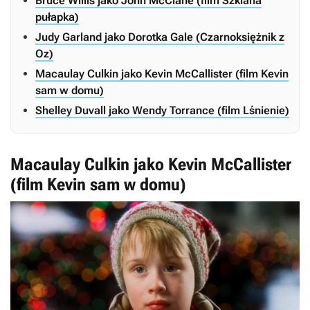
Bruce Willis jako John McClane (film Szklana
pułapka)
Judy Garland jako Dorotka Gale (Czarnoksiężnik z
Oz)
Macaulay Culkin jako Kevin McCallister (film Kevin
sam w domu)
Shelley Duvall jako Wendy Torrance (film Lśnienie)
Macaulay Culkin jako Kevin McCallister
(film Kevin sam w domu)