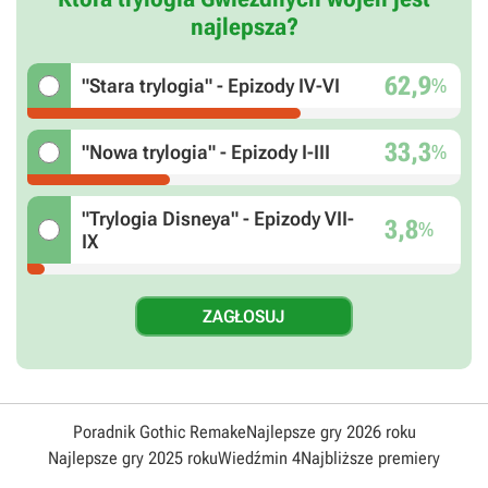
najlepsza?
62,9
%
"Stara trylogia" - Epizody IV-VI
33,3
%
"Nowa trylogia" - Epizody I-III
"Trylogia Disneya" - Epizody VII-
3,8
%
IX
Poradnik Gothic Remake
Najlepsze gry 2026 roku
Najlepsze gry 2025 roku
Wiedźmin 4
Najbliższe premiery