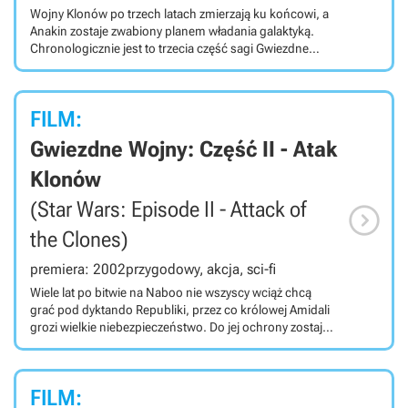
Wojny Klonów po trzech latach zmierzają ku końcowi, a
Anakin zostaje zwabiony planem władania galaktyką.
Chronologicznie jest to trzecia część sagi Gwiezdne
wojny, choć powstała jako szósta w 2005 roku. Za
reżyserię ponownie odpowiadał George Lucas.
FILM:
Gwiezdne Wojny: Część II - Atak
Klonów
(Star Wars: Episode II - Attack of

the Clones)
premiera: 2002
przygodowy, akcja, sci-fi
Wiele lat po bitwie na Naboo nie wszyscy wciąż chcą
grać pod dyktando Republiki, przez co królowej Amidali
grozi wielkie niebezpieczeństwo. Do jej ochrony zostają
przydzieleni Jedi Anakin Skywalker i Obi-Wan Kenobi,
którzy przypadkowo odkrywają tajemniczy spisek.
FILM: