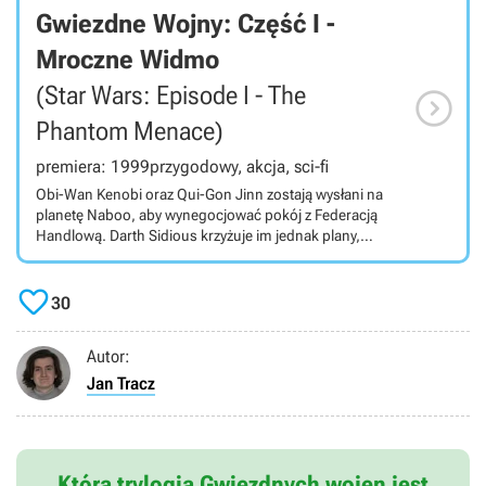
Gwiezdne Wojny: Część I -
Mroczne Widmo
(Star Wars: Episode I - The

Phantom Menace)
premiera: 1999
przygodowy, akcja, sci-fi
Obi-Wan Kenobi oraz Qui-Gon Jinn zostają wysłani na
planetę Naboo, aby wynegocjować pokój z Federacją
Handlową. Darth Sidious krzyżuje im jednak plany,
dokonując inwazji na tę małą planetę. Jedi wraz z
królową Naboo uciekają na Tatooine i poznają małego

chłopca imieniem Anakin.
30
Autor:
Jan Tracz
Która trylogia Gwiezdnych wojen jest