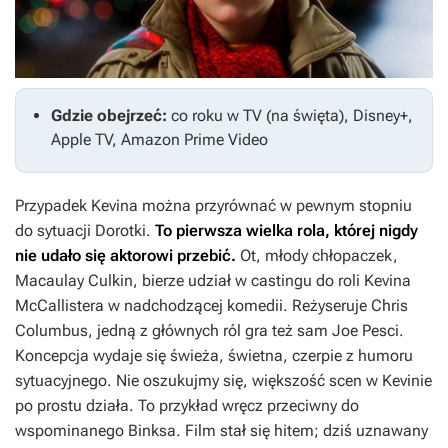
Gdzie obejrzeć:
co roku w TV (na święta), Disney+,
Apple TV, Amazon Prime Video
Przypadek Kevina można przyrównać w pewnym stopniu
do sytuacji Dorotki.
To pierwsza wielka rola, której nigdy
nie udało się aktorowi przebić.
Ot, młody chłopaczek,
Macaulay Culkin, bierze udział w castingu do roli Kevina
McCallistera w nadchodzącej komedii. Reżyseruje Chris
Columbus, jedną z głównych ról gra też sam Joe Pesci.
Koncepcja wydaje się świeża, świetna, czerpie z humoru
sytuacyjnego. Nie oszukujmy się, większość scen w
Kevinie
po prostu działa. To przykład wręcz przeciwny do
wspominanego Binksa. Film stał się hitem; dziś uznawany