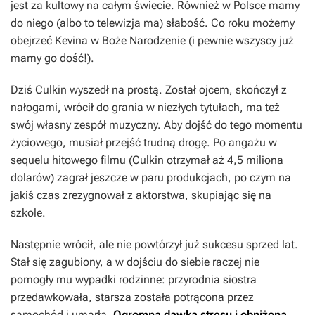
jest za kultowy na całym świecie. Również w Polsce mamy
do niego (albo to telewizja ma) słabość. Co roku możemy
obejrzeć
Kevina
w Boże Narodzenie (i pewnie wszyscy już
mamy go dość!).
Dziś Culkin wyszedł na prostą. Został ojcem, skończył z
nałogami, wrócił do grania w niezłych tytułach, ma też
swój własny zespół muzyczny. Aby dojść do tego momentu
życiowego, musiał przejść trudną drogę. Po angażu w
sequelu hitowego filmu (Culkin otrzymał aż 4,5 miliona
dolarów) zagrał jeszcze w paru produkcjach, po czym na
jakiś czas zrezygnował z aktorstwa, skupiając się na
szkole.
Następnie wrócił, ale nie powtórzył już sukcesu sprzed lat.
Stał się zagubiony, a w dojściu do siebie raczej nie
pomogły mu wypadki rodzinne: przyrodnia siostra
przedawkowała, starsza została potrącona przez
samochód i umarła.
Ogromna dawka stresu i obniżona