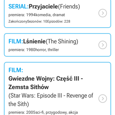
SERIAL:
Przyjaciele
(Friends)

premiera: 1994
komedia, dramat
Zakończony
Sezonów: 10
Epizodów: 228
FILM:
Lśnienie
(The Shining)

premiera: 1980
horror, thriller
FILM:
Gwiezdne Wojny: Część III -
Zemsta Sithów
(Star Wars: Episode III - Revenge of

the Sith)
premiera: 2005
sci-fi, przygodowy, akcja