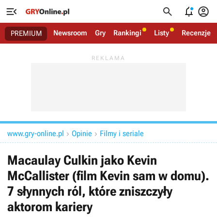




Newsroom
Gry
Rankingi
Listy
Recenzje
PREMIUM
www.gry-online.pl
Opinie
Filmy i seriale


Macaulay Culkin jako Kevin
McCallister (film Kevin sam w domu).
7 słynnych ról, które zniszczyły
aktorom kariery