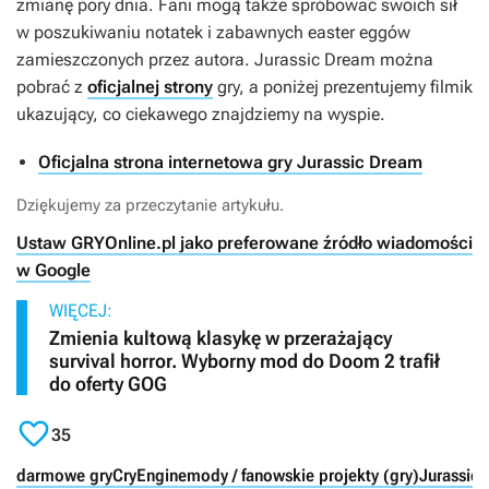
zmianę pory dnia. Fani mogą także spróbować swoich sił
w poszukiwaniu notatek i zabawnych easter eggów
zamieszczonych przez autora.
Jurassic Dream
można
pobrać z
oficjalnej strony
gry, a poniżej prezentujemy filmik
ukazujący, co ciekawego znajdziemy na wyspie.
Oficjalna strona internetowa gry Jurassic Dream
Dziękujemy za przeczytanie artykułu.
Ustaw GRYOnline.pl jako preferowane źródło wiadomości
w Google
WIĘCEJ:
Zmienia kultową klasykę w przerażający
survival horror. Wyborny mod do Doom 2 trafił
do oferty GOG

35
darmowe gry
CryEngine
mody / fanowskie projekty (gry)
Jurassic 