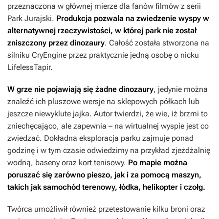
przeznaczona w głównej mierze dla fanów filmów z serii
Park Jurajski
.
Produkcja pozwala na zwiedzenie wyspy w
alternatywnej rzeczywistości, w której park nie został
zniszczony przez dinozaury
. Całość została stworzona na
silniku CryEngine przez praktycznie jedną osobę o nicku
LifelessTapir.
W grze nie pojawiają się żadne dinozaury
, jedynie można
znaleźć ich pluszowe wersje na sklepowych półkach lub
jeszcze niewyklute jajka. Autor twierdzi, że wie, iż brzmi to
zniechęcająco, ale zapewnia – na wirtualnej wyspie jest co
zwiedzać. Dokładna eksploracja parku zajmuje ponad
godzinę i w tym czasie odwiedzimy na przykład zjeżdżalnię
wodną, baseny oraz kort tenisowy.
Po mapie można
poruszać się zarówno pieszo, jak i za pomocą maszyn,
takich jak samochód terenowy, łódka, helikopter i czołg.
Twórca umożliwił również przetestowanie kilku broni oraz