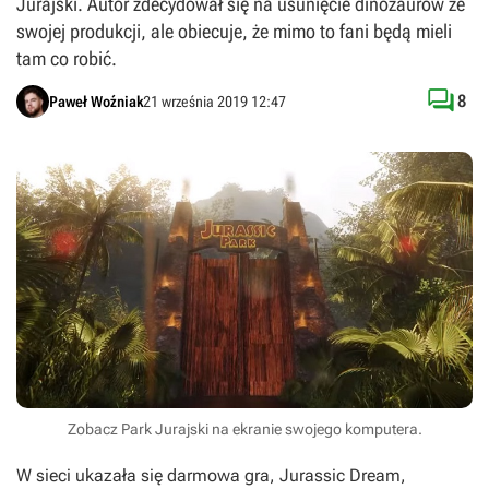
Jurajski. Autor zdecydował się na usunięcie dinozaurów ze
swojej produkcji, ale obiecuje, że mimo to fani będą mieli
tam co robić.

8
Paweł Woźniak
21 września 2019 12:47
Zobacz Park Jurajski na ekranie swojego komputera.
W sieci ukazała się darmowa gra,
Jurassic Dream
,