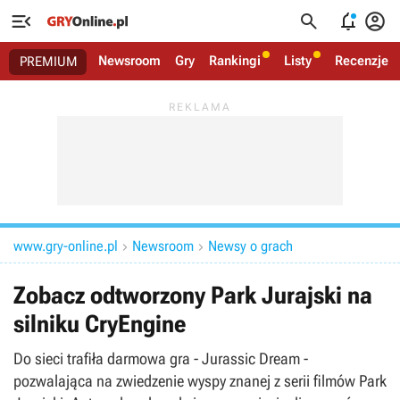




Newsroom
Gry
Rankingi
Listy
Recenzje
PREMIUM
www.gry-online.pl
Newsroom
Newsy o grach


Zobacz odtworzony Park Jurajski na
silniku CryEngine
Do sieci trafiła darmowa gra - Jurassic Dream -
pozwalająca na zwiedzenie wyspy znanej z serii filmów Park