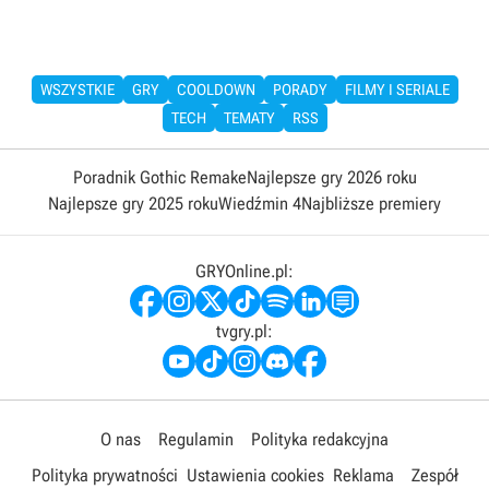
WSZYSTKIE
GRY
COOLDOWN
PORADY
FILMY I SERIALE
TECH
TEMATY
RSS
Poradnik Gothic Remake
Najlepsze gry 2026 roku
Najlepsze gry 2025 roku
Wiedźmin 4
Najbliższe premiery
GRYOnline.pl:
tvgry.pl:
O nas
Regulamin
Polityka redakcyjna
Polityka prywatności
Ustawienia cookies
Reklama
Zespół