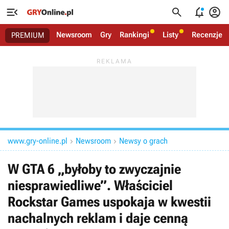




Newsroom
Gry
Rankingi
Listy
Recenzje
PREMIUM
www.gry-online.pl
Newsroom
Newsy o grach


W GTA 6 „byłoby to zwyczajnie
niesprawiedliwe”. Właściciel
Rockstar Games uspokaja w kwestii
nachalnych reklam i daje cenną