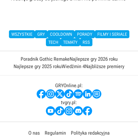
WSZYSTKIE
GRY
COOLDOWN
PORADY
FILMY I SERIALE
TECH
TEMATY
RSS
Poradnik Gothic Remake
Najlepsze gry 2026 roku
Najlepsze gry 2025 roku
Wiedźmin 4
Najbliższe premiery
GRYOnline.pl:
tvgry.pl:
O nas
Regulamin
Polityka redakcyjna