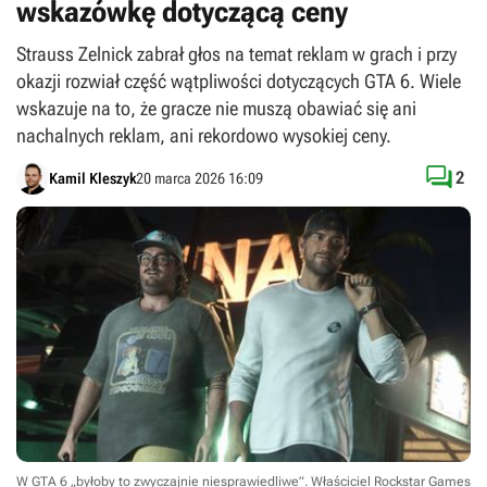
wskazówkę dotyczącą ceny
Strauss Zelnick zabrał głos na temat reklam w grach i przy
okazji rozwiał część wątpliwości dotyczących GTA 6. Wiele
wskazuje na to, że gracze nie muszą obawiać się ani
nachalnych reklam, ani rekordowo wysokiej ceny.

2
Kamil Kleszyk
20 marca 2026 16:09
W GTA 6 „byłoby to zwyczajnie niesprawiedliwe”. Właściciel Rockstar Games