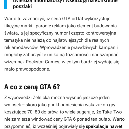
twierdzą informatorzy i wskazują na konkretne
poszlaki
Warto tu zaznaczyć, iż seria
GTA
od lat wykorzystuje
fikcyjne marki i parodie reklam jako element budowania
świata, a jej specyficzny humor i często kontrowersyjna
tematyka nie należą do najłatwiejszych dla realnych
reklamodawców. Wprowadzenie prawdziwych kampanii
mogłoby zaburzyć tę unikalną tożsamość i nadszarpnąć
wizerunek Rockstar Games, więc tym bardziej wydaje się
mało prawdopodobne.
A co z ceną GTA 6?
Z wypowiedzi Zelnicka można wysnuć jeszcze jeden
wniosek – skoro jako punkt odniesienia wskazał on gry
kosztujące 70–80 dolarów, to wiele sugeruje, że Take-Two
nie zamierza windować ceny
GTA 6
ponad ten pułap. Warto
przypomnieć, iż wcześniej pojawiały się
spekulacje nawet