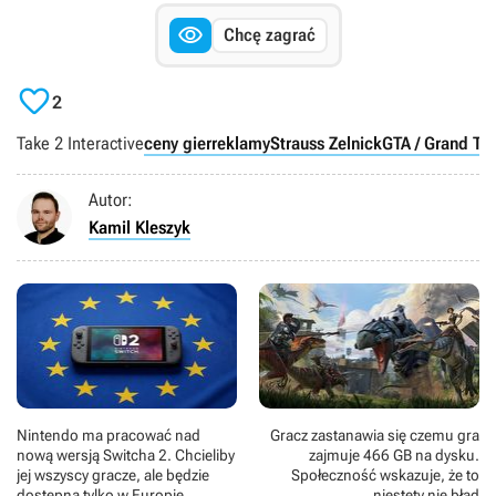

Chcę zagrać

2
Take 2 Interactive
ceny gier
reklamy
Strauss Zelnick
GTA / Grand Th
Autor:
Kamil Kleszyk
Nintendo ma pracować nad
Gracz zastanawia się czemu gra
nową wersją Switcha 2. Chcieliby
zajmuje 466 GB na dysku.
jej wszyscy gracze, ale będzie
Społeczność wskazuje, że to
dostępna tylko w Europie,
niestety nie błąd