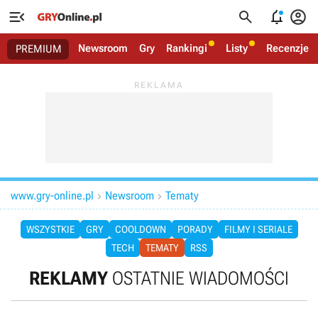




Newsroom
Gry
Rankingi
Listy
Recenzje
PREMIUM
www.gry-online.pl
Newsroom
Tematy


WSZYSTKIE
GRY
COOLDOWN
PORADY
FILMY I SERIALE
TECH
TEMATY
RSS
REKLAMY
OSTATNIE WIADOMOŚCI