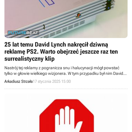
25 lat temu David Lynch nakręcił dziwną
reklamę PS2. Warto obejrzeć jeszcze raz ten
surrealistyczny klip
Nastrój tej reklamy z pogranicza snu i halucynacji mógł powstać
tylko w głowie wielkiego wizjonera. W tym przypadku był nim David
Lynch, gdyż to właśnie on stworzył surrealistyczną reklamę PS2.
Arkadiusz Strzała
17 stycznia 2025 15:00