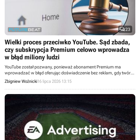

23
Wielki proces przeciwko YouTube. Sąd zbada,
czy subskrypcja Premium celowo wprowadza
w błąd miliony ludzi
YouTube został pozwany, ponieważ abonament Premium ma
wprowadzać w błąd oferując doświadczenie bez reklam, gdy twórcy
wplatają sponsorowane segmenty do filmów.
Zbigniew Woźnicki
16 lipca 2026 13:15