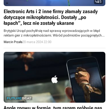

5
Electronic Arts i 2 inne firmy złamały zasady
dotyczące mikropłatności. Dostały „po
łapach”, lecz nie zostały ukarane
Brytyjski Urząd pochylił się nad sprawą wprowadzających w błąd
reklam gier z mikropłatnościami. Wśród podmiotów pociągniętych
do odpowiedzialności znalazła się firma Electronic Arts. Tym razem
Marcin Przała
20 marca 2024 22:00
jednak skończyło się wyłącznie na ostrzeżeniu.
Apple znowu w formie, tym razem próbuje nas