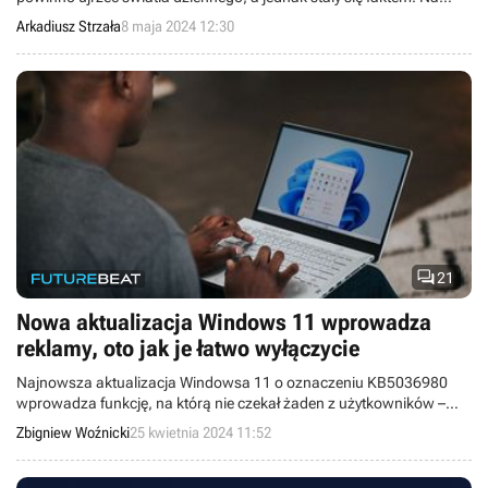
szczęście da się je wyłączyć, w sposób prosty i w jednej aplikacji.
Arkadiusz Strzała
8 maja 2024 12:30

21
Nowa aktualizacja Windows 11 wprowadza
reklamy, oto jak je łatwo wyłączycie
Najnowsza aktualizacja Windowsa 11 o oznaczeniu KB5036980
wprowadza funkcję, na którą nie czekał żaden z użytkowników –
reklamy w Menu Start. Na szczęście jest sposób, żeby od razu je
Zbigniew Woźnicki
25 kwietnia 2024 11:52
wyłączyć.