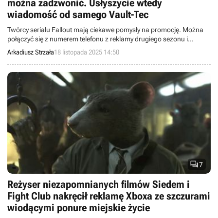
można zadzwonić. Usłyszycie wtedy
wiadomość od samego Vault-Tec
Twórcy serialu Fallout mają ciekawe pomysły na promocję. Można
połączyć się z numerem telefonu z reklamy drugiego sezonu i
usłyszeć dość intrygującą wiadomość.
Arkadiusz Strzała
18 listopada 2025 14:50

7
Reżyser niezapomnianych filmów Siedem i
Fight Club nakręcił reklamę Xboxa ze szczurami
wiodącymi ponure miejskie życie