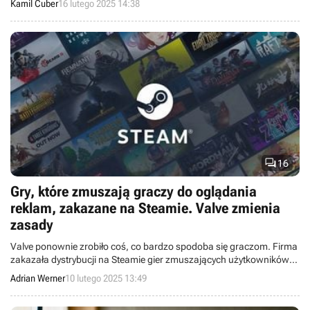
Kamil Cuber
16 lutego 2025 14:38

16
Gry, które zmuszają graczy do oglądania
reklam, zakazane na Steamie. Valve zmienia
zasady
Valve ponownie zrobiło coś, co bardzo spodoba się graczom. Firma
zakazała dystrybucji na Steamie gier zmuszających użytkowników
do oglądania reklam.
Adrian Werner
10 lutego 2025 13:49