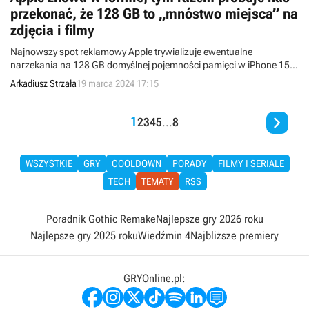
przekonać, że 128 GB to „mnóstwo miejsca” na
zdjęcia i filmy
Najnowszy spot reklamowy Apple trywializuje ewentualne
narzekania na 128 GB domyślnej pojemności pamięci w iPhone 15.
Według firmy nie ma powodów do zmartwień, miejsca nie
Arkadiusz Strzała
19 marca 2024 17:15
zabraknie.

1
2
3
4
5
...
8
WSZYSTKIE
GRY
COOLDOWN
PORADY
FILMY I SERIALE
TECH
TEMATY
RSS
Poradnik Gothic Remake
Najlepsze gry 2026 roku
Najlepsze gry 2025 roku
Wiedźmin 4
Najbliższe premiery
GRYOnline.pl: