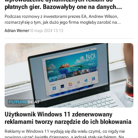
płatnych gier. Bazowałyby one na danych
zbieranych podczas rozgrywki
Podczas rozmowy z inwestorami prezes EA, Andrew Wilson,
rozmarzył się o tym, jak dużo jego firma mogłaby zarobić na
reklamach w płatnych grach. Kilka zespołów wydawcy już pracuje
Adrian Werner
10 maja 2024 13:13
nad takimi rozwiązaniami.
Użytkownik Windows 11 zdenerwowany
reklamami tworzy narzędzie do ich blokowania
Reklamy w Windows 11 wydają się dla wielu czymś, co nigdy nie
powinno ujrzeć światła dziennego, a jednak stały się faktem. Na