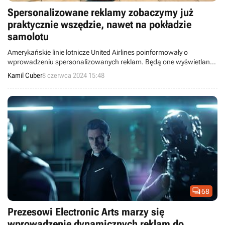
Spersonalizowane reklamy zobaczymy już
praktycznie wszędzie, nawet na pokładzie
samolotu
Amerykańskie linie lotnicze United Airlines poinformowały o
wprowadzeniu spersonalizowanych reklam. Będą one wyświetlane
na ekranach zainstalowanych w oparciach foteli.
Kamil Cuber
8 czerwca 2024 15:48

68
Prezesowi Electronic Arts marzy się
wprowadzenie dynamicznych reklam do