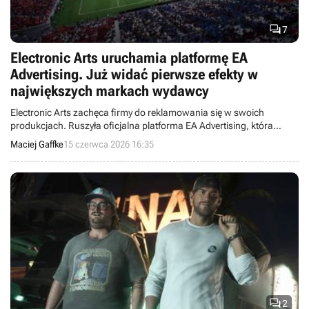

7
Electronic Arts uruchamia platformę EA
Advertising. Już widać pierwsze efekty w
największych markach wydawcy
Electronic Arts zachęca firmy do reklamowania się w swoich
produkcjach. Ruszyła oficjalna platforma EA Advertising, która
pomoże markom w dotarciu do graczy EA Sports FC, Battlefielda czy
Maciej Gaffke
15 czerwca 2026 16:35
The Sims.

2