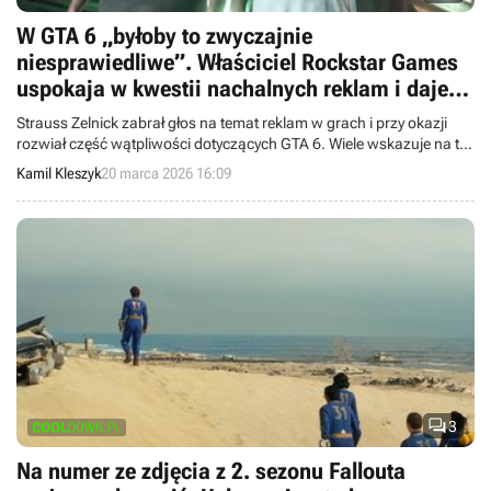
W GTA 6 „byłoby to zwyczajnie
niesprawiedliwe”. Właściciel Rockstar Games
uspokaja w kwestii nachalnych reklam i daje
cenną wskazówkę dotyczącą ceny
Strauss Zelnick zabrał głos na temat reklam w grach i przy okazji
rozwiał część wątpliwości dotyczących GTA 6. Wiele wskazuje na to,
że gracze nie muszą obawiać się ani nachalnych reklam, ani
Kamil Kleszyk
20 marca 2026 16:09
rekordowo wysokiej ceny.

3
Na numer ze zdjęcia z 2. sezonu Fallouta