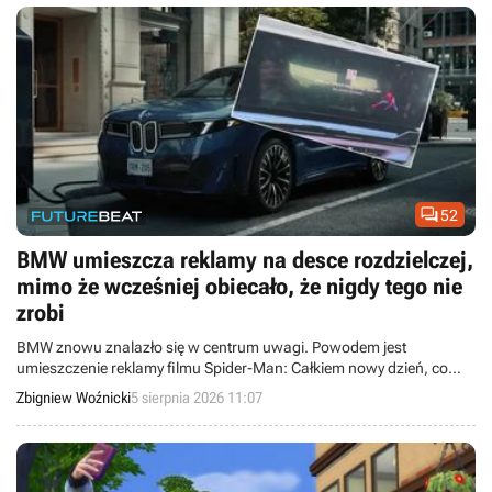

52
BMW umieszcza reklamy na desce rozdzielczej,
mimo że wcześniej obiecało, że nigdy tego nie
zrobi
BMW znowu znalazło się w centrum uwagi. Powodem jest
umieszczenie reklamy filmu Spider-Man: Całkiem nowy dzień, co
kierowcy uznają za złamanie obietnicy sprzed kilku lat.
Zbigniew Woźnicki
5 sierpnia 2026 11:07