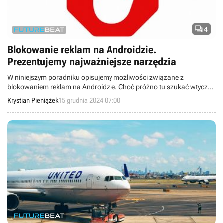

4
Blokowanie reklam na Androidzie.
Prezentujemy najważniejsze narzędzia
W niniejszym poradniku opisujemy możliwości związane z
blokowaniem reklam na Androidzie. Choć próżno tu szukać wtyczek
do przeglądarki Chrome, istnieją alternatywne metody na
Krystian Pieniążek
15 grudnia 2024 07:00
osiągnięcie pożądanego efektu.