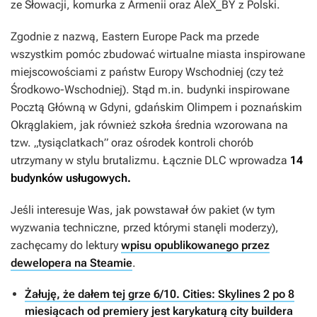
ze Słowacji, komurka z Armenii oraz AleX_BY z Polski.
Zgodnie z nazwą,
Eastern Europe Pack
ma przede
wszystkim pomóc zbudować wirtualne miasta inspirowane
miejscowościami z państw Europy Wschodniej (czy też
Środkowo-Wschodniej). Stąd m.in. budynki inspirowane
Pocztą Główną w Gdyni, gdańskim Olimpem i poznańskim
Okrąglakiem, jak również szkoła średnia wzorowana na
tzw. „tysiąclatkach” oraz ośrodek kontroli chorób
utrzymany w stylu brutalizmu. Łącznie DLC wprowadza
14
budynków usługowych.
Jeśli interesuje Was, jak powstawał ów pakiet (w tym
wyzwania techniczne, przed którymi stanęli moderzy),
zachęcamy do lektury
wpisu opublikowanego przez
dewelopera na Steamie
.
Żałuję, że dałem tej grze 6/10. Cities: Skylines 2 po 8
miesiącach od premiery jest karykaturą city buildera