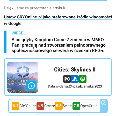
Dziękujemy za przeczytanie artykułu.
Ustaw GRYOnline.pl jako preferowane źródło wiadomości
w Google
WIĘCEJ:
A co gdyby Kingdom Come 2 zmienić w MMO?
Fani pracują nad stworzeniem pełnoprawnego
społecznościowego serwera w czeskim RPG-u
Cities: Skylines II

Data wydania:
24 października 2023

6.1
4.9
5.5
7.5
GRYOnline
Gracze
Steam
OpenCritic