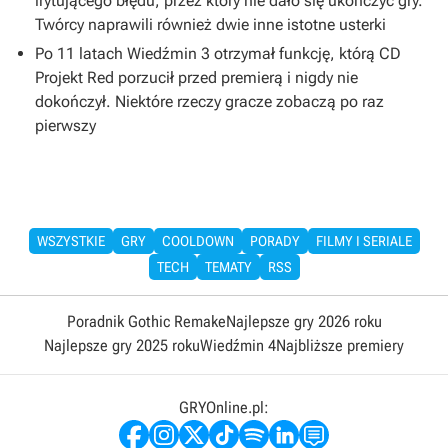
irytującego błędu, przez który nie dało się ukończyć gry.
Twórcy naprawili również dwie inne istotne usterki
Po 11 latach Wiedźmin 3 otrzymał funkcję, którą CD
Projekt Red porzucił przed premierą i nigdy nie
dokończył. Niektóre rzeczy gracze zobaczą po raz
pierwszy
WSZYSTKIE
GRY
COOLDOWN
PORADY
FILMY I SERIALE
TECH
TEMATY
RSS
Poradnik Gothic Remake
Najlepsze gry 2026 roku
Najlepsze gry 2025 roku
Wiedźmin 4
Najbliższe premiery
GRYOnline.pl: