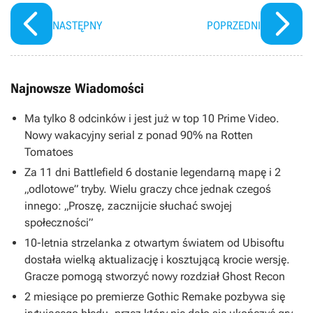
HoN Reborn szybko powróci do
Fallout: New Vegas 2”
grobu
NASTĘPNY
POPRZEDNI
Najnowsze Wiadomości
Ma tylko 8 odcinków i jest już w top 10 Prime Video.
Nowy wakacyjny serial z ponad 90% na Rotten
Tomatoes
Za 11 dni Battlefield 6 dostanie legendarną mapę i 2
„odlotowe” tryby. Wielu graczy chce jednak czegoś
innego: „Proszę, zacznijcie słuchać swojej
społeczności”
10-letnia strzelanka z otwartym światem od Ubisoftu
dostała wielką aktualizację i kosztującą krocie wersję.
Gracze pomogą stworzyć nowy rozdział Ghost Recon
2 miesiące po premierze Gothic Remake pozbywa się