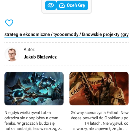


Oceń Grę

strategie ekonomiczne / tycoon
mody / fanowskie projekty (gry)
P
Autor:
Jakub Błażewicz
Niegdyś wielki rywal LoL-a
Główny scenarzysta Fallout: New
odradza się z popiołów niczym
Vegas powrócił do Obsidianu po
feniks. W graczach budzi się
14 latach. Nie wyjawił, co
nutka nostalgii, lecz wieszczą, że
stworzy, ale zapewnił, że „to nie