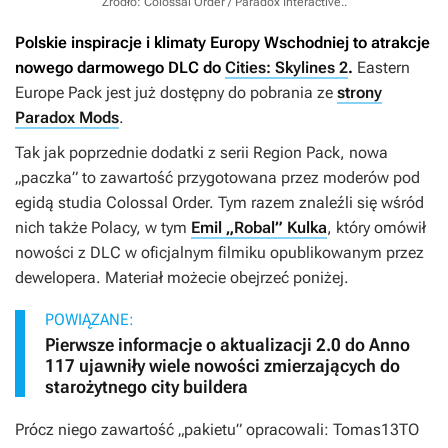
Źródło: Colossal Order / Paradox Interactive.
.
Polskie inspiracje i klimaty Europy Wschodniej to atrakcje
nowego darmowego DLC do
Cities: Skylines 2
.
Eastern
Europe Pack
jest już dostępny do pobrania ze
strony
Paradox Mods
.
Tak jak poprzednie dodatki z serii
Region Pack
, nowa
„paczka” to zawartość przygotowana przez moderów pod
egidą studia Colossal Order. Tym razem znaleźli się wśród
nich także Polacy, w tym
Emil „Robal” Kulka
, który omówił
nowości z DLC w oficjalnym filmiku opublikowanym przez
dewelopera. Materiał możecie obejrzeć poniżej.
POWIĄZANE:
Pierwsze informacje o aktualizacji 2.0 do Anno
117 ujawniły wiele nowości zmierzających do
starożytnego city buildera
Prócz niego zawartość „pakietu” opracowali: Tomas13TO