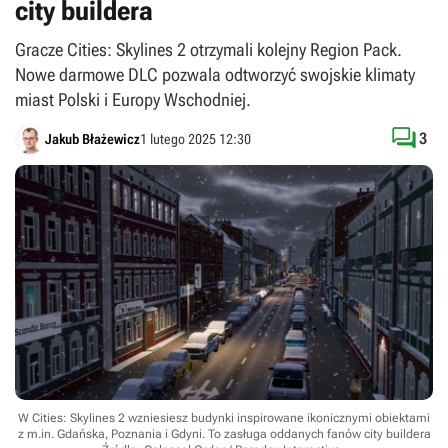
city buildera
Gracze Cities: Skylines 2 otrzymali kolejny Region Pack.
Nowe darmowe DLC pozwala odtworzyć swojskie klimaty
miast Polski i Europy Wschodniej.

3
Jakub Błażewicz
1 lutego 2025 12:30
W Cities: Skylines 2 wzniesiesz budynki inspirowane ikonicznymi obiektami
z m.in. Gdańska, Poznania i Gdyni. To zasługa oddanych fanów city buildera