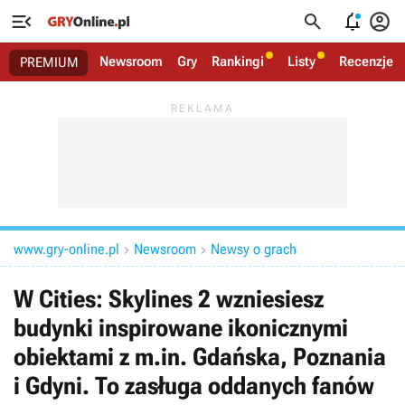




Newsroom
Gry
Rankingi
Listy
Recenzje
PREMIUM
www.gry-online.pl
Newsroom
Newsy o grach


W Cities: Skylines 2 wzniesiesz
budynki inspirowane ikonicznymi
obiektami z m.in. Gdańska, Poznania
i Gdyni. To zasługa oddanych fanów