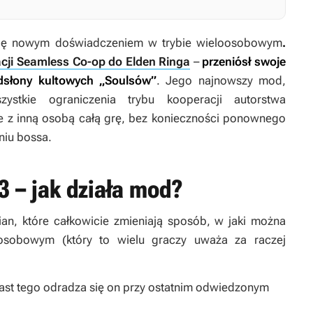
się nowym doświadczeniem w trybie wieloosobowym
.
cji Seamless Co-op do Elden Ringa
–
przeniósł swoje
dsłony kultowych „Soulsów”
. Jego najnowszy mod,
stkie ograniczenia trybu kooperacji autorstwa
e z inną osobą całą grę, bez konieczności ponownego
niu bossa.
 – jak działa mod?
n, które całkowicie zmieniają sposób, w jaki można
osobowym (który to wielu graczy uważa za raczej
ast tego odradza się on przy ostatnim odwiedzonym