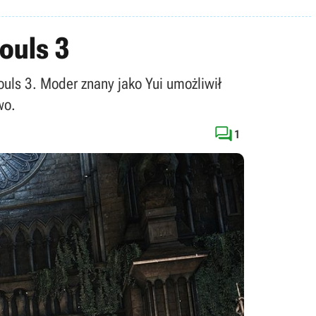
Souls 3
uls 3. Moder znany jako Yui umożliwił
wo.

1