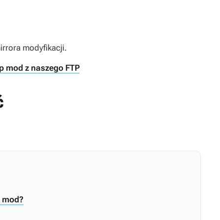
rrora modyfikacji.
-op mod z naszego FTP
ć
a mod?