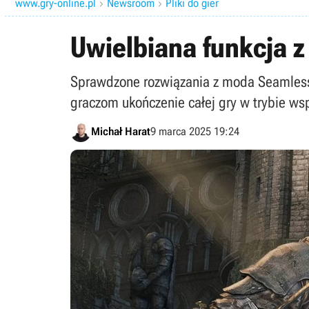
www.gry-online.pl
Newsroom
Pliki do gier


Uwielbiana funkcja z 
Sprawdzone rozwiązania z moda Seamless 
graczom ukończenie całej gry w trybie wsp
Michał Harat
9 marca 2025 19:24