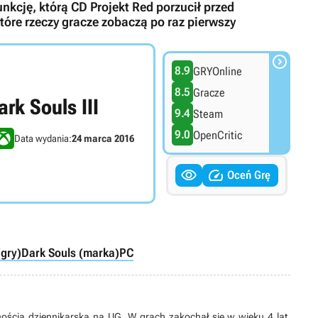
nkcję, którą CD Projekt Red porzucił przed
które rzeczy gracze zobaczą po raz pierwszy

8.9
GRYOnline
8.5
Gracze
ark Souls III
9.4
Steam
9.0
OpenCritic
Data wydania:
24 marca 2016


Oceń Grę
(gry)
Dark Souls (marka)
PC
lnością dziennikarską na UG. W grach zakochał się w wieku 4 lat,