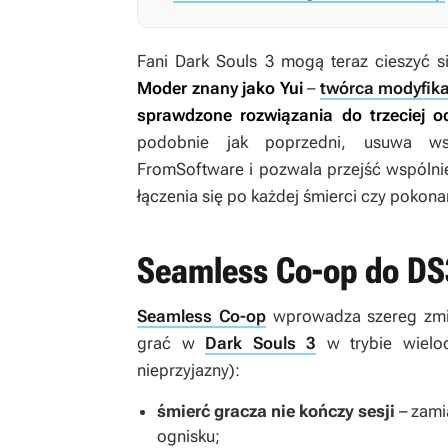
Fani
Dark Souls 3
mogą teraz cieszyć 
Moder znany jako Yui
–
twórca modyfika
sprawdzone rozwiązania do trzeciej o
podobnie jak poprzedni, usuwa wszy
FromSoftware i pozwala przejść wspólni
łączenia się po każdej śmierci czy pokona
Seamless Co-op do DS3
Seamless Co-op
wprowadza szereg zmia
grać w
Dark Souls 3
w trybie wielo
nieprzyjazny):
śmierć gracza nie kończy sesji
– zami
ognisku;