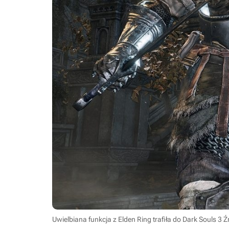
Uwielbiana funkcja z Elden Ring trafiła do Dark Souls 3
Ź