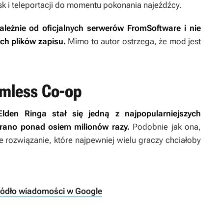
sk i teleportacji do momentu pokonania najeźdźcy.
leżnie od oficjalnych serwerów FromSoftware i nie
ch plików zapisu.
Mimo to autor ostrzega, że mod jest
amless Co-op
Elden Ringa
stał się jedną z najpopularniejszych
brano ponad osiem milionów razy.
Podobnie jak ona,
e rozwiązanie, które najpewniej wielu graczy chciałoby
ródło wiadomości w Google