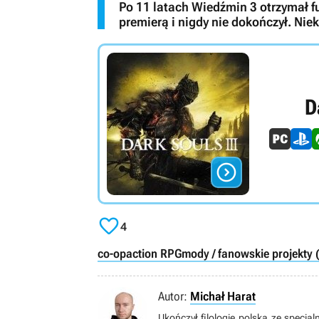
Po 11 latach Wiedźmin 3 otrzymał fu
premierą i nigdy nie dokończył. Nie
D


4
co-op
action RPG
mody / fanowskie projekty 
Autor:
Michał Harat
Ukończył filologię polską ze specja