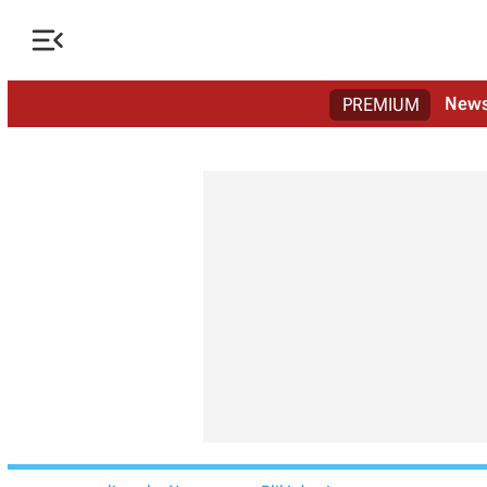

New
PREMIUM