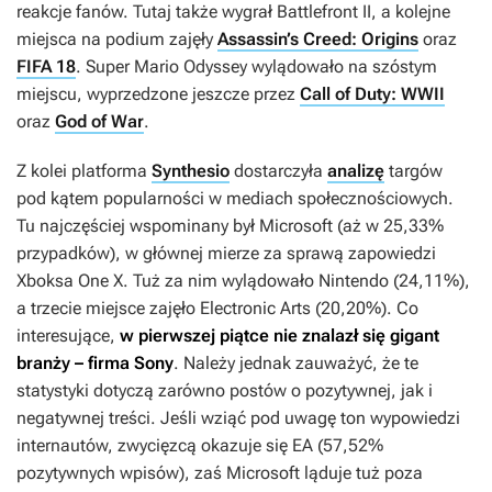
reakcje fanów. Tutaj także wygrał
Battlefront II
, a kolejne
miejsca na podium zajęły
Assassin’s Creed: Origins
oraz
FIFA 18
.
Super Mario Odyssey
wylądowało na szóstym
miejscu, wyprzedzone jeszcze przez
Call of Duty: WWII
oraz
God of War
.
Z kolei platforma
Synthesio
dostarczyła
analizę
targów
pod kątem popularności w mediach społecznościowych.
Tu najczęściej wspominany był Microsoft (aż w 25,33%
przypadków), w głównej mierze za sprawą zapowiedzi
Xboksa One X. Tuż za nim wylądowało Nintendo (24,11%),
a trzecie miejsce zajęło Electronic Arts (20,20%). Co
interesujące,
w pierwszej piątce nie znalazł się gigant
branży – firma Sony
. Należy jednak zauważyć, że te
statystyki dotyczą zarówno postów o pozytywnej, jak i
negatywnej treści. Jeśli wziąć pod uwagę ton wypowiedzi
internautów, zwycięzcą okazuje się EA (57,52%
pozytywnych wpisów), zaś Microsoft ląduje tuż poza