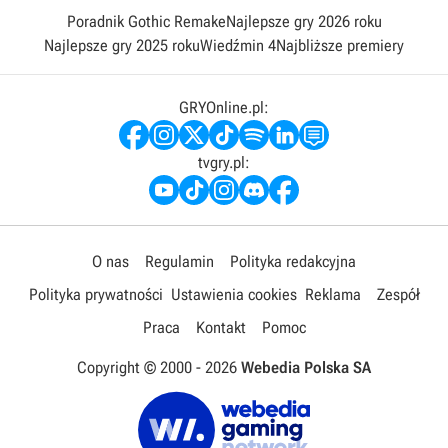
Poradnik Gothic Remake
Najlepsze gry 2026 roku
Najlepsze gry 2025 roku
Wiedźmin 4
Najbliższe premiery
GRYOnline.pl:
tvgry.pl:
O nas
Regulamin
Polityka redakcyjna
Polityka prywatności
Ustawienia cookies
Reklama
Zespół
Praca
Kontakt
Pomoc
Copyright © 2000 -
2026
Webedia Polska SA