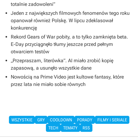
totalnie zadowoleni”
Jeden z największych filmowych fenomenów tego roku
opanował również Polskę. W lipcu zdeklasował
konkurencję
Rekord Gears of War pobity, a to tylko zamknięta beta.
E-Day przyciągnęło tłumy jeszcze przed pełnym
otwarciem testów
„Przepraszam, literówka”. AI miało zrobić kopię
zapasową, a usunęło wszystkie dane
Nowością na Prime Video jest kultowe fantasy, które
przez lata nie miało sobie równych
WSZYSTKIE
GRY
COOLDOWN
PORADY
FILMY I SERIALE
TECH
TEMATY
RSS