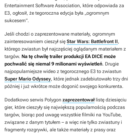
Entertainment Software Association, które odpowiada za
E3, ogłosił, że tegoroczna edycja była „ogromnym
sukcesem”.
Jeśli chodzi o zaprezentowane materiały, ogromnym
zainteresowaniem cieszył się
Star Wars: Battlefront II
,
którego zwiastun był najczęściej oglądanym materiałem z
targów.
Na tę chwilę trailer produkcji EA DICE może
pochwalić się niemal 9 milionami wyświetleń
. Drugie
najpopularniejsze wideo z tegorocznego E3 to zwiastun
Super Mario Odyssey
, które jednak zadebiutowało trzy dni
później i już wkrótce może dogonić swojego konkurenta.
Dodatkowo serwis Polygon
zaprezentował
listę dziesięciu
gier, które cieszyły się największą popularnością podczas
targów, biorąc pod uwagę wszystkie filmiki na YouTube,
związane z danym tytułem – a więc nie tylko zwiastuny i
fragmenty rozgrywki, ale także materiały z prasy oraz