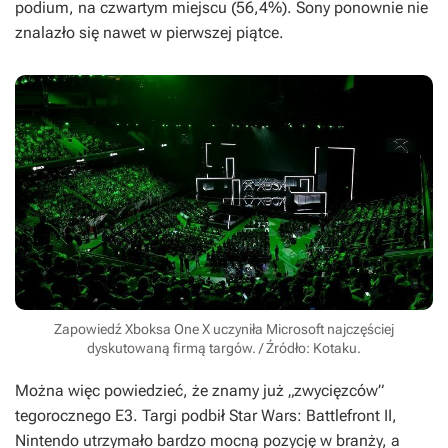
podium, na czwartym miejscu (56,4%). Sony ponownie nie
znalazło się nawet w pierwszej piątce.
Zapowiedź Xboksa One X uczyniła Microsoft najczęściej
dyskutowaną firmą targów. / Źródło: Kotaku.
Można więc powiedzieć, że znamy już „zwycięzców”
tegorocznego E3. Targi podbił
Star Wars: Battlefront II
,
Nintendo utrzymało bardzo mocną pozycję w branży, a