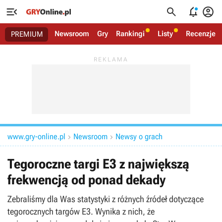




Newsroom
Gry
Rankingi
Listy
Recenzje
PREMIUM
www.gry-online.pl
Newsroom
Newsy o grach


Tegoroczne targi E3 z największą
frekwencją od ponad dekady
Zebraliśmy dla Was statystyki z różnych źródeł dotyczące
tegorocznych targów E3. Wynika z nich, że