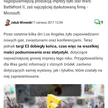
najpopularniejszą produkcją imprezy było Star Wars:
Battlefront II, zaś najczęściej dyskutowaną firmą -
Microsoft.

9
Jakub Mirowski
17 czerwca 2017 13:04
Przez ostatnie kilka dni Los Angeles żyło zapowiedziami
nowych gier, zwiastunami oraz konferencjami. Teraz
jednak
targi E3 dobiegły końca, czas więc na wszelkiej
maści podsumowania oraz statystyki
, dotyczące
najważniejszej growej imprezy tego roku. Przygotowaliśmy
dla Was garść informacji z różnych źródeł, zarówno
dotyczących samej wystawy, jak i tytułów, które zostały na
niej zaprezentowane.