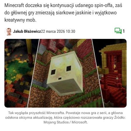
Minecraft doczeka się kontynuacji udanego spin-offa, zaś
do głównej gry zmierzają siarkowe jaskinie i wyjątkowo
kreatywny mob.

1
Jakub Błażewicz
22 marca 2026 10:30
Tak wygląda przyszłość Minecrafta. Powstaje nowa gra z serii, a główna
odsłona otrzyma aktualizację, która częściowo rozczarowała graczy
Źródło:
Mojang Studios / Microsoft
.