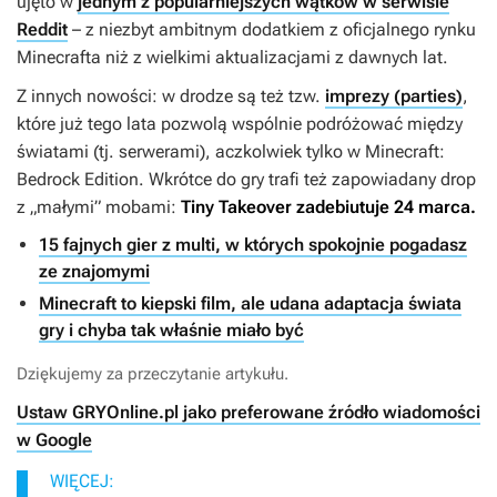
ujęto w
jednym z popularniejszych wątków w serwisie
Reddit
– z niezbyt ambitnym dodatkiem z oficjalnego rynku
Minecrafta
niż z wielkimi aktualizacjami z dawnych lat.
Z innych nowości: w drodze są też tzw.
imprezy (parties)
,
które już tego lata pozwolą wspólnie podróżować między
światami (tj. serwerami), aczkolwiek tylko w
Minecraft:
Bedrock Edition
. Wkrótce do gry trafi też zapowiadany drop
z „małymi” mobami:
Tiny Takeover
zadebiutuje 24 marca.
15 fajnych gier z multi, w których spokojnie pogadasz
ze znajomymi
Minecraft to kiepski film, ale udana adaptacja świata
gry i chyba tak właśnie miało być
Dziękujemy za przeczytanie artykułu.
Ustaw GRYOnline.pl jako preferowane źródło wiadomości
w Google
WIĘCEJ: