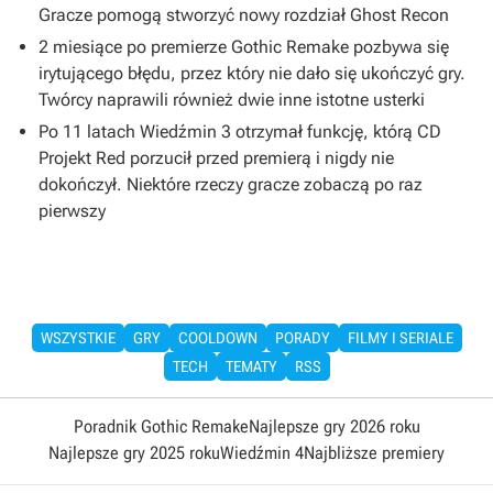
Gracze pomogą stworzyć nowy rozdział Ghost Recon
2 miesiące po premierze Gothic Remake pozbywa się
irytującego błędu, przez który nie dało się ukończyć gry.
Twórcy naprawili również dwie inne istotne usterki
Po 11 latach Wiedźmin 3 otrzymał funkcję, którą CD
Projekt Red porzucił przed premierą i nigdy nie
dokończył. Niektóre rzeczy gracze zobaczą po raz
pierwszy
WSZYSTKIE
GRY
COOLDOWN
PORADY
FILMY I SERIALE
TECH
TEMATY
RSS
Poradnik Gothic Remake
Najlepsze gry 2026 roku
Najlepsze gry 2025 roku
Wiedźmin 4
Najbliższe premiery