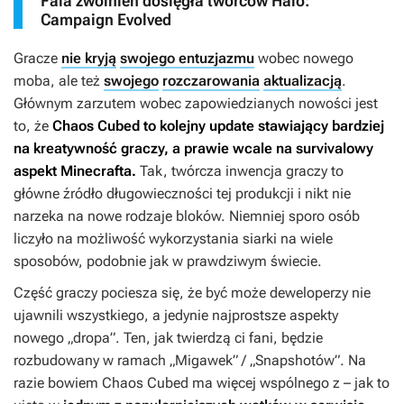
Fala zwolnień dosięgła twórców Halo:
Campaign Evolved
Gracze
nie kryją
swojego entuzjazmu
wobec nowego
moba, ale też
swojego
rozczarowania
aktualizacją
.
Głównym zarzutem wobec zapowiedzianych nowości jest
to, że
Chaos Cubed
to kolejny update stawiający bardziej
na kreatywność graczy, a prawie wcale na survivalowy
aspekt
Minecrafta
.
Tak, twórcza inwencja graczy to
główne źródło długowieczności tej produkcji i nikt nie
narzeka na nowe rodzaje bloków. Niemniej sporo osób
liczyło na możliwość wykorzystania siarki na wiele
sposobów, podobnie jak w prawdziwym świecie.
Część graczy pociesza się, że być może deweloperzy nie
ujawnili wszystkiego, a jedynie najprostsze aspekty
nowego „dropa”. Ten, jak twierdzą ci fani, będzie
rozbudowany w ramach „Migawek” / „Snapshotów”. Na
razie bowiem
Chaos Cubed
ma więcej wspólnego z – jak to