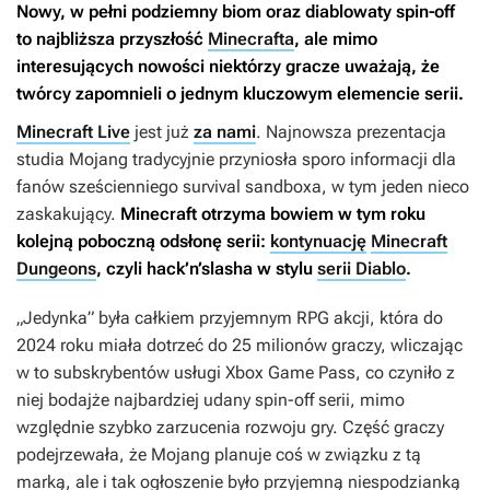
Nowy, w pełni podziemny biom oraz diablowaty spin-off
to najbliższa przyszłość
Minecrafta
, ale mimo
interesujących nowości niektórzy gracze uważają, że
twórcy zapomnieli o jednym kluczowym elemencie serii.
Minecraft Live
jest już
za nami
. Najnowsza prezentacja
studia Mojang tradycyjnie przyniosła sporo informacji dla
fanów sześcienniego survival sandboxa, w tym jeden nieco
zaskakujący.
Minecraft
otrzyma bowiem w tym roku
kolejną poboczną odsłonę serii:
kontynuację
Minecraft
Dungeons
, czyli hack’n’slasha w stylu
serii Diablo
.
„Jedynka” była całkiem przyjemnym RPG akcji, która do
2024 roku miała dotrzeć do 25 milionów graczy, wliczając
w to subskrybentów usługi Xbox Game Pass, co czyniło z
niej bodajże najbardziej udany spin-off serii, mimo
względnie szybko zarzucenia rozwoju gry. Część graczy
podejrzewała, że Mojang planuje coś w związku z tą
marką, ale i tak ogłoszenie było przyjemną niespodzianką