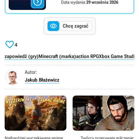

Data wydania:
29 września 2026

Chcę zagrać

4
zapowiedź (gry)
Minecraft (marka)
action RPG
Xbox Game Studios
Autor:
Jakub Błażewicz
Najbardziej wyczekiwane anime
Twórcy przerywają milczenie: