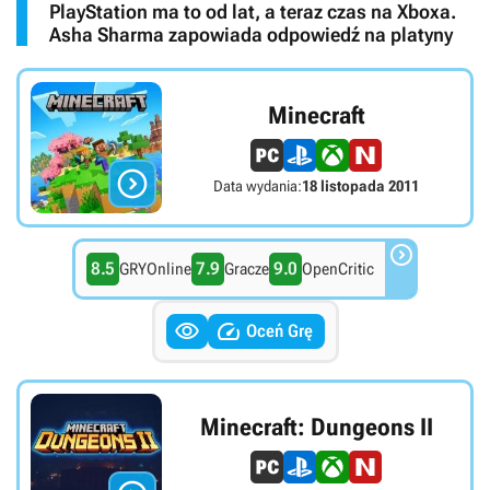
PlayStation ma to od lat, a teraz czas na Xboxa.
Asha Sharma zapowiada odpowiedź na platyny
Minecraft

Data wydania:
18 listopada 2011

8.5
7.9
9.0
GRYOnline
Gracze
OpenCritic


Oceń Grę
Minecraft: Dungeons II