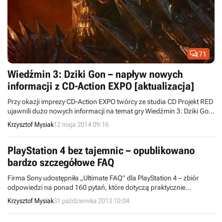

71
Wiedźmin 3: Dziki Gon – napływ nowych
informacji z CD-Action EXPO [aktualizacja]
Przy okazji imprezy CD-Action EXPO twórcy ze studia CD Projekt RED
ujawnili dużo nowych informacji na temat gry Wiedźmin 3: Dziki Gon.
Poznaliśmy więcej szczegółów m.in. odnośnie konstrukcji fabuły,
Krzysztof Mysiak
12 maja 2014 09:16
zakończeń, budowy świata, systemu ekwipunku i alchemii.
Zapraszamy do lektury.
PlayStation 4 bez tajemnic – opublikowano
bardzo szczegółowe FAQ
Firma Sony udostępniła „Ultimate FAQ” dla PlayStation 4 – zbiór
odpowiedzi na ponad 160 pytań, które dotyczą praktycznie
wszystkich aspektów związanych z nadchodzącą konsolą. Wśród
Krzysztof Mysiak
31 października 2013 10:04
wyjaśnionych kwestii nie zabrakło takich, które rzuciły nowe światło
na produkt Japończyków.