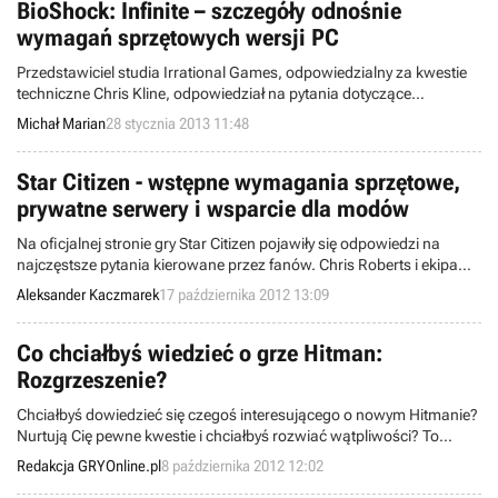
BioShock: Infinite – szczegóły odnośnie
wymagań sprzętowych wersji PC
Przedstawiciel studia Irrational Games, odpowiedzialny za kwestie
techniczne Chris Kline, odpowiedział na pytania dotyczące
wymaganej specyfikacji sprzętowej pecetowej wersji BioShock:
Michał Marian
28 stycznia 2013 11:48
Infinite.
Star Citizen - wstępne wymagania sprzętowe,
prywatne serwery i wsparcie dla modów
Na oficjalnej stronie gry Star Citizen pojawiły się odpowiedzi na
najczęstsze pytania kierowane przez fanów. Chris Roberts i ekipa
zespołu deweloperskiego Roberts Space Industries ujawnili m.in.
Aleksander Kaczmarek
17 października 2012 13:09
szczegóły modelu biznesowego oraz prawdopodobną minimalną
konfigurację sprzętową.
Co chciałbyś wiedzieć o grze Hitman:
Rozgrzeszenie?
Chciałbyś dowiedzieć się czegoś interesującego o nowym Hitmanie?
Nurtują Cię pewne kwestie i chciałbyś rozwiać wątpliwości? To
znakomicie. Zadaj pytanie dotyczące rozgrywki, a my spróbujemy na
Redakcja GRYOnline.pl
8 października 2012 12:02
nie odpowiedzieć w niedalekiej przyszłości.