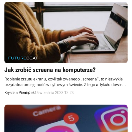
Jak zrobić screena na komputerze?
Robienie zrzutu ekranu, czyli tak zwanego „screena”, to niezwykle
przydatna umiejętność w cyfrowym świecie. Z tego artykułu dowiesz
się, jak szybko i sprawnie wykonać zrzut ekranu na komputerze.
Krystian Pieniążek
15 września 2023 12:23