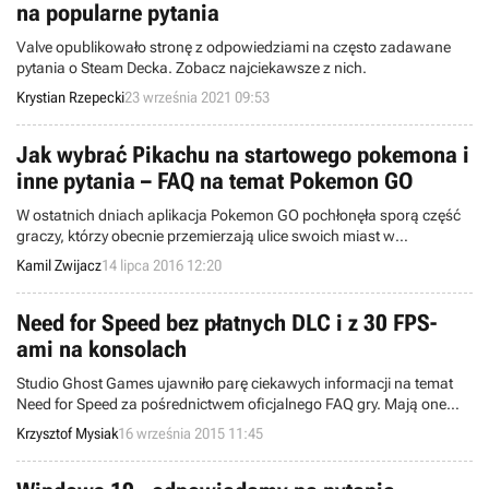
na popularne pytania
Valve opublikowało stronę z odpowiedziami na często zadawane
pytania o Steam Decka. Zobacz najciekawsze z nich.
Krystian Rzepecki
23 września 2021 09:53
Jak wybrać Pikachu na startowego pokemona i
inne pytania – FAQ na temat Pokemon GO
W ostatnich dniach aplikacja Pokemon GO pochłonęła sporą część
graczy, którzy obecnie przemierzają ulice swoich miast w
poszukiwaniu pokemonów. Jeżeli nie zaczęliście jeszcze zabawy, to
Kamil Zwijacz
14 lipca 2016 12:20
przygotowaliśmy dla Was kilka porad ułatwiających rozpoczęcie
przygody z nowym mobilnym hitem.
Need for Speed bez płatnych DLC i z 30 FPS-
ami na konsolach
Studio Ghost Games ujawniło parę ciekawych informacji na temat
Need for Speed za pośrednictwem oficjalnego FAQ gry. Mają one
związek m.in. z polityką dotyczącą DLC i mikrotransakcji oraz
Krzysztof Mysiak
16 września 2015 11:45
płynnością rozgrywki na konsolach w omawianej samochodówce.