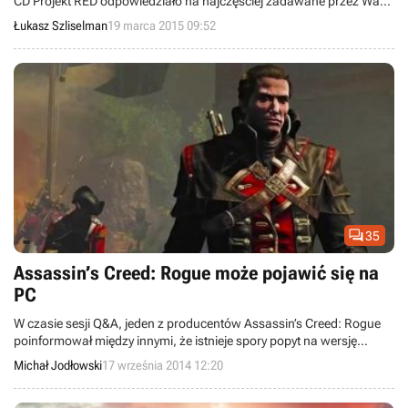
CD Projekt RED odpowiedziało na najczęściej zadawane przez Was
pytania. W ten sposób dowiedzieliśmy się m.in. o prologu w grze, roli
Łukasz Szliselman
19 marca 2015 09:52
Ciri oraz systemie craftingu.

35
Assassin’s Creed: Rogue może pojawić się na
PC
W czasie sesji Q&A, jeden z producentów Assassin’s Creed: Rogue
poinformował między innymi, że istnieje spory popyt na wersję
pecetową, więc twórcy rozważą jej stworzenie.
Michał Jodłowski
17 września 2014 12:20