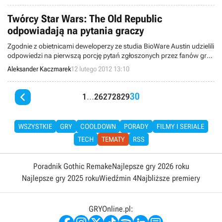
grze firmy Blizzard.
Twórcy Star Wars: The Old Republic
odpowiadają na pytania graczy
Zgodnie z obietnicami deweloperzy ze studia BioWare Austin udzielili
odpowiedzi na pierwszą porcję pytań zgłoszonych przez fanów gry
Star Wars: The Old Republic, ujawniając sporo informacji na temat
Aleksander Kaczmarek
12 lutego 2012 13:10
zbliżających się zmian.

30
1
...
26
27
28
29
WSZYSTKIE
GRY
COOLDOWN
PORADY
FILMY I SERIALE
TECH
TEMATY
RSS
Poradnik Gothic Remake
Najlepsze gry 2026 roku
Najlepsze gry 2025 roku
Wiedźmin 4
Najbliższe premiery
GRYOnline.pl: