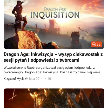

32
Dragon Age: Inkwizycja – wysyp ciekawostek z
sesji pytań i odpowiedzi z twórcami
Wczoraj serwis Raptr zorganizował sesję pytań i odpowiedzi z
twórcami gry Dragon Age: Inkwizycja. Poznaliśmy dzięki niej wiele
ciekawostek od członków zespołu BioWare, dotyczących m.in.
Krzysztof Mysiak
9 lipca 2014 14:40
kreacji bohatera, jego towarzyszy, romansów, walki, ekwipunku,
umiejętności oraz postaci i lokacji, na które trafimy podczas
przygody.