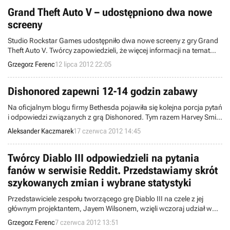
Grand Theft Auto V – udostępniono dwa nowe
screeny
Studio Rockstar Games udostępniło dwa nowe screeny z gry Grand
Theft Auto V. Twórcy zapowiedzieli, że więcej informacji na temat
piątej odsłony serii poznamy wkrótce.
Grzegorz Ferenc
12 lipca 2012 22:05
Dishonored zapewni 12-14 godzin zabawy
Na oficjalnym blogu firmy Bethesda pojawiła się kolejna porcja pytań
i odpowiedzi związanych z grą Dishonored. Tym razem Harvey Smith
i Raphael Colantonio, dyrektorzy artystyczni studia Arkane rozwiali
Aleksander Kaczmarek
17 czerwca 2012 14:45
wątpliwości fanów dotyczące długości kampanii głównej,
specjalnych mocy bohatera oraz sposobu odnawiania many.
Twórcy Diablo III odpowiedzieli na pytania
fanów w serwisie Reddit. Przedstawiamy skrót
szykowanych zmian i wybrane statystyki
Przedstawiciele zespołu tworzącego grę Diablo III na czele z jej
głównym projektantem, Jayem Wilsonem, wzięli wczoraj udział w
sesji pytań i odpowiedzi zorganizowanej przez serwis Reddit.
Grzegorz Ferenc
7 czerwca 2012 13:51
Większość pytań dotyczyła nadchodzących zmian w najnowszej