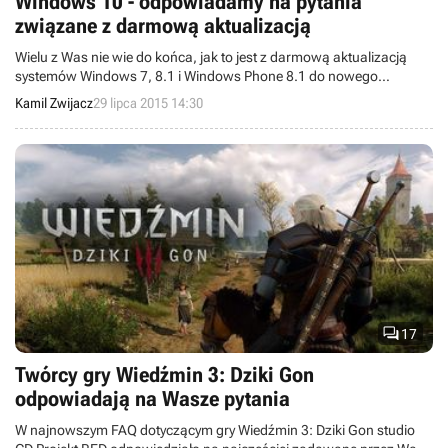
Windows 10 - odpowiadamy na pytania
związane z darmową aktualizacją
Wielu z Was nie wie do końca, jak to jest z darmową aktualizacją
systemów Windows 7, 8.1 i Windows Phone 8.1 do nowego
Windowsa 10. Postanowiliśmy więc wyjaśnić kilka kwestii
Kamil Zwijacz
29 lipca 2015 14:30
związanych z tym zagadnieniem.

17
Twórcy gry Wiedźmin 3: Dziki Gon
odpowiadają na Wasze pytania
W najnowszym FAQ dotyczącym gry Wiedźmin 3: Dziki Gon studio