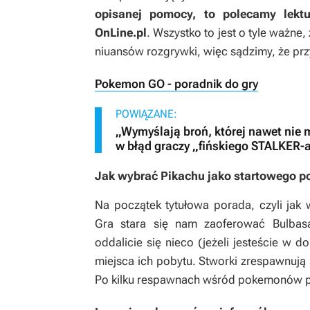
opisanej pomocy, to polecamy lekt
OnLine.pl
. Wszystko to jest o tyle ważne,
niuansów rozgrywki, więc sądzimy, że pr
Pokemon GO - poradnik do gry
POWIĄZANE:
„Wymyślają broń, której nawet nie 
w błąd graczy „fińskiego STALKER-a
Jak wybrać Pikachu jako startowego 
Na początek tytułowa porada, czyli jak
Gra stara się nam zaoferować Bulbasa
oddalicie się nieco (jeżeli jesteście w 
miejsca ich pobytu. Stworki zrespawnują s
Po kilku respawnach wśród pokemonów po