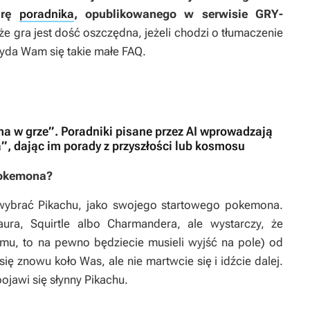
urę
poradnika
, opublikowanego w serwisie GRY-
 że gra jest dość oszczędna, jeżeli chodzi o tłumaczenie
zyda Wam się takie małe FAQ.
ma w grze”. Poradniki pisane przez AI wprowadzają
”, dając im porady z przyszłości lub kosmosu
pokemona?
 wybrać Pikachu, jako swojego startowego pokemona.
ura, Squirtle albo Charmandera, ale wystarczy, że
domu, to na pewno będziecie musieli wyjść na pole) od
ię znowu koło Was, ale nie martwcie się i idźcie dalej.
jawi się słynny Pikachu.