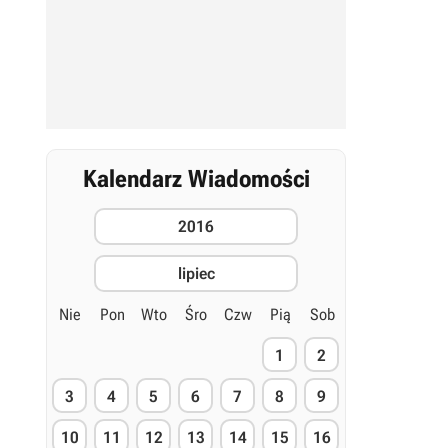
Kalendarz Wiadomości
2016
lipiec
Nie
Pon
Wto
Śro
Czw
Pią
Sob
1
2
3
4
5
6
7
8
9
10
11
12
13
14
15
16