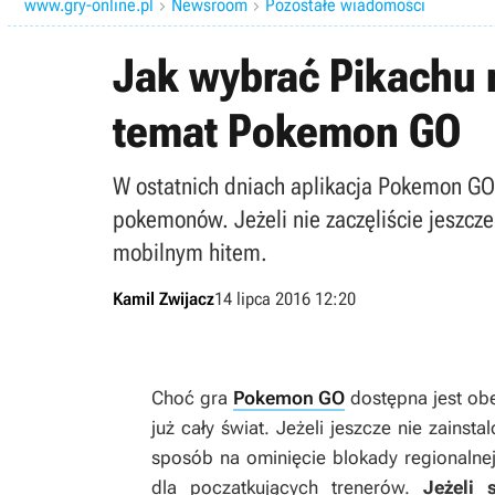
www.gry-online.pl
Newsroom
Pozostałe wiadomości


Jak wybrać Pikachu 
temat Pokemon GO
W ostatnich dniach aplikacja Pokemon GO 
pokemonów. Jeżeli nie zaczęliście jeszcz
mobilnym hitem.
Kamil Zwijacz
14 lipca 2016 12:20
Choć gra
Pokemon GO
dostępna jest obec
już cały świat. Jeżeli jeszcze nie zainst
sposób na ominięcie blokady regionalnej
dla poczatkujących trenerów.
Jeżeli 