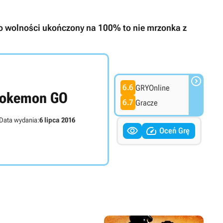
 wolności ukończony na 100% to nie mrzonka z

6.6
GRYOnline
okemon GO
6.7
Gracze
Data wydania:
6 lipca 2016


Oceń Grę