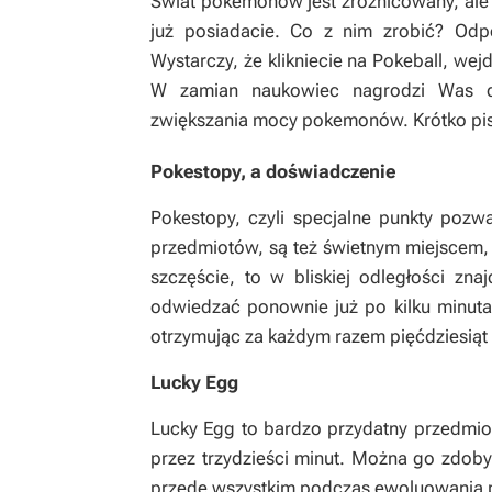
Świat pokemonów jest zróżnicowany, ale 
już posiadacie. Co z nim zrobić? Odp
Wystarczy, że klikniecie na Pokeball, wej
W zamian naukowiec nagrodzi Was do
zwiększania mocy pokemonów. Krótko piszą
Pokestopy, a doświadczenie
Pokestopy, czyli specjalne punkty poz
przedmiotów, są też świetnym miejscem,
szczęście, to w bliskiej odległości zna
odwiedzać ponownie już po kilku minuta
otrzymując za każdym razem pięćdziesią
Lucky Egg
Lucky Egg to bardzo przydatny przedmio
przez trzydzieści minut. Można go zdoby
przede wszystkim podczas ewoluowania p