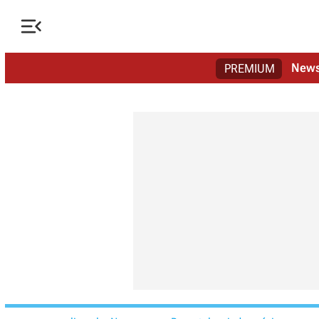

New
PREMIUM