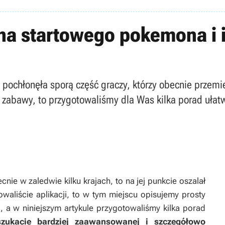
na startowego pokemona i i
pochłonęła sporą część graczy, którzy obecnie przemi
e zabawy, to przygotowaliśmy dla Was kilka porad uła
nie w zaledwie kilku krajach, to na jej punkcie oszalał
alowaliście aplikacji, to w tym miejscu opisujemy prosty
, a w niniejszym artykule przygotowaliśmy kilka porad
szukacie bardziej zaawansowanej i szczegółowo