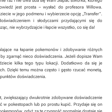
nie raz i nie dwa uda się Wam złapać stworka, którego
owiedź jest prosta – wysłać do profesora Willowa.
dziecie w jego podmenu i wybierzecie opcję „Transfer”.
świadczeniem i słodyczami przydającymi się do
c, nie wybrzydzajcie i łapcie wszystko, co się da!
walające na łapanie pokemonów i zdobywanie różnych
 by zgarnąć nieco doświadczenia. Jeżeli dopisze Wam
jdziecie kilka tego typu lokacji. Dodatkowo da się je
ch. Dzięki temu można często i gęsto rzucać monetą,
t punktów doświadczenia.
t, zwiększający dwukrotnie zdobywane doświadczenie
ć w pokestopach lub po prostu kupić. Przydaje się on
okemonów, gdyż za tę czynność normalnie dostaje się