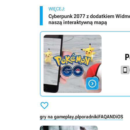
WIĘCEJ:
Cyberpunk 2077 z dodatkiem Widmo
naszą interaktywną mapą
P


gry na gameplay.pl
poradniki
FAQ
AND
iOS