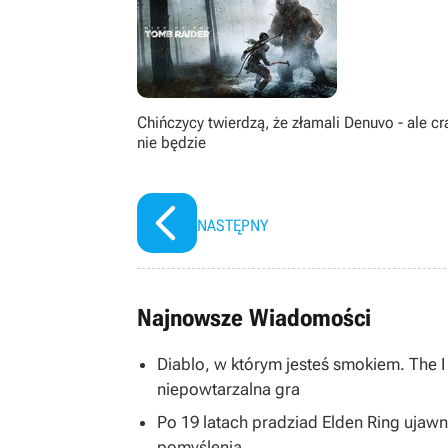
Chińczycy twierdzą, że złamali Denuvo - ale c
nie będzie
NASTĘPNY
Najnowsze Wiadomości
Diablo, w którym jesteś smokiem. The 
niepowtarzalna gra
Po 19 latach pradziad Elden Ring ujawni
pomyślenia