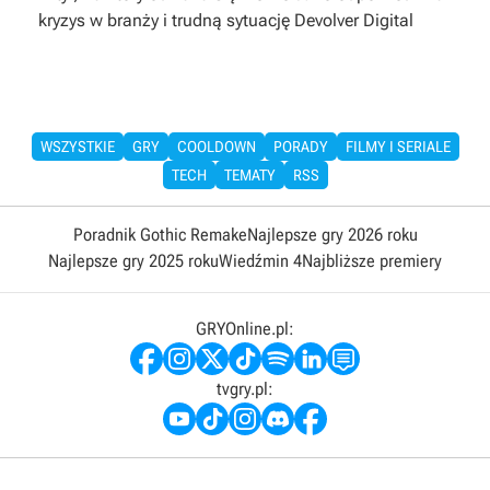
kryzys w branży i trudną sytuację Devolver Digital
WSZYSTKIE
GRY
COOLDOWN
PORADY
FILMY I SERIALE
TECH
TEMATY
RSS
Poradnik Gothic Remake
Najlepsze gry 2026 roku
Najlepsze gry 2025 roku
Wiedźmin 4
Najbliższe premiery
GRYOnline.pl:
tvgry.pl: