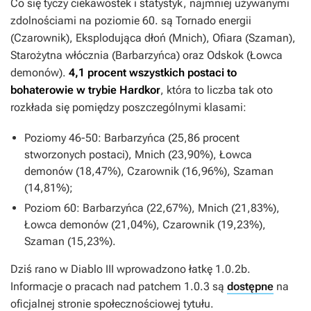
Co się tyczy ciekawostek i statystyk, najmniej używanymi
zdolnościami na poziomie 60. są Tornado energii
(Czarownik), Eksplodująca dłoń (Mnich), Ofiara (Szaman),
Starożytna włócznia (Barbarzyńca) oraz Odskok (Łowca
demonów).
4,1 procent wszystkich postaci to
bohaterowie w trybie Hardkor
, która to liczba tak oto
rozkłada się pomiędzy poszczególnymi klasami:
Poziomy 46-50: Barbarzyńca (25,86 procent
stworzonych postaci), Mnich (23,90%), Łowca
demonów (18,47%), Czarownik (16,96%), Szaman
(14,81%);
Poziom 60: Barbarzyńca (22,67%), Mnich (21,83%),
Łowca demonów (21,04%), Czarownik (19,23%),
Szaman (15,23%).
Dziś rano w
Diablo III
wprowadzono łatkę 1.0.2b.
Informacje o pracach nad patchem 1.0.3 są
dostępne
na
oficjalnej stronie społecznościowej tytułu.