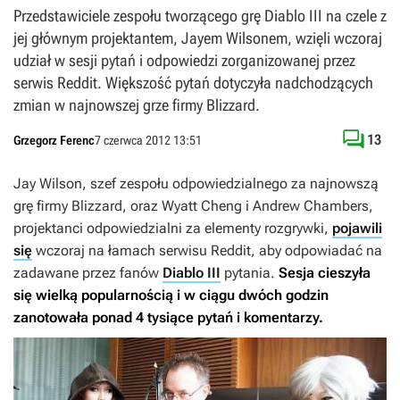
Przedstawiciele zespołu tworzącego grę Diablo III na czele z
jej głównym projektantem, Jayem Wilsonem, wzięli wczoraj
udział w sesji pytań i odpowiedzi zorganizowanej przez
serwis Reddit. Większość pytań dotyczyła nadchodzących
zmian w najnowszej grze firmy Blizzard.

13
Grzegorz Ferenc
7 czerwca 2012 13:51
Jay Wilson, szef zespołu odpowiedzialnego za najnowszą
grę firmy Blizzard, oraz Wyatt Cheng i Andrew Chambers,
projektanci odpowiedzialni za elementy rozgrywki,
pojawili
się
wczoraj na łamach serwisu Reddit, aby odpowiadać na
zadawane przez fanów
Diablo III
pytania.
Sesja cieszyła
się wielką popularnością i w ciągu dwóch godzin
zanotowała ponad 4 tysiące pytań i komentarzy.