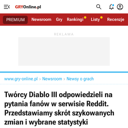




Newsroom
Gry
Rankingi
Listy
Recenzje
PREMIUM
www.gry-online.pl
Newsroom
Newsy o grach


Twórcy Diablo III odpowiedzieli na
pytania fanów w serwisie Reddit.
Przedstawiamy skrót szykowanych
zmian i wybrane statystyki