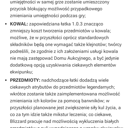
umiejętności w samej grze zostanie umieszczony
przycisk blokujący możliwość przypadkowego
zmieniania umiejętności podczas gry;
KOWAL:
zapowiedziana łatka 1.0.3 znacząco
zmniejszy koszt tworzenia przedmiotów u kowala;
możliwe, że w przyszłości oprócz standardowych
składników będą one wymagać także klejnotów; twórcy
podreślili, że zgodnie z ich założeniami usługi kowala
nie mają zastępować Domu Aukcyjnego, a być jedynie
dodatkową opcją uzyskiwania ciekawych elementów
ekwipunku;
PRZEDMIOTY:
nadchodzące łatki dodadzą wiele
ciekawych atrybutów do przedmiotów legendarnych;
wkrótce zostanie także zaimplementowana możliwość
zmieniania ich kolorów za pomocą barwników; w
przyszłości planowane jest zwiększenie siły kul życia, a
co za tym idzie także mikstur leczenia; co ciekawe,
Blizzard pracuje nad możliwością wykluczenia białych