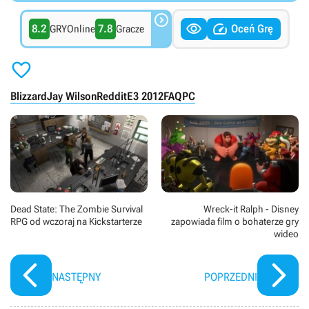



8.2
7.8
Oceń Grę
GRYOnline
Gracze

Blizzard
Jay Wilson
Reddit
E3 2012
FAQ
PC
Dead State: The Zombie Survival
Wreck-it Ralph - Disney
RPG od wczoraj na Kickstarterze
zapowiada film o bohaterze gry
wideo
NASTĘPNY
POPRZEDNI