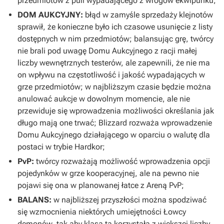
przedmiotów z puli wypadającego z wrogów ekwipunku;
DOM AUKCYJNY:
błąd w zamyśle sprzedaży klejnotów
sprawił, że konieczne było ich czasowe usunięcie z listy
dostępnych w nim przedmiotów; balansując grę, twórcy
nie brali pod uwagę Domu Aukcyjnego z racji małej
liczby wewnętrznych testerów, ale zapewnili, że nie ma
on wpływu na częstotliwość i jakość wypadających w
grze przedmiotów; w najbliższym czasie będzie można
anulować aukcje w dowolnym momencie, ale nie
przewiduje się wprowadzenia możliwości określania jak
długo mają one trwać; Blizzard rozważa wprowadzenie
Domu Aukcyjnego działającego w oparciu o walutę dla
postaci w trybie Hardkor;
PvP:
twórcy rozważają możliwość wprowadzenia opcji
pojedynków w grze kooperacyjnej, ale na pewno nie
pojawi się ona w planowanej łatce z Areną PvP;
BALANS:
w najbliższej przyszłości można spodziwać
się wzmocnienia niektórych umiejętności Łowcy
demonów, tak aby klasa ta korzystała z większej liczby