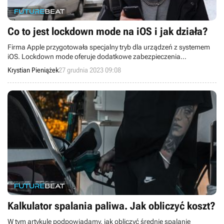
Co to jest lockdown mode na iOS i jak działa?
Firma Apple przygotowała specjalny tryb dla urządzeń z systemem
iOS. Lockdown mode oferuje dodatkowe zabezpieczenia
przeznaczone dla użytkowników narażonych na specjalistyczne
Krystian Pieniążek
27 grudnia 2023 09:08
cyberataki. W tym artykule przyglądamy mu się z bliska.
Kalkulator spalania paliwa. Jak obliczyć koszt?
W tym artykule podpowiadamy, jak obliczyć średnie spalanie