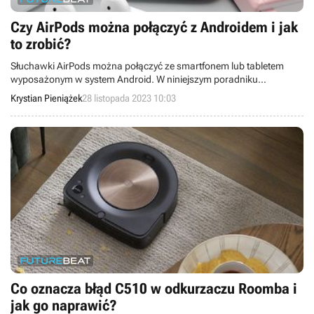
Czy AirPods można połączyć z Androidem i jak
to zrobić?
Słuchawki AirPods można połączyć ze smartfonem lub tabletem
wyposażonym w system Android. W niniejszym poradniku
pokazujemy krok po kroku, jak to zrobić.
Krystian Pieniążek
28 listopada 2023 10:03
Co oznacza błąd C510 w odkurzaczu Roomba i
jak go naprawić?