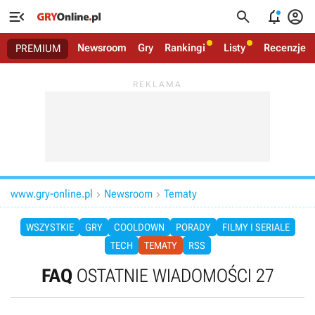




Newsroom
Gry
Rankingi
Listy
Recenzje
PREMIUM
www.gry-online.pl
Newsroom
Tematy


WSZYSTKIE
GRY
COOLDOWN
PORADY
FILMY I SERIALE
TECH
TEMATY
RSS
FAQ
OSTATNIE WIADOMOŚCI 27