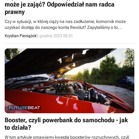
może je zająć? Odpowiedział nam radca
prawny
Czy w sytuacji, w której ciąży na nas zadłużenie, komornik może
uzyskać dostęp do naszego konta Revolut? Zapytaliśmy o to
Andrzeja Krystę – Radcę Prawnego z Kancelarii Mróz-Krysta.
Krystian Pieniążek
5 grudnia 2023 08:01
Booster, czyli powerbank do samochodu - jak
to działa?
W tym artykule omawiamy kwestię boosterów rozruchowych, czyli