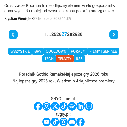
Odkurzacze Roomba to nieodłączny element wielu gospodarstw
domowych. Niemniej, od czasu do czasu potrafią one zgłaszać
problemy, a jednym z nich jest błąd C510. W niniejszym artykule
Krystian Pieniążek
27 listopada 2023 11:09
sprawdzamy, co go powoduje, a także podpowiadamy, jak się z nim
uporać.


27
1
...
25
26
28
29
30
WSZYSTKIE
GRY
COOLDOWN
PORADY
FILMY I SERIALE
TECH
TEMATY
RSS
Poradnik Gothic Remake
Najlepsze gry 2026 roku
Najlepsze gry 2025 roku
Wiedźmin 4
Najbliższe premiery
GRYOnline.pl:
tvgry.pl: