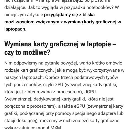
nich częściami – na sprawniejsze bądź po prostu na
działające. Jak to wygląda w przypadku notebooków? W
niniejszym artykule
przyglądamy się z bliska
możliwościom związanym z wymianą karty graficznej w
laptopach
.
Wymiana karty graficznej w laptopie –
czy to możliwe?
Nim odpowiemy na pytanie powyżej, warto krótko omówić
rodzaje kart graficznych, jakie mogą być wykorzystywane w
naszych laptopach. Oprócz trzech podstawowych typów
tych podzespołów, czyli iGPU (wewnętrznej karty grafiki,
która jest zintegrowana z procesorem), dGPU
(wewnętrznej, dedykowanej karty grafiki, która nie jest
połączona z procesorem), a także eGPU (zewnętrznej karty
grafiki, podłączanej przy pomocy specjalnego adaptera lub
stacji dokującej), możemy w nich znaleźć karty graficzne
wykorzystujące moduł MXM.