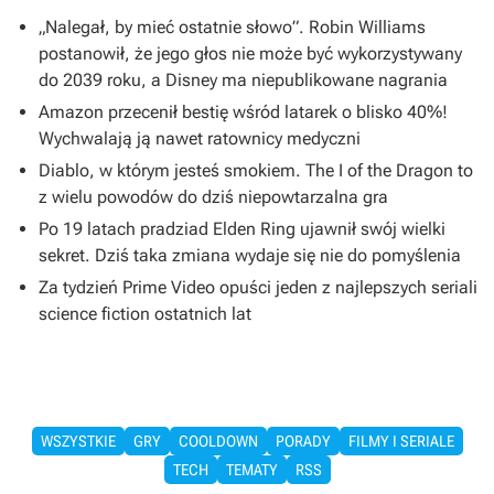
„Nalegał, by mieć ostatnie słowo”. Robin Williams
postanowił, że jego głos nie może być wykorzystywany
do 2039 roku, a Disney ma niepublikowane nagrania
Amazon przecenił bestię wśród latarek o blisko 40%!
Wychwalają ją nawet ratownicy medyczni
Diablo, w którym jesteś smokiem. The I of the Dragon to
z wielu powodów do dziś niepowtarzalna gra
Po 19 latach pradziad Elden Ring ujawnił swój wielki
sekret. Dziś taka zmiana wydaje się nie do pomyślenia
Za tydzień Prime Video opuści jeden z najlepszych seriali
science fiction ostatnich lat
WSZYSTKIE
GRY
COOLDOWN
PORADY
FILMY I SERIALE
TECH
TEMATY
RSS