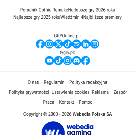
Poradnik Gothic Remake
Najlepsze gry 2026 roku
Najlepsze gry 2025 roku
Wiedźmin 4
Najbliższe premiery
GRYOnline.pl:
tvgry.pl:
O nas
Regulamin
Polityka redakcyjna
Polityka prywatności
Ustawienia cookies
Reklama
Zespół
Praca
Kontakt
Pomoc
Copyright © 2000 -
2026
Webedia Polska SA