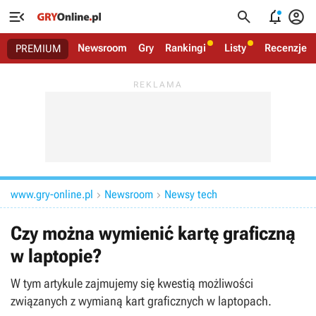




Newsroom
Gry
Rankingi
Listy
Recenzje
PREMIUM
www.gry-online.pl
Newsroom
Newsy tech


Czy można wymienić kartę graficzną
w laptopie?
W tym artykule zajmujemy się kwestią możliwości
związanych z wymianą kart graficznych w laptopach.