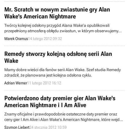
Mr. Scratch w nowym zwiastunie gry Alan
Wake's American Nightmare
Twórcy kolejnej odsłony przygód Alana Wake'a opublikowali
przepełniony atmosferą obłędu zwiastun, w którym obserwujemy
popisy mrocznego alter ego głównego bohatera, Mr. Scratcha.
Marek Oramus
14 lutego 2012 09:32
Remedy stworzy kolejną odsłonę serii Alan
Wake
Mamy dobre wieści dla fanów serii Alan Wake. Szef studia Remedy
zdradził, że planowana jest kolejna odsłona cyklu.
Adrian Werner
11 lutego 2012 16:12
Potwierdzono daty premier gier Alan Wake's
American Nightmare i I Am Alive
Znamy oficjalne i prawdopodobnie ostateczne daty premier oraz
ceny gier I Am Alive i Alan Wake's American Nightmare, które wejdą
w skład tegorocznej edycji Xbox LIVE Arcade House Party. Pełną
Szymon Liebert
24 stycznia 2012 10:59