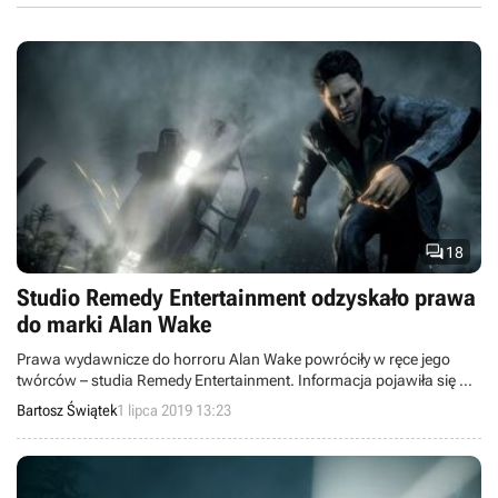

18
Studio Remedy Entertainment odzyskało prawa
do marki Alan Wake
Prawa wydawnicze do horroru Alan Wake powróciły w ręce jego
twórców – studia Remedy Entertainment. Informacja pojawiła się w
komunikacie dotyczącym zysków z tantiem. Wcześniej za markę
Bartosz Świątek
1 lipca 2019 13:23
odpowiadała firma Microsoft.