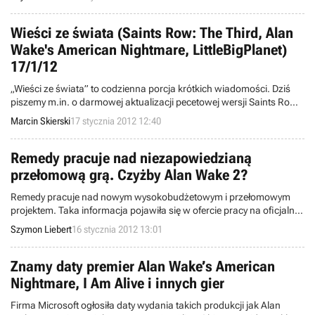
rozpiskę tego przedsięwzięcia znajdziecie w tej wiadomości.
Wieści ze świata (Saints Row: The Third, Alan
Wake's American Nightmare, LittleBigPlanet)
17/1/12
„Wieści ze świata” to codzienna porcja krótkich wiadomości. Dziś
piszemy m.in. o darmowej aktualizacji pecetowej wersji Saints Row:
The Third, ścieżce dźwiękowej Alan Wake's American Nightmare,
Marcin Skierski
17 stycznia 2012 12:40
trybach multiplayer w grze Jagged Alliance Online oraz sześciu
milionach poziomów stworzonych przez fanów serii LittleBigPlanet.
Remedy pracuje nad niezapowiedzianą
przełomową grą. Czyżby Alan Wake 2?
Remedy pracuje nad nowym wysokobudżetowym i przełomowym
projektem. Taka informacja pojawiła się w ofercie pracy na oficjalnej
stronie dewelopera. Szczegóły następnej gry fińskiego studia są
Szymon Liebert
16 stycznia 2012 13:01
nieznane – być może jest nią jednak kontynuacja serii Alan Wake.
Znamy daty premier Alan Wake’s American
Nightmare, I Am Alive i innych gier
Firma Microsoft ogłosiła daty wydania takich produkcji jak Alan