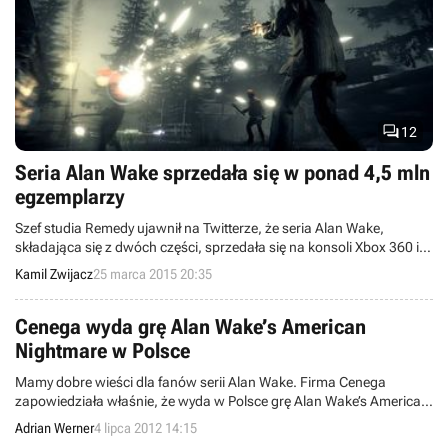

12
Seria Alan Wake sprzedała się w ponad 4,5 mln
egzemplarzy
Szef studia Remedy ujawnił na Twitterze, że seria Alan Wake,
składająca się z dwóch części, sprzedała się na konsoli Xbox 360 i
komputerach PC w nakładzie przekraczającym 4,5 mln
Kamil Zwijacz
25 marca 2015 20:35
egzemplarzy.
Cenega wyda grę Alan Wake’s American
Nightmare w Polsce
Mamy dobre wieści dla fanów serii Alan Wake. Firma Cenega
zapowiedziała właśnie, że wyda w Polsce grę Alan Wake’s American
Nightmare. Produkcja studia Remedy ukaże się w naszym kraju na
Adrian Werner
4 lipca 2012 14:15
przełomie lipca i sierpnia.