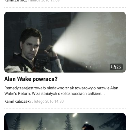
Kamil Zwijacz
1 marca 2016 19:09
Dodatkowo okazało się, że w nowym tytule umieszczono easter eggi
dotyczące cyklu Alan Wake oraz zwiastun projektu Alan Wake's
Return.

26
Alan Wake powraca?
Remedy zarejestrowało niedawno znak towarowy o nazwie Alan
Wake's Return. W zaistniałych okolicznościach całkiem
prawdopodobna wydaje się być kontynuacja przygód tytułowego
Kamil Kubiczek
25 lutego 2016 14:30
pisarza.