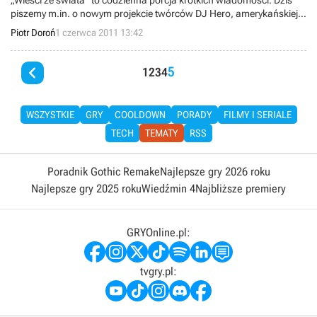
„Wieści ze świata” to codzienna porcja krótkich wiadomości. Dziś
piszemy m.in. o nowym projekcie twórców DJ Hero, amerykańskiej
premierze Hunted: Kuźnia Demona, nowym cRPG studia Obsidian
Piotr Doroń
1 czerwca 2011 13:42
Entertainment, a także demie Dungeon Siege III. Zapraszamy do
lektury.

5
1
2
3
4
WSZYSTKIE
GRY
COOLDOWN
PORADY
FILMY I SERIALE
TECH
TEMATY
RSS
Poradnik Gothic Remake
Najlepsze gry 2026 roku
Najlepsze gry 2025 roku
Wiedźmin 4
Najbliższe premiery
GRYOnline.pl:
tvgry.pl: