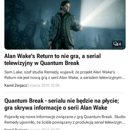

4
Alan Wake's Return to nie gra, a serial
telewizyjny w Quantum Break
Sam Lake, szef studia Remedy, wyjawił, że projekt Alan Wake's
Return nie jest nową grą z serii Alan Wake, a serialem telewizyjnym,
który obejrzymy w nadchodzącej strzelance Quantum Break.
Kamil Zwijacz
5 marca 2016 10:04
Quantum Break - serialu nie będzie na płycie;
gra skrywa informacje o serii Alan Wake
Pojawiły się nowe informacje związane z grą Quantum Break. Studio
Remedy ujawniło, że ściśle powiązany z produkcją serial telewizyjny
nie znajdzie się na płycie i będziemy go streamować z sieci.