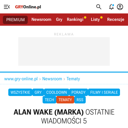




Newsroom
Gry
Rankingi
Listy
Recenzje
PREMIUM
www.gry-online.pl
Newsroom
Tematy


WSZYSTKIE
GRY
COOLDOWN
PORADY
FILMY I SERIALE
TECH
TEMATY
RSS
ALAN WAKE (MARKA)
OSTATNIE
WIADOMOŚCI 5