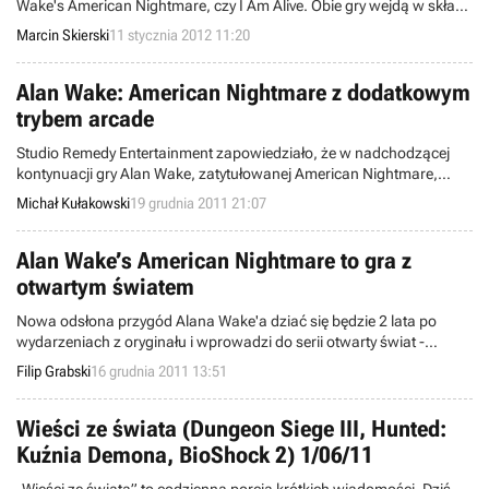
Wake's American Nightmare, czy I Am Alive. Obie gry wejdą w skład
nadchodzącej akcji Xbox Live House Party.
Marcin Skierski
11 stycznia 2012 11:20
Alan Wake: American Nightmare z dodatkowym
trybem arcade
Studio Remedy Entertainment zapowiedziało, że w nadchodzącej
kontynuacji gry Alan Wake, zatytułowanej American Nightmare,
znajdzie się również dodatkowy tryb arcade, w którym główny
Michał Kułakowski
19 grudnia 2011 21:07
bohater będzie musiał przeżyć noc w trakcie, której atakować będą
go kolejne fale przeciwników.
Alan Wake’s American Nightmare to gra z
otwartym światem
Nowa odsłona przygód Alana Wake'a dziać się będzie 2 lata po
wydarzeniach z oryginału i wprowadzi do serii otwarty świat -
zapowiadany już na samym początku istnienia marki.
Filip Grabski
16 grudnia 2011 13:51
Wieści ze świata (Dungeon Siege III, Hunted:
Kuźnia Demona, BioShock 2) 1/06/11