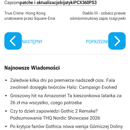
Capcom
patche i aktualizacje
bijatyki
PC
X360
PS3
True Crime: Hong Kong
Diablo III - zobacz prawie
uratowane przez Square-Enix
ośmiominutowy zapis rozgrywki
NASTĘPNY
POPRZEDNI
Najnowsze Wiadomości
Zaledwie kilka dni po premierze nadszedł cios. Fala
zwolnień dosięgła twórców Halo: Campaign Evolved
Groszowy hit na Amazonie! Ta kieszonkowa latarka za
26 zł ma wszystko, czego potrzeba
Czy to dzień zapowiedzi Gothic 2 Remake?
Podsumowanie THQ Nordic Showcase 2026
Po krytyce fanów Gothica nowa wersja Górniczej Doliny